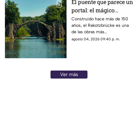
El puente que parece un
portal: el mágico
rincón de Alemania
Construido hace más de 150
años, el Rakotzbrücke es una
que desafía la vista
de las obras más
sorprendentes de Alemania. Su
agosto 04, 2026 09:40 p. m.
diseño y el reflejo en el agua
crean una ilusión óptica que lo
ha convertido en un atractivo
turístico.
Ver más