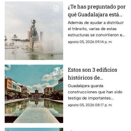
¿Te has preguntado por
qué Guadalajara está
llena de glorietas? Esta
Además de ayudar a distribuir
el tránsito, varias de estas
es la razón
estructuras se convirtieron en
símbolos de la ciudad y puntos
agosto 05, 2026 09:14 p. m.
de encuentro para los tapatíos.
Estos son 3 edificios
históricos de
Guadalajara que tienes
Guadalajara guarda
construcciones que han sido
que conocer al menos
testigo de importantes
una vez
momentos de la historia de la
agosto 05, 2026 08:17 p. m.
ciudad y que todavía hoy
forman parte de su identidad.