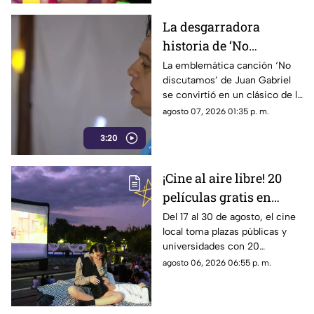
La desgarradora
historia de ‘No
discutamos’: El clásico
La emblemática canción ‘No
discutamos’ de Juan Gabriel
que Juan Gabriel le
se convirtió en un clásico de la
regaló a Lucha Villa |
música ranchera gracias a la
agosto 07, 2026 01:35 p. m.
ARCHIVO MUSICAL
interpretación de Lucha Villa.
3:20
¡Cine al aire libre! 20
películas gratis en
Guadalajara y Jalisco:
Del 17 al 30 de agosto, el cine
local toma plazas públicas y
La cartelera imperdible
universidades con 20
de agosto
proyecciones GRATIS.
agosto 06, 2026 06:55 p. m.
Consulta la cartelera completa
y las sedes aquí.