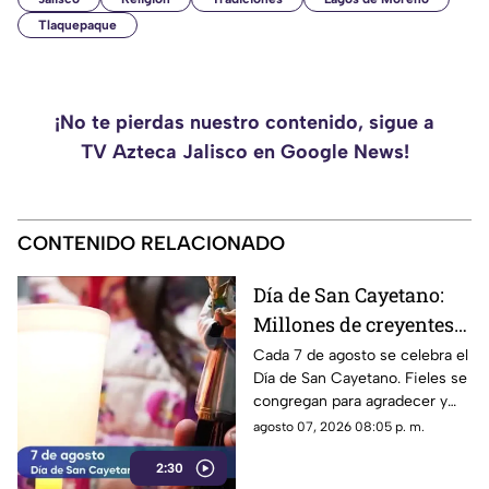
Tlaquepaque
¡No te pierdas nuestro contenido, sigue a
TV Azteca Jalisco en Google News!
CONTENIDO RELACIONADO
Día de San Cayetano:
Millones de creyentes
rinden homenaje al
Cada 7 de agosto se celebra el
Día de San Cayetano. Fieles se
patrono del pan y del
congregan para agradecer y
trabajo
pedir por empleo, pan y
agosto 07, 2026 08:05 p. m.
estabilidad económica.
2:30