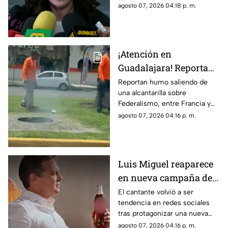
de belleza rompe el silencio y
agosto 07, 2026 04:18 p. m.
deja clara su postura. Esto fue
lo que dijo.
¡Atención en
Guadalajara! Reportan
humo saliendo de una
Reportan humo saliendo de
una alcantarilla sobre
alcantarilla en
Federalismo, entre Francia y
Federalismo
Alemania; Protección Civil y
agosto 07, 2026 04:16 p. m.
Bomberos ya atienden el
incidente.
Luis Miguel reaparece
en nueva campaña de
refresco y revive
El cantante volvió a ser
tendencia en redes sociales
alianza de 35 años
tras protagonizar una nueva
campaña publicitaria y dedicar
agosto 07, 2026 04:16 p. m.