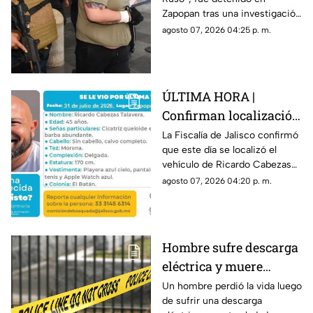
homicidios en Playa
Zapopan tras una investigación
del Carmen
de tres meses; enfrenta dos
agosto 07, 2026 04:25 p. m.
órdenes de aprehensión por
homicidio.
ÚLTIMA HORA |
Confirman localización
del vehículo en el que
La Fiscalía de Jalisco confirmó
que este día se localizó el
viaja Ricardo Cabezas
vehículo de Ricardo Cabezas
Talavera cuando
Talavera, inmobiliario
agosto 07, 2026 04:20 p. m.
desapareció
desaparecido en El Batán,
Zapopan
Hombre sufre descarga
eléctrica y muere
cuando buscaba ayuda
Un hombre perdió la vida luego
de sufrir una descarga
en una farmacia