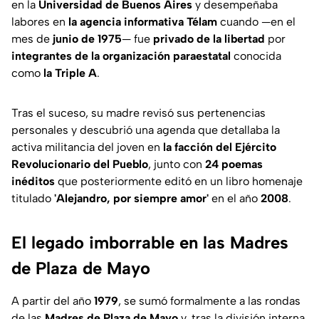
en la
Universidad de Buenos Aires
y desempeñaba
labores en
la agencia informativa Télam
cuando —en el
mes de
junio de 1975
— fue
privado de la libertad
por
integrantes de la organización paraestatal
conocida
como
la Triple A
.
Tras el suceso, su madre revisó sus pertenencias
personales y descubrió una agenda que detallaba la
activa militancia del joven en
la facción del Ejército
Revolucionario del Pueblo
, junto con
24 poemas
inéditos
que posteriormente editó en un libro homenaje
titulado
'Alejandro, por siempre amor'
en el año
2008
.
El legado imborrable en las Madres
de Plaza de Mayo
A partir del año
1979
, se sumó formalmente a las rondas
de las
Madres de Plaza de Mayo
y, tras la división interna