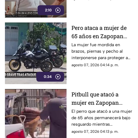
un mensaje a México.
2:10
Pero ataca a mujer de
65 años en Zapopan
cuando intentaba
La mujer fue mordida en
brazos, piernas y pecho al
proteger a su sobrina
interponerse para proteger a
una niña de 6 años;
agosto 07, 2026 04:14 p. m.
permanece hospitalizada.
0:34
Pitbull que atacó a
mujer en Zapopan
permanece bajo
El perro que atacó a una mujer
de 65 años permanecerá bajo
observación; definirán
resguardo mientras
su futuro en 10 días
autoridades realizan una
agosto 07, 2026 04:13 p. m.
valoración clínica para