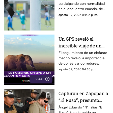
participando con normalidad
en el encuentro cuando, de
manera repentina, cayó al
agosto 07, 2026 04:36 p. m.
suelo y perdió el
conocimiento.
Un GPS reveló el
increíble viaje de un
elefante por cuatro
El seguimiento de un elefante
macho reveló la importancia
países de África; esta es
de conservar corredores
la historia de 'Z16'
naturales que atraviesan las
agosto 07, 2026 04:30 p. m.
fronteras de África.
0:44
Capturan en Zapopan a
“El Ruso”, presunto
autor intelectual de
Ángel Eduardo “N”, alias “El
Ruso”, fue detenido en