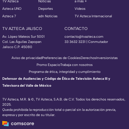
TV Azteca
Noticias
a más +
Azteca UNO
Deportes
Videos
Azteca 7
adn Noticias
TV Azteca Internacional
TV AZTECA JALISCO
CONTACTO
Av. López Mateos Sur 5001
contacto@tvazteca.com
Col. Las Águilas Zapopan
33 3632 3231 | Conmutador
Jalisco C.P. 45080
Aviso de privacidad
Preferencias de Cookies
Derechos
Inversionistas
Promo Espacio
Trabaja con nosotros
Programa de ética, integridad y cumplimiento
Defensor de Audiencias y Código de Ética de Televisión Azteca III y
Televisora del Valle de México
TV Azteca, M.R. & ©, TV Azteca, S.A.B. de C.V. Todos los derechos reservados,
2025.
Queda prohibida la reproducción total o parcial sin la autorización previa,
expresa y por escrito de su titular.