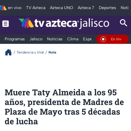
en vivo
TV Azteca
Azteca UNO
Azteca 7
Deportes
Notic
Programas
Jalisco
Noticias
Clima
Espectáculos
Deportes
En Vivo
Tendencia y Viral
Nota
Muere Taty Almeida a los 95
años, presidenta de Madres de
Plaza de Mayo tras 5 décadas
de lucha