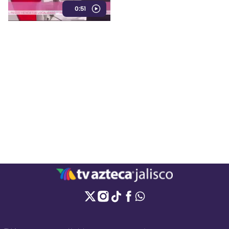
0:51
determinar si regresa con su
propietario o es sacrificado.