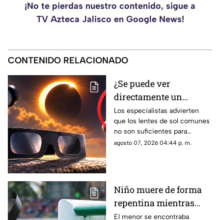
¡No te pierdas nuestro contenido, sigue a
TV Azteca Jalisco en Google News!
CONTENIDO RELACIONADO
¿Se puede ver
directamente un
eclipse parcial? Esto
Los especialistas advierten
que los lentes de sol comunes
debes saber antes de
no son suficientes para
observarlo
observar un eclipse parcial.
agosto 07, 2026 04:44 p. m.
Estas son las medidas que
debes seguir.
Niño muere de forma
repentina mientras
jugaba futbol
El menor se encontraba