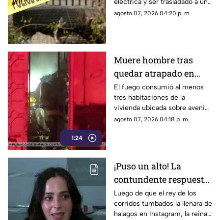
eléctrica y ser trasladado a una
farmacia de la colonia
agosto 07, 2026 04:20 p. m.
Esperanza, donde buscaba
recibir atención médica.
Muere hombre tras
quedar atrapado en
incendio dentro de su
El fuego consumió al menos
tres habitaciones de la
casa en la colonia
vivienda ubicada sobre avenida
Oblatos
República; la víctima fue
agosto 07, 2026 04:18 p. m.
encontrada calcinada.
1:24
¡Puso un alto! La
contundente respuesta
de Fátima Bosch a los
Luego de que el rey de los
corridos tumbados la llenara de
coqueteos de Natanael
halagos en Instagram, la reina
Cano