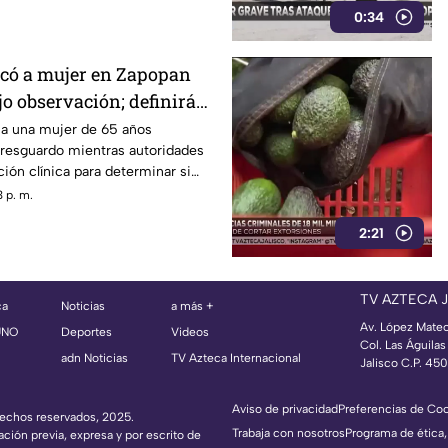
0:34
tacó a mujer en Zapopan
o observación; definirán
0 días
 a una mujer de 65 años
resguardo mientras autoridades
ción clínica para determinar si
ietario o es sacrificado.
 p. m.
2:21
TV AZTECA 
ca
Noticias
a más +
Av. López Mate
UNO
Deportes
Videos
Col. Las Águila
adn Noticias
TV Azteca Internacional
Jalisco C.P. 45
Aviso de privacidad
Preferencias de Co
erechos reservados, 2025.
Trabaja con nosotros
Programa de ética,
ación previa, expresa y por escrito de