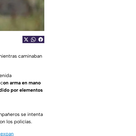
mientras caminaban
enida
 c
on arma en mano
ndido por elementos
mpañeros se intenta
on los policías.
pexpan