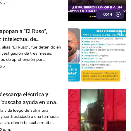
6 p. m.
0:44
apopan a “El Ruso”,
 intelectual de
 Playa del Carmen
 alias “El Ruso”, fue detenido en
nvestigación de tres meses;
nes de aprehensión por
5 p. m.
descarga eléctrica y
 buscaba ayuda en una
a vida luego de sufrir una
 y ser trasladado a una farmacia
ranza, donde buscaba recibir
0 p. m.