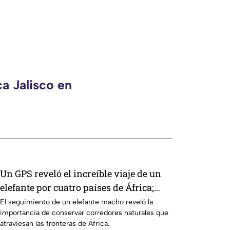
a Jalisco en
Un GPS reveló el increíble viaje de un
elefante por cuatro países de África;
esta es la historia de 'Z16'
El seguimiento de un elefante macho reveló la
importancia de conservar corredores naturales que
atraviesan las fronteras de África.