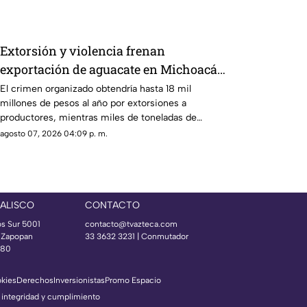
Extorsión y violencia frenan
exportación de aguacate en Michoacán;
hay miles de toneladas varadas
El crimen organizado obtendría hasta 18 mil
millones de pesos al año por extorsiones a
productores, mientras miles de toneladas de
aguacate permanecen varadas tras el retiro de
agosto 07, 2026 04:09 p. m.
inspectores de EU.
JALISCO
CONTACTO
os Sur 5001
contacto@tvazteca.com
s Zapopan
33 3632 3231 | Conmutador
080
okies
Derechos
Inversionistas
Promo Espacio
 integridad y cumplimiento