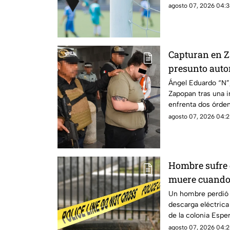
agosto 07, 2026 04:3
Capturan en Z
presunto autor
homicidios en
Ángel Eduardo “N”,
Zapopan tras una i
enfrenta dos órde
homicidio.
agosto 07, 2026 04:2
Hombre sufre 
muere cuando
farmacia
Un hombre perdió l
descarga eléctrica
de la colonia Espe
atención médica.
agosto 07, 2026 04:2