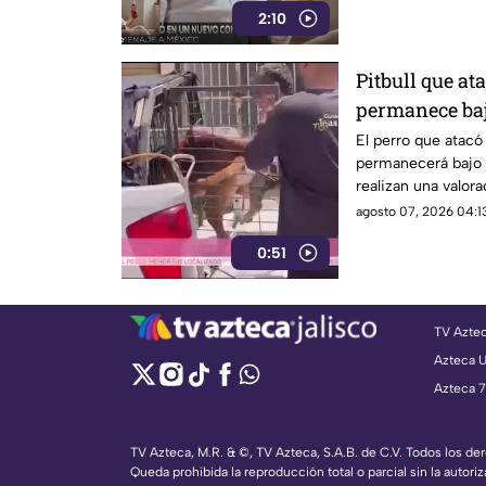
2:10
Pitbull que a
permanece baj
su futuro en 1
El perro que atacó
permanecerá bajo 
realizan una valora
regresa con su prop
agosto 07, 2026 04:13
0:51
TV Azte
Azteca 
Azteca 7
TV Azteca, M.R. & ©, TV Azteca, S.A.B. de C.V. Todos los d
Queda prohibida la reproducción total o parcial sin la autoriz