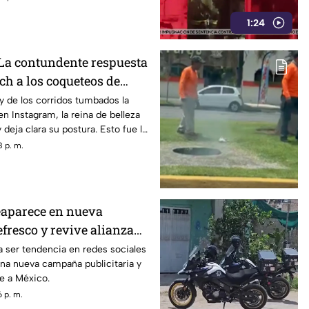
1:24
 La contundente respuesta
ch a los coqueteos de
o
y de los corridos tumbados la
en Instagram, la reina de belleza
 deja clara su postura. Esto fue lo
 p. m.
eaparece en nueva
fresco y revive alianza
 a ser tendencia en redes sociales
una nueva campaña publicitaria y
e a México.
 p. m.