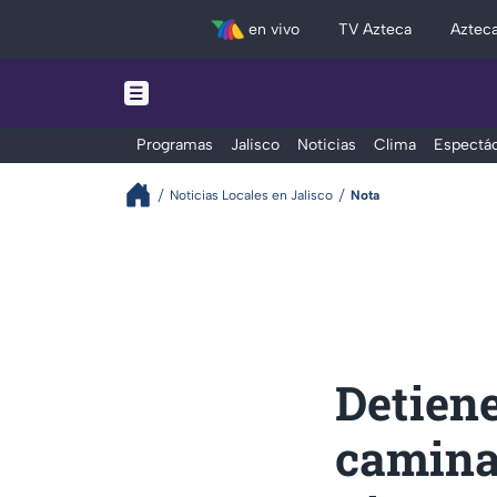
en vivo
TV Azteca
Aztec
Programas
Jalisco
Noticias
Clima
Espectác
Noticias Locales en Jalisco
Nota
Detien
camina