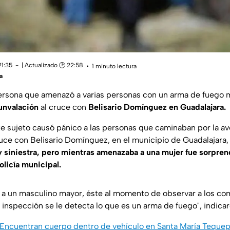
21:35
| Actualizado 🕑 22:58
1 minuto lectura
a
ersona que amenazó a varias personas con un arma de fuego 
unvalación
al cruce con
Belisario Domínguez en Guadalajara.
 sujeto causó pánico a las personas que caminaban por la av
ruce con Belisario Domínguez, en el municipio de Guadalajara,
 siniestra, pero mientras amenazaba a una mujer fue sorpre
olicía municipal.
 a un masculino mayor, éste al momento de observar a los co
la inspección se le detecta lo que es un arma de fuego", indicar
: Encuentran cuerpo dentro de vehículo en Santa María Teque