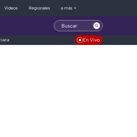
Regionales
Videos
a más +
En Vivo
ciaca