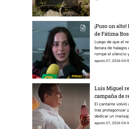
¡Puso un alto!
de Fátima Bos
Natanael Can
Luego de que el re
llenara de halagos 
rompe el silencio y
que dijo.
agosto 07, 2026 04:18
Luis Miguel r
campaña de re
de 35 años
El cantante volvió
tras protagonizar 
dedicar un mensaj
agosto 07, 2026 04:16