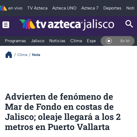
en vivo
TV Azteca
Azteca UNO
Azteca 7
Deportes
Notic
Programas
Jalisco
Noticias
Clima
Espectáculos
Deportes
En Vivo
Clima
Nota
Advierten de fenómeno de
Mar de Fondo en costas de
Jalisco; oleaje llegará a los 2
metros en Puerto Vallarta