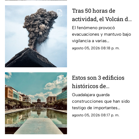
Tras 50 horas de
actividad, el Volcán de
Fuego se calma, pero la
El fenómeno provocó
evacuaciones y mantuvo bajo
alerta continúa
vigilancia a varias
comunidades por el riesgo de
agosto 05, 2026 08:18 p. m.
ceniza y lahares.
Estos son 3 edificios
históricos de
Guadalajara que tienes
Guadalajara guarda
construcciones que han sido
que conocer al menos
testigo de importantes
una vez
momentos de la historia de la
agosto 05, 2026 08:17 p. m.
ciudad y que todavía hoy
forman parte de su identidad.