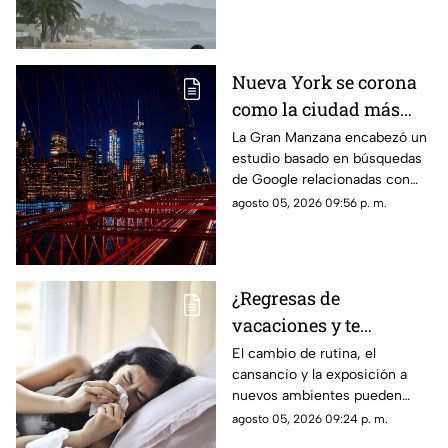
Nueva York se corona
como la ciudad más
romántica de Estados
La Gran Manzana encabezó un
estudio basado en búsquedas
Unidos
de Google relacionadas con
citas, restaurantes, propuestas
agosto 05, 2026 09:56 p. m.
de matrimonio y experiencias
para parejas.
¿Regresas de
vacaciones y te
enfermas? Estas son
El cambio de rutina, el
cansancio y la exposición a
las razones
nuevos ambientes pueden
afectar al organismo justo al
agosto 05, 2026 09:24 p. m.
terminar el descanso.