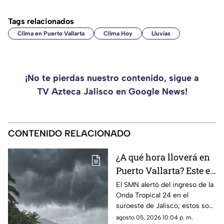
Tags relacionados
Clima en Puerto Vallarta
Clima Hoy
Lluvias
¡No te pierdas nuestro contenido, sigue a
TV Azteca Jalisco en Google News!
CONTENIDO RELACIONADO
¿A qué hora lloverá en
Puerto Vallarta? Este es
el pronóstico del clima
El SMN alertó del ingreso de la
Onda Tropical 24 en el
para este 6 de agosto
suroeste de Jalisco; estos son
los cambios en el clima
agosto 05, 2026 10:04 p. m.