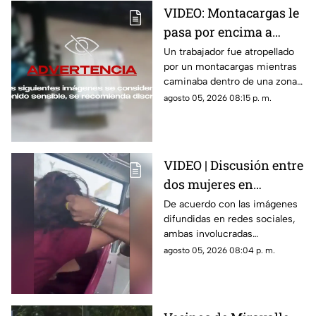
VIDEO: Montacargas le
pasa por encima a
trabajador dentro de
Un trabajador fue atropellado
por un montacargas mientras
una bodega
caminaba dentro de una zona
de trabajo; cámaras de
agosto 05, 2026 08:15 p. m.
seguridad captaron el
momento.
VIDEO | Discusión entre
dos mujeres en
transporte público
De acuerdo con las imágenes
difundidas en redes sociales,
termina en jalones de
ambas involucradas
cabello
comenzaron a intercambiar
agosto 05, 2026 08:04 p. m.
reclamos mientras viajaban en
el transporte público.