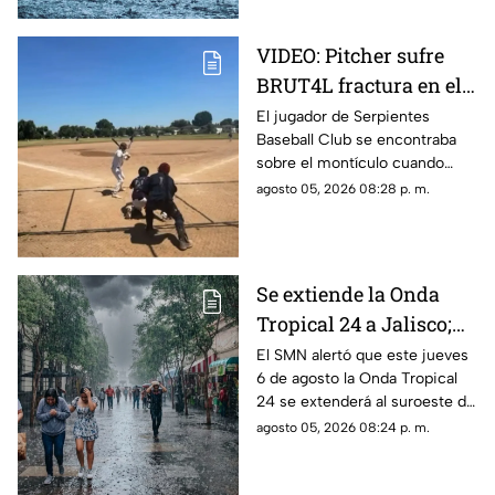
VIDEO: Pitcher sufre
BRUT4L fractura en el
brazo mientras lanzaba
El jugador de Serpientes
Baseball Club se encontraba
sobre el montículo cuando
inició el movimiento para
agosto 05, 2026 08:28 p. m.
lanzar la pelota; sin embargo,
segundos después ocurrió algo
inesperado.
Se extiende la Onda
Tropical 24 a Jalisco;
¿cómo modificará el
El SMN alertó que este jueves
6 de agosto la Onda Tropical
clima de Guadalajara?
24 se extenderá al suroeste de
Jalisco; así modificará el clima
agosto 05, 2026 08:24 p. m.
de Guadalajara