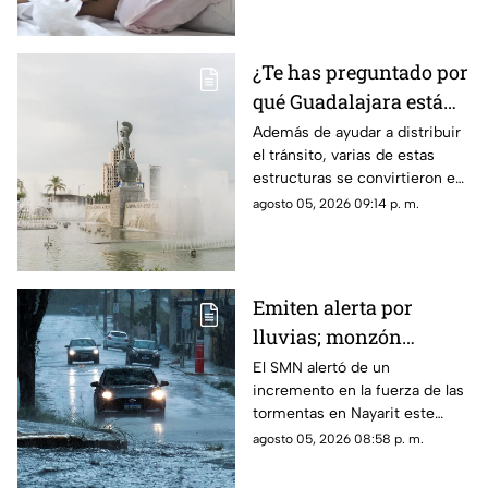
¿Te has preguntado por
qué Guadalajara está
llena de glorietas? Esta
Además de ayudar a distribuir
el tránsito, varias de estas
es la razón
estructuras se convirtieron en
símbolos de la ciudad y puntos
agosto 05, 2026 09:14 p. m.
de encuentro para los tapatíos.
Emiten alerta por
lluvias; monzón
mexicano intensificará
El SMN alertó de un
incremento en la fuerza de las
las tormentas en
tormentas en Nayarit este
Nayarit
jueves 6 de agosto
agosto 05, 2026 08:58 p. m.