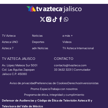
TV Azteca
Noticias
a más +
Azteca UNO
Deportes
Videos
Azteca 7
adn Noticias
TV Azteca Internacional
TV AZTECA JALISCO
CONTACTO
Av. López Mateos Sur 5001
contacto@tvazteca.com
Col. Las Águilas Zapopan
33 3632 3231 | Conmutador
Jalisco C.P. 45080
Aviso de privacidad
Preferencias de Cookies
Derechos
Inversionistas
Promo Espacio
Trabaja con nosotros
Programa de ética, integridad y cumplimiento
Defensor de Audiencias y Código de Ética de Televisión Azteca III y
Televisora del Valle de México