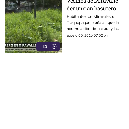
Vecinos de Miravalle
denuncian basurero
clandestino y falta de
Habitantes de Miravalle, en
Tlaquepaque, señalan que la
seguridad vial en la
acumulación de basura y la
colonia
falta de infraestructura vial
agosto 05, 2026 07:52 p. m.
persisten pese a los reportes
1:31
realizados