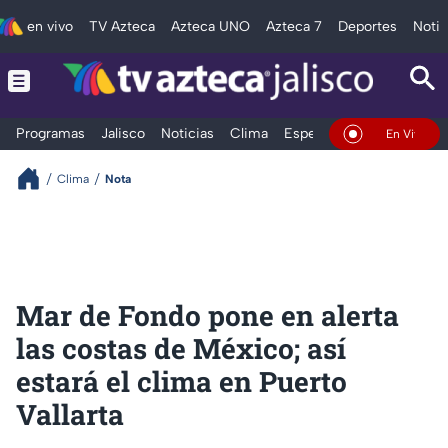
en vivo
TV Azteca
Azteca UNO
Azteca 7
Deportes
Notic
Programas
Jalisco
Noticias
Clima
Espectáculos
Deportes
En Vivo
Clima
Nota
Mar de Fondo pone en alerta
las costas de México; así
estará el clima en Puerto
Vallarta