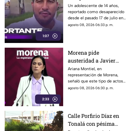
Tlaquepaque es
Un adolescente de 14 años,
reportado como desaparecido
trasladado a Jalisco
desde el pasado 17 de julio en
tras ser localizado en
Tlaquepaque, fue localizado
agosto 08, 2026 06:33 p. m.
Michoacán
con vida en Michoacán y ya es
1:07
trasladado de regreso a Jalisco
para reunirse con su familia.
Morena pide
austeridad a Javier
May, pero el ejemplo
Ariana Montiel, en
representación de Morena,
parece faltar en casa
señaló que este tipo de actos y
el gasto de recursos
agosto 08, 2026 06:30 p. m.
económicos no corresponden
2:33
a la conducta que debería
mantener un representante
bajo los principios de
Calle Porfirio Díaz en
austeridad establecidos por el
Tonalá con pésima
partido.