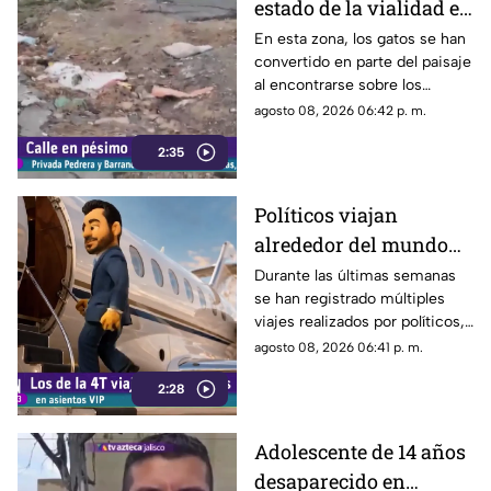
estado de la vialidad en
Privada Pedrera y
En esta zona, los gatos se han
convertido en parte del paisaje
Barrancones
al encontrarse sobre los
techos y las puertas de las
agosto 08, 2026 06:42 p. m.
viviendas, mientras que la
2:35
vialidad muestra un evidente
deterioro.
Políticos viajan
alrededor del mundo
sin ninguna
Durante las últimas semanas
se han registrado múltiples
preocupación
viajes realizados por políticos,
sin que hasta el momento
agosto 08, 2026 06:41 p. m.
exista información clara sobre
2:28
los motivos de estos
desplazamientos ni una
explicación detallada sobre el
Adolescente de 14 años
elevado gasto que han
desaparecido en
generado.