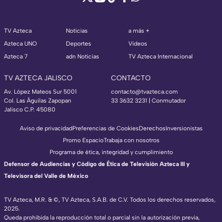
TV Azteca
Noticias
a más +
Azteca UNO
Deportes
Videos
Azteca 7
adn Noticias
TV Azteca Internacional
TV AZTECA JALISCO
CONTACTO
Av. López Mateos Sur 5001
contacto@tvazteca.com
Col. Las Águilas Zapopan
33 3632 3231 | Conmutador
Jalisco C.P. 45080
Aviso de privacidad
Preferencias de Cookies
Derechos
Inversionistas
Promo Espacio
Trabaja con nosotros
Programa de ética, integridad y cumplimiento
Defensor de Audiencias y Código de Ética de Televisión Azteca III y
Televisora del Valle de México
TV Azteca, M.R. & ©, TV Azteca, S.A.B. de C.V. Todos los derechos reservados,
2025.
Queda prohibida la reproducción total o parcial sin la autorización previa,