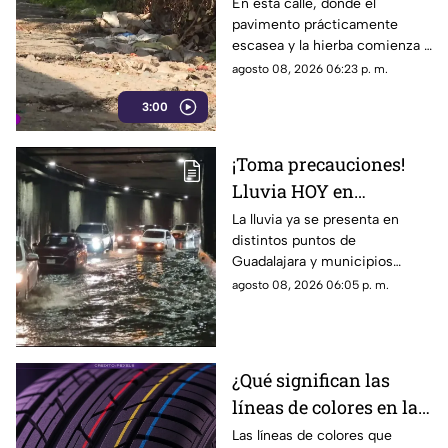
vialidad y basura por
En esta calle, donde el
pavimento prácticamente
todas partes
escasea y la hierba comienza a
ganar terreno, los vecinos
agosto 08, 2026 06:23 p. m.
aseguran que han presentado
3:00
varias quejas ante las
autoridades, pero hasta el
momento no han visto
¡Toma precauciones!
resultados.
Lluvia HOY en
Guadalajara deja
La lluvia ya se presenta en
distintos puntos de
fuertes vientos y
Guadalajara y municipios
amenaza de granizo
cercanos, con fuertes vientos,
agosto 08, 2026 06:05 p. m.
posibles granizadas y
afectaciones a la visibilidad.
¿Qué significan las
líneas de colores en las
llantas nuevas?
Las líneas de colores que