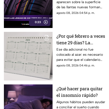
aparecen sobre la superficie
de las llantas nuevas forman
parte del proceso de
agosto 08, 2026 04:54 p. m.
fabricación y control, por lo
0:23
que no indican desgaste ni
representan una señal de
peligro.
¿Por qué febrero a veces
tiene 29 días? La
curiosa razón detrás de
Ese día adicional no fue
colocado al azar: es necesario
los años bisiestos
para evitar que el calendario
pierda sincronía con las
agosto 08, 2026 04:46 p. m.
estaciones del año.
¿Qué hacer para quitar
el insomnio rápido?
Algunos hábitos pueden ayudar
a conciliar el sueño cuando