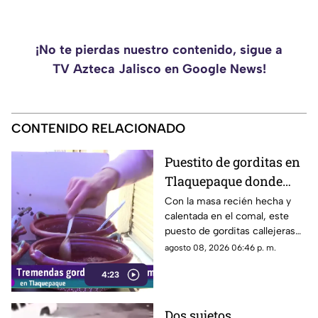
¡No te pierdas nuestro contenido, sigue a
TV Azteca Jalisco en Google News!
CONTENIDO RELACIONADO
Puestito de gorditas en
Tlaquepaque donde
una nunca es suficiente
Con la masa recién hecha y
calentada en el comal, este
puesto de gorditas callejeras
en Tlaquepaque promete
agosto 08, 2026 06:46 p. m.
conquistar el antojo.
4:23
Dos sujetos