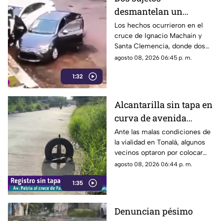
desmantelan un
vehículo a plena luz del
Los hechos ocurrieron en el
cruce de Ignacio Machain y
día en Guadalajara
Santa Clemencia, donde dos
sujetos fueron captados
agosto 08, 2026 06:45 p. m.
retirando múltiples autopartes
1:32
de la carrocería de un vehículo.
Alcantarilla sin tapa en
curva de avenida
Patria
Ante las malas condiciones de
la vialidad en Tonalá, algunos
vecinos optaron por colocar
una llanta como señalamiento
agosto 08, 2026 06:44 p. m.
improvisado para alertar a los
1:35
conductores sobre los hoyos y
evitar posibles accidentes al
transitar por la zona.
Denuncian pésimo