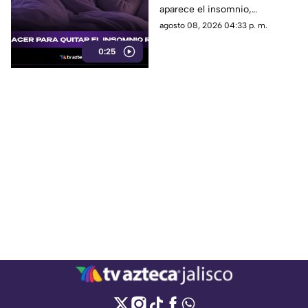
aparece el insomnio,
especialmente reducir la
agosto 08, 2026 04:33 p. m.
exposición a pantallas,
0:25
mantener un ambiente
tranquilo y evitar estimulantes
antes de acostarse.