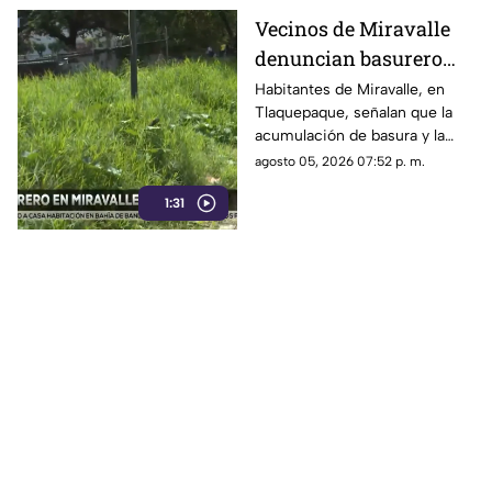
Vecinos de Miravalle
denuncian basurero
clandestino y falta de
Habitantes de Miravalle, en
Tlaquepaque, señalan que la
seguridad vial en la
acumulación de basura y la
colonia
falta de infraestructura vial
agosto 05, 2026 07:52 p. m.
persisten pese a los reportes
1:31
realizados