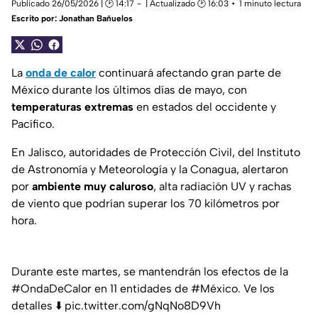
Publicado 26/05/2026 | 🕑 14:17
| Actualizado 🕑 16:03
1 minuto lectura
Escrito por:
Jonathan Bañuelos
La
onda de calor
continuará afectando gran parte de
México durante los últimos días de mayo, con
temperaturas extremas
en estados del occidente y
Pacífico.
En Jalisco, autoridades de Protección Civil, del Instituto
de Astronomía y Meteorología y la Conagua, alertaron
por
ambiente muy caluroso
, alta radiación UV y rachas
de viento que podrían superar los 70 kilómetros por
hora.
Durante este martes, se mantendrán los efectos de la
#OndaDeCalor
en 11 entidades de
#México
. Ve los
detalles ⬇️
pic.twitter.com/gNqNo8D9Vh