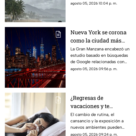
los cambios en el clima
agosto 05, 2026 10:04 p. m.
Nueva York se corona
como la ciudad más
romántica de Estados
La Gran Manzana encabezó un
estudio basado en búsquedas
Unidos
de Google relacionadas con
citas, restaurantes, propuestas
agosto 05, 2026 09:56 p. m.
de matrimonio y experiencias
para parejas.
¿Regresas de
vacaciones y te
enfermas? Estas son
El cambio de rutina, el
cansancio y la exposición a
las razones
nuevos ambientes pueden
afectar al organismo justo al
agosto 05, 2026 09:24 p. m.