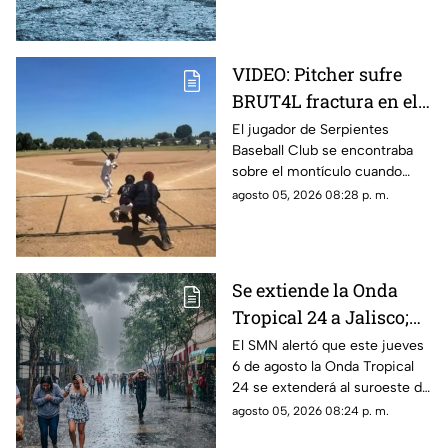
VIDEO: Pitcher sufre
BRUT4L fractura en el
brazo mientras lanzaba
El jugador de Serpientes
Baseball Club se encontraba
sobre el montículo cuando
inició el movimiento para
agosto 05, 2026 08:28 p. m.
lanzar la pelota; sin embargo,
segundos después ocurrió algo
inesperado.
Se extiende la Onda
Tropical 24 a Jalisco;
¿cómo modificará el
El SMN alertó que este jueves
6 de agosto la Onda Tropical
clima de Guadalajara?
24 se extenderá al suroeste de
Jalisco; así modificará el clima
agosto 05, 2026 08:24 p. m.
de Guadalajara