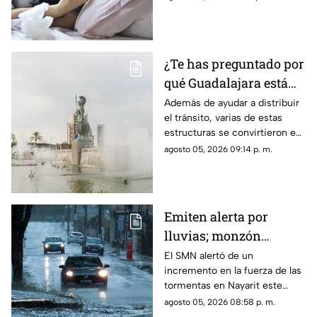
terminar el descanso.
¿Te has preguntado por
qué Guadalajara está
llena de glorietas? Esta
Además de ayudar a distribuir
el tránsito, varias de estas
es la razón
estructuras se convirtieron en
símbolos de la ciudad y puntos
agosto 05, 2026 09:14 p. m.
de encuentro para los tapatíos.
Emiten alerta por
lluvias; monzón
mexicano intensificará
El SMN alertó de un
incremento en la fuerza de las
las tormentas en
tormentas en Nayarit este
Nayarit
jueves 6 de agosto
agosto 05, 2026 08:58 p. m.