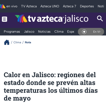
en vivo
TV Azteca
Azteca UNO
Azteca 7
Deportes
Notic
Programas
Jalisco
Noticias
Clima
Espectáculos
Deportes
En Vivo
Clima
Nota
Calor en Jalisco: regiones del
estado donde se prevén altas
temperaturas los últimos días
de mayo