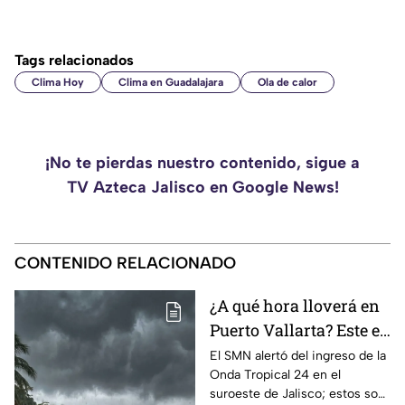
Tags relacionados
Clima Hoy
Clima en Guadalajara
Ola de calor
¡No te pierdas nuestro contenido, sigue a
TV Azteca Jalisco en Google News!
CONTENIDO RELACIONADO
¿A qué hora lloverá en
Puerto Vallarta? Este es
el pronóstico del clima
El SMN alertó del ingreso de la
Onda Tropical 24 en el
para este 6 de agosto
suroeste de Jalisco; estos son