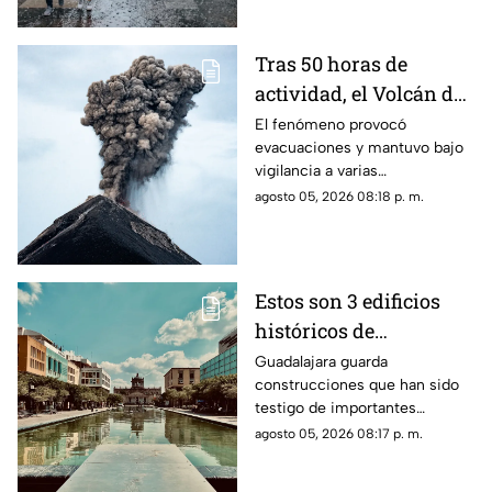
Tras 50 horas de
actividad, el Volcán de
Fuego se calma, pero la
El fenómeno provocó
evacuaciones y mantuvo bajo
alerta continúa
vigilancia a varias
comunidades por el riesgo de
agosto 05, 2026 08:18 p. m.
ceniza y lahares.
Estos son 3 edificios
históricos de
Guadalajara que tienes
Guadalajara guarda
construcciones que han sido
que conocer al menos
testigo de importantes
una vez
momentos de la historia de la
agosto 05, 2026 08:17 p. m.
ciudad y que todavía hoy
forman parte de su identidad.