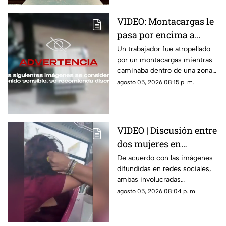
VIDEO: Montacargas le
pasa por encima a
trabajador dentro de
Un trabajador fue atropellado
por un montacargas mientras
una bodega
caminaba dentro de una zona
de trabajo; cámaras de
agosto 05, 2026 08:15 p. m.
seguridad captaron el
momento.
VIDEO | Discusión entre
dos mujeres en
transporte público
De acuerdo con las imágenes
difundidas en redes sociales,
termina en jalones de
ambas involucradas
cabello
comenzaron a intercambiar
agosto 05, 2026 08:04 p. m.
reclamos mientras viajaban en
el transporte público.