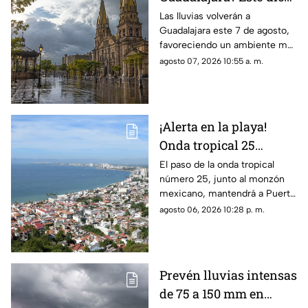
el pronóstico para este
Las lluvias volverán a
Guadalajara este 7 de agosto,
7 de agosto
favoreciendo un ambiente más
fresco, aunque el calor
agosto 07, 2026 10:55 a. m.
persistirá durante parte del
parte del día.
¡Alerta en la playa!
Onda tropical 25
desatará lluvias
El paso de la onda tropical
número 25, junto al monzón
intensas y tormentas
mexicano, mantendrá a Puerto
en Puerto Vallarta
Vallarta bajo un temporal de
agosto 06, 2026 10:28 p. m.
lluvias intensas y actividad
eléctrica durante la tarde
Prevén lluvias intensas
de 75 a 150 mm en