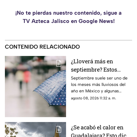
¡No te pierdas nuestro contenido, sigue a
TV Azteca Jalisco en Google News!
CONTENIDO RELACIONADO
¿Lloverá más en
septiembre? Estos
estados de México
Septiembre suele ser uno de
los meses más lluviosos del
podrían recibir más
año en México y algunas
lluvias
regiones del país concentran
agosto 08, 2026 11:32 a. m.
históricamente mayores
precipitaciones.
¿Se acabó el calor en
Guadalajara? Esto dice