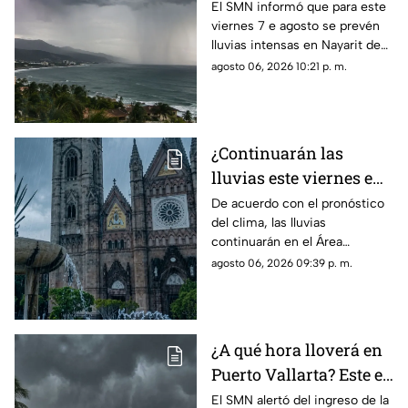
Nayarit este viernes 7
El SMN informó que para este
viernes 7 e agosto se prevén
de agosto
lluvias intensas en Nayarit de
75 a 150 mm
agosto 06, 2026 10:21 p. m.
¿Continuarán las
lluvias este viernes en
Guadalajara? Este es el
De acuerdo con el pronóstico
del clima, las lluvias
pronóstico del clima
continuarán en el Área
hoy 7 de agosto
Metropolitana de Guadalajara
agosto 06, 2026 09:39 p. m.
este viernes 7 de agosto 2026
¿A qué hora lloverá en
Puerto Vallarta? Este es
el pronóstico del clima
El SMN alertó del ingreso de la