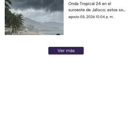
Onda Tropical 24 en el
para este 6 de agosto
suroeste de Jalisco; estos son
los cambios en el clima
agosto 05, 2026 10:04 p. m.
Ver más