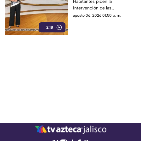
Habitantes piden la
de basura
intervención de las
autoridades para limpiar y
agosto 06, 2026 01:50 p. m.
rehabilitar estos espacios
2:18
públicos.