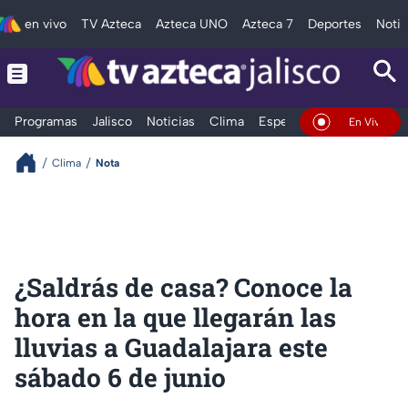
en vivo
TV Azteca
Azteca UNO
Azteca 7
Deportes
Notic
Programas
Jalisco
Noticias
Clima
Espectáculos
Deportes
En Vivo
Clima
Nota
¿Saldrás de casa? Conoce la
hora en la que llegarán las
lluvias a Guadalajara este
sábado 6 de junio