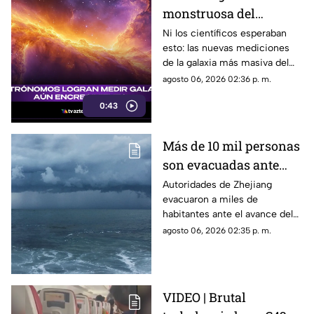
monstruosa del
universo y descubren
Ni los científicos esperaban
esto: las nuevas mediciones
algo aterrador: no para
de la galaxia más masiva del
de comer
cosmos revelan que no para de
agosto 06, 2026 02:36 p. m.
comer.
0:43
Más de 10 mil personas
son evacuadas ante
avance del tifón
Autoridades de Zhejiang
evacuaron a miles de
Dolphin; así impactará
habitantes ante el avance del
en China
tifón Dolphin hacia el este de
agosto 06, 2026 02:35 p. m.
China.
VIDEO | Brutal