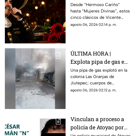
pueden faltar en una
Desde “Hermoso Cariño”
hasta “Mujeres Divinas”, estos
serenata
cinco clásicos de Vicente
Fernández son una apuesta
agosto 06, 2026 02:14 p. m.
segura para emocionar en
cualquier serenata.
ÚLTIMA HORA |
Explota pipa de gas en
colonia Las Granjas;
Una pipa de gas explotó en la
colonia Las Granjas de
esto se sabe del
Jiutepec; cuerpos de
incendio en Jiutepec
emergencia se movilizaron al
agosto 06, 2026 02:12 p. m.
lugar.
Vinculan a proceso a
policía de Atoyac por
presunto 4BUS0
Un policía municipal de Atoyac