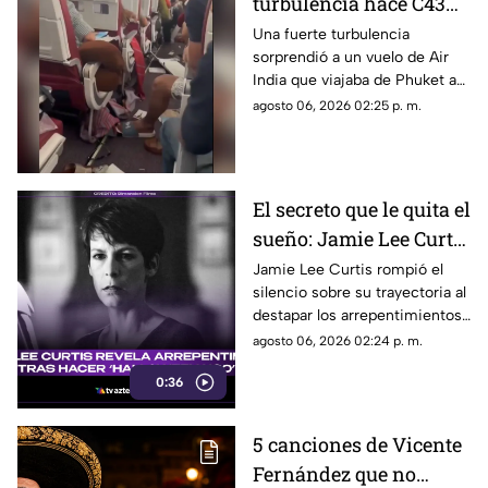
turbulencia hace C43R
300 pies a un avión en
Una fuerte turbulencia
sorprendió a un vuelo de Air
la India; así quedó el
India que viajaba de Phuket a
interior
Delhi, dejando 17 personas
agosto 06, 2026 02:25 p. m.
lesionadas y daños en la
cabina; el avión logró aterrizar
sin contratiempos mayores.
El secreto que le quita el
sueño: Jamie Lee Curtis
confiesa su mayor
Jamie Lee Curtis rompió el
silencio sobre su trayectoria al
arrepentimiento en
destapar los arrepentimientos
'Halloween H2O'
que conserva tras el arrollador
agosto 06, 2026 02:24 p. m.
éxito en taquilla de ‘Halloween
0:36
H20'.
5 canciones de Vicente
Fernández que no