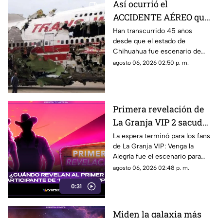
Así ocurrió el
ACCIDENTE AÉREO que
cambió la historia de
Han transcurrido 45 años
desde que el estado de
Chihuahua y dejó 32
Chihuahua fue escenario de
muertos
una de las tragedias aéreas
agosto 06, 2026 02:50 p. m.
más impactantes registradas
en México. El 27 de julio de
1981, el vuelo 230 sufrió un
accidente al intentar aterrizar
Primera revelación de
en el aeropuerto de la capital
La Granja VIP 2 sacude
del estado, dejando un saldo
de 32 personas fallecidas y 34
la televisión: El destape
La espera terminó para los fans
sobrevivientes.
de La Granja VIP: Venga la
arrancó en Venga la
Alegría fue el escenario para
Alegría
destapar la primera gran
agosto 06, 2026 02:48 p. m.
sorpresa de la nueva
0:31
temporada.
Miden la galaxia más