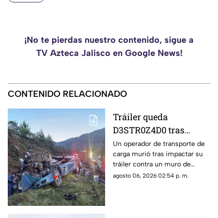
¡No te pierdas nuestro contenido, sigue a
TV Azteca Jalisco en Google News!
CONTENIDO RELACIONADO
Tráiler queda
D3STR0Z4D0 tras
accidente M0RTAL;
Un operador de transporte de
carga murió tras impactar su
pobladores ignoran al
tráiler contra un muro de
conductor y hacen
contención en la autopista
agosto 06, 2026 02:54 p. m.
RAPIÑA
Puebla-Orizaba, en Maltrata,
Veracruz.