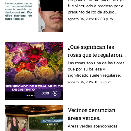
fue vinculado a proceso por el
S3XU4L infantil
presunto delito de abuso
sexual infantil contra una
agosto 06, 2026 02:08 p. m.
adolescente. Permanecerá en
prisión preventiva mientras
continúa la investigación.
¿Qué significan las
rosas que te regalaron?
El mensaje oculto
Las rosas son una de las flores
que por su belleza y
detrás de cada color
significado suelen regalarse
con más frecuencia, pero
agosto 06, 2026 01:53 p. m.
cuidado al elegir el color
0:30
podrías estar mandando un
mensaje equivocado
Vecinos denuncian
áreas verdes
abandonadas y llenas
Áreas verdes abandonadas.