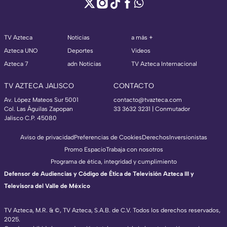
TV Azteca
Noticias
a más +
Azteca UNO
Deportes
Videos
Azteca 7
adn Noticias
TV Azteca Internacional
TV AZTECA JALISCO
CONTACTO
Av. López Mateos Sur 5001
contacto@tvazteca.com
Col. Las Águilas Zapopan
33 3632 3231 | Conmutador
Jalisco C.P. 45080
Aviso de privacidad
Preferencias de Cookies
Derechos
Inversionistas
Promo Espacio
Trabaja con nosotros
Programa de ética, integridad y cumplimiento
Defensor de Audiencias y Código de Ética de Televisión Azteca III y
Televisora del Valle de México
TV Azteca, M.R. & ©, TV Azteca, S.A.B. de C.V. Todos los derechos reservados,
2025.