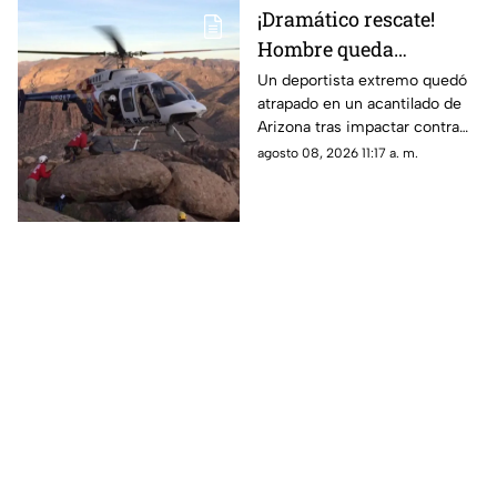
¡Dramático rescate!
Hombre queda
atrapado en un
Un deportista extremo quedó
atrapado en un acantilado de
acantilado tras salto
Arizona tras impactar contra
BASE y lo sacan en
las rocas durante un salto
agosto 08, 2026 11:17 a. m.
helicóptero | VIDEO
BASE; así fue su rescate.