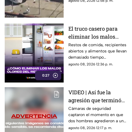
agosto 08, 2026 12:58 p. m.
calles de Oakland, California.
El truco casero para
eliminar los malos
olores del refrigerador
Restos de comida, recipientes
abiertos y alimentos que llevan
demasiado tiempo
almacenados pueden provocar
agosto 08, 2026 12:36 p. m.
malos olores en el refrigerador.
0:27
Un sencillo método casero
puede ayudar a mantenerlo
fresco.
VIDEO | Así fue la
agresión que terminó
en tragedia familiar en
Cámaras de seguridad
captaron el momento en que
Puebla
dos hombres agredieron a un
hombre, quien murió tras el
agosto 08, 2026 12:17 p. m.