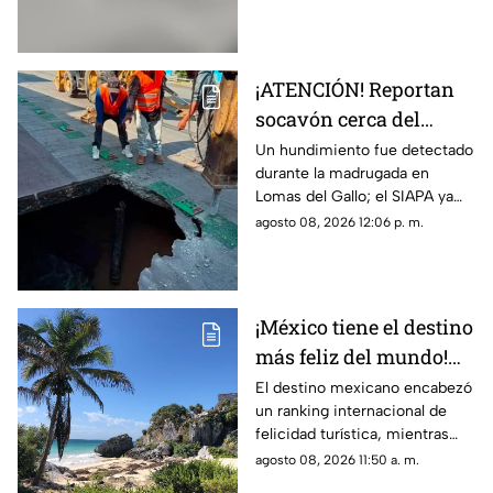
ataque ocurrido en Puebla.
¡ATENCIÓN! Reportan
socavón cerca del
parque Luis Quintanar
Un hundimiento fue detectado
durante la madrugada en
en Guadalajara
Lomas del Gallo; el SIAPA ya
trabaja en la reparación y pide
agosto 08, 2026 12:06 p. m.
circular con precaución.
¡México tiene el destino
más feliz del mundo!
Tulum supera a Miami
El destino mexicano encabezó
un ranking internacional de
y Bora Bora
felicidad turística, mientras
Oaxaca también logró entrar al
agosto 08, 2026 11:50 a. m.
top 3.