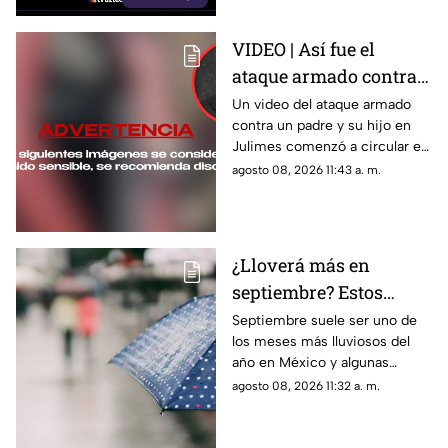
necesario y puede generar un
desgaste innecesario
VIDEO | Así fue el
dependiendo del vehículo y de
ataque armado contra
la situación.
un padre y su hijo en
Un video del ataque armado
contra un padre y su hijo en
Julimes, Chihuahua
Julimes comenzó a circular en
redes; uno de ellos murió y la
agosto 08, 2026 11:43 a. m.
Fiscalía busca al presunto
responsable.
¿Lloverá más en
septiembre? Estos
estados de México
Septiembre suele ser uno de
los meses más lluviosos del
podrían recibir más
año en México y algunas
lluvias
regiones del país concentran
agosto 08, 2026 11:32 a. m.
históricamente mayores
precipitaciones.