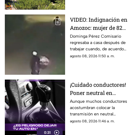
VIDEO: Indignación en
Amozoc: mujer de 82
años habría sido
Dominga Pérez Comisario
regresaba a casa después de
4sesinada tras vender
trabajar cuando, de acuerdo
cemitas
con vecinos, habría sido
agosto 08, 2026 11:50 a. m.
víctima de un asalto. El caso ha
generado indignación y
exigencias de justicia.
¡Cuidado conductores!
Poner neutral en
semáforos podría
Aunque muchos conductores
acostumbran colocar la
afectar tu auto
transmisión en neutral
automático
mientras esperan en un
agosto 08, 2026 11:46 a. m.
semáforo, hacerlo de manera
0:31
frecuente no siempre es