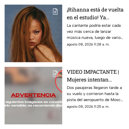
¡Rihanna está de vuelta
en el estudio! Ya
prepara su esperado
La cantante podría estar cada
vez más cerca de lanzar
nuevo álbum
música nueva, luego de varios
años alejada de los discos.
agosto 08, 2026 11:28 a. m.
VIDEO IMPACTANTE |
Mujeres intentan
alcanzar su avión
Dos pasajeras llegaron tarde a
su vuelo y corrieron hasta la
después de perder el
pista del aeropuerto de Moscú
vuelo
para intentar alcanzar el avión.
agosto 08, 2026 11:25 a. m.