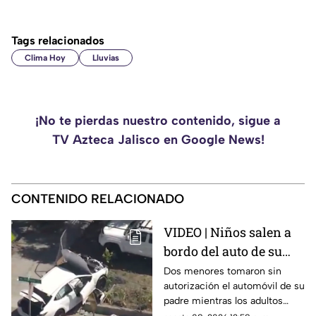
Tags relacionados
Clima Hoy
Lluvias
¡No te pierdas nuestro contenido, sigue a
TV Azteca Jalisco en Google News!
CONTENIDO RELACIONADO
VIDEO | Niños salen a
bordo del auto de su
papá y atropellan a
Dos menores tomaron sin
autorización el automóvil de su
mujer que paseaba a su
padre mientras los adultos
perro
dormían y recorrieron varias