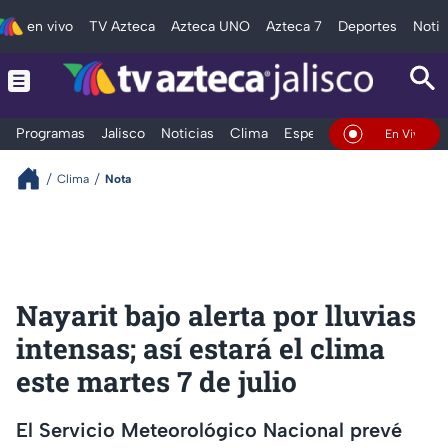
en vivo
TV Azteca
Azteca UNO
Azteca 7
Deportes
Notic
Programas
Jalisco
Noticias
Clima
Espectáculos
Deportes
En Vivo
Clima
Nota
Nayarit bajo alerta por lluvias
intensas; así estará el clima
este martes 7 de julio
El Servicio Meteorológico Nacional prevé