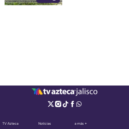
TV Azteca
Noticias
a más +