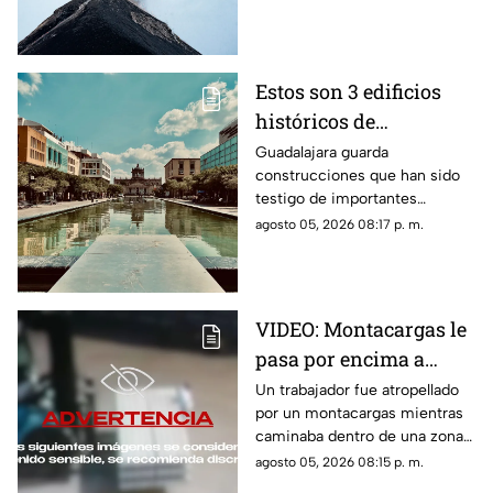
ceniza y lahares.
Estos son 3 edificios
históricos de
Guadalajara que tienes
Guadalajara guarda
construcciones que han sido
que conocer al menos
testigo de importantes
una vez
momentos de la historia de la
agosto 05, 2026 08:17 p. m.
ciudad y que todavía hoy
forman parte de su identidad.
VIDEO: Montacargas le
pasa por encima a
trabajador dentro de
Un trabajador fue atropellado
por un montacargas mientras
una bodega
caminaba dentro de una zona
de trabajo; cámaras de
agosto 05, 2026 08:15 p. m.
seguridad captaron el