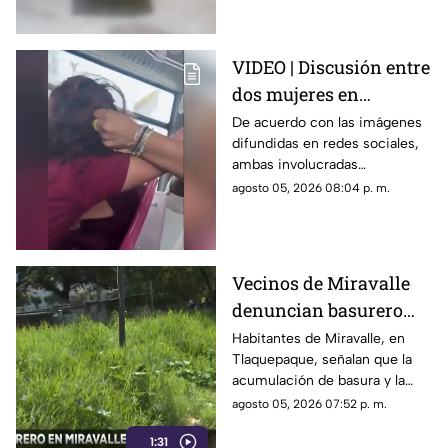
momento.
VIDEO | Discusión entre
dos mujeres en
transporte público
De acuerdo con las imágenes
difundidas en redes sociales,
termina en jalones de
ambas involucradas
cabello
comenzaron a intercambiar
agosto 05, 2026 08:04 p. m.
reclamos mientras viajaban en
el transporte público.
Vecinos de Miravalle
denuncian basurero
clandestino y falta de
Habitantes de Miravalle, en
Tlaquepaque, señalan que la
seguridad vial en la
acumulación de basura y la
colonia
falta de infraestructura vial
agosto 05, 2026 07:52 p. m.
persisten pese a los reportes
1:31
realizados