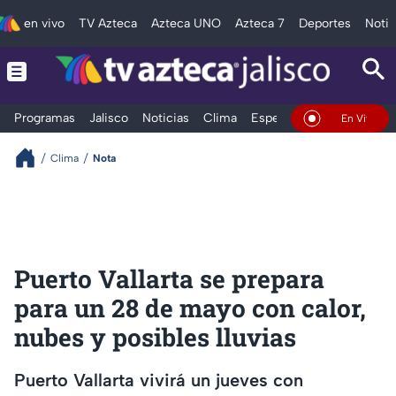
en vivo
TV Azteca
Azteca UNO
Azteca 7
Deportes
Notic
Programas
Jalisco
Noticias
Clima
Espectáculos
Deportes
En Vivo
Clima
Nota
Puerto Vallarta se prepara
para un 28 de mayo con calor,
nubes y posibles lluvias
Puerto Vallarta vivirá un jueves con