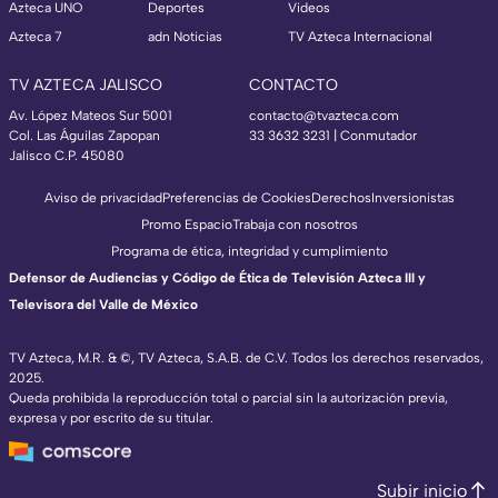
Azteca UNO
Deportes
Videos
Azteca 7
adn Noticias
TV Azteca Internacional
TV AZTECA JALISCO
CONTACTO
Av. López Mateos Sur 5001
contacto@tvazteca.com
Col. Las Águilas Zapopan
33 3632 3231 | Conmutador
Jalisco C.P. 45080
Aviso de privacidad
Preferencias de Cookies
Derechos
Inversionistas
Promo Espacio
Trabaja con nosotros
Programa de ética, integridad y cumplimiento
Defensor de Audiencias y Código de Ética de Televisión Azteca III y
Televisora del Valle de México
TV Azteca, M.R. & ©, TV Azteca, S.A.B. de C.V. Todos los derechos reservados,
2025.
Queda prohibida la reproducción total o parcial sin la autorización previa,
expresa y por escrito de su titular.
Subir inicio