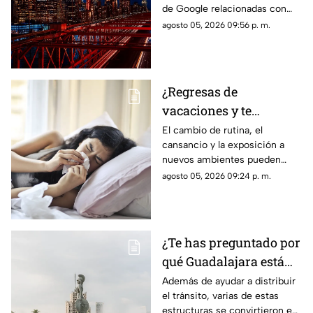
de Google relacionadas con
citas, restaurantes, propuestas
agosto 05, 2026 09:56 p. m.
de matrimonio y experiencias
para parejas.
¿Regresas de
vacaciones y te
enfermas? Estas son
El cambio de rutina, el
cansancio y la exposición a
las razones
nuevos ambientes pueden
afectar al organismo justo al
agosto 05, 2026 09:24 p. m.
terminar el descanso.
¿Te has preguntado por
qué Guadalajara está
llena de glorietas? Esta
Además de ayudar a distribuir
el tránsito, varias de estas
es la razón
estructuras se convirtieron en