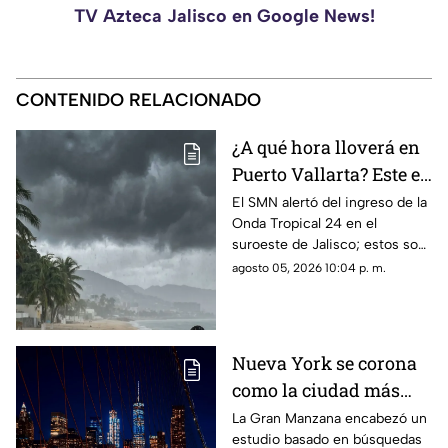
TV Azteca Jalisco en Google News!
CONTENIDO RELACIONADO
¿A qué hora lloverá en
Puerto Vallarta? Este es
el pronóstico del clima
El SMN alertó del ingreso de la
Onda Tropical 24 en el
para este 6 de agosto
suroeste de Jalisco; estos son
los cambios en el clima
agosto 05, 2026 10:04 p. m.
Nueva York se corona
como la ciudad más
romántica de Estados
La Gran Manzana encabezó un
estudio basado en búsquedas
Unidos