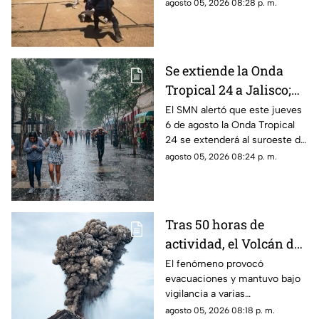
inició el movimiento para
agosto 05, 2026 08:28 p. m.
lanzar la pelota; sin embargo,
segundos después ocurrió algo
inesperado.
Se extiende la Onda
Tropical 24 a Jalisco;
¿cómo modificará el
El SMN alertó que este jueves
6 de agosto la Onda Tropical
clima de Guadalajara?
24 se extenderá al suroeste de
Jalisco; así modificará el clima
agosto 05, 2026 08:24 p. m.
de Guadalajara
Tras 50 horas de
actividad, el Volcán de
Fuego se calma, pero la
El fenómeno provocó
evacuaciones y mantuvo bajo
alerta continúa
vigilancia a varias
comunidades por el riesgo de
agosto 05, 2026 08:18 p. m.