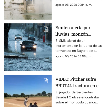
símbolos de la ciudad y puntos
agosto 05, 2026 09:14 p. m.
de encuentro para los tapatíos.
Emiten alerta por
lluvias; monzón
mexicano intensificará
El SMN alertó de un
incremento en la fuerza de las
las tormentas en
tormentas en Nayarit este
Nayarit
jueves 6 de agosto
agosto 05, 2026 08:58 p. m.
VIDEO: Pitcher sufre
BRUT4L fractura en el
brazo mientras lanzaba
El jugador de Serpientes
Baseball Club se encontraba
sobre el montículo cuando