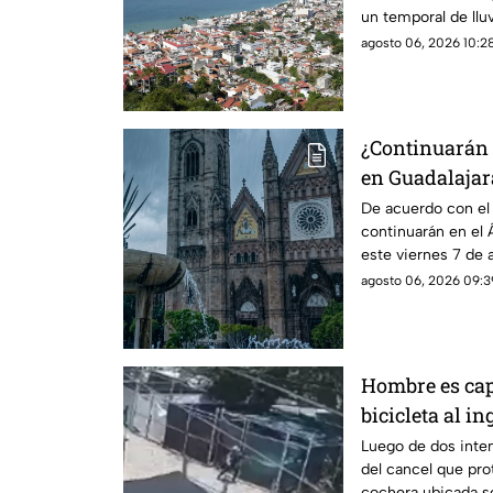
un temporal de lluv
durante la tarde
agosto 06, 2026 10:28
¿Continuarán l
en Guadalajara
del clima hoy 
De acuerdo con el p
continuarán en el 
este viernes 7 de
agosto 06, 2026 09:3
Hombre es ca
bicicleta al i
calle Rancho 
Luego de dos inten
del cancel que pro
cochera ubicada so