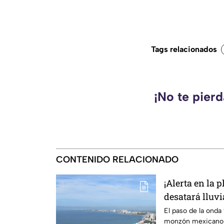
Tags relacionados
¡No te pier
CONTENIDO RELACIONADO
¡Alerta en la 
desatará lluv
en Puerto Vall
El paso de la onda
monzón mexicano, 