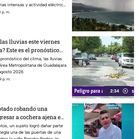
ias intensas y actividad eléctrica
 p. m.
as lluvias este viernes
? Este es el pronóstico
7 de agosto
ronóstico del clima, las lluvias
Área Metropolitana de Guadalajara
 agosto 2026
9 p. m.
2:34
ptado robando una
ngresar a cochera ajena en
Rodeo
tos, un sujeto logró dañar parte
tegía una de las puertas de una
bre la calle Rancho Rodeo, lo