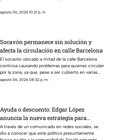
agosto 06, 2026 10:21 p. m.
Socavón permanece sin solución y
afecta la circulación en calle Barcelona
El socavón ubicado a mitad de la calle Barcelona
continúa causando problemas para quienes circulan
por la zona, ya que, pese a ser cubierto en varias
ocasiones, vuelve a aparecer con el paso del
agosto 06, 2026 08:32 p. m.
tiempo.
Ayuda o descuento: Edgar López
anuncia la nueva estrategia para
ayudar algunas familias
A través de un comunicado en redes sociales, se
dio a conocer que este político presuntamente
busca ayudar a la comunidad de Tonalá con este