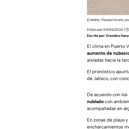
|Crédito: Pexels| shvets p
Publicado 04/06/2026 | 🕑
Escrito por:
Erendira Haro
El clima en Puerto 
aumento de nubosi
aisladas hacia la ta
El pronóstico apunt
de Jalisco, con con
De acuerdo con los 
nublado
con ambient
acompañadas en al
En zonas de playa y
encharcamientos mo