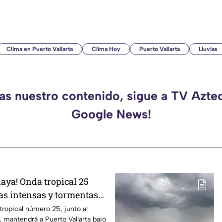
Clima en Puerto Vallarta
Clima Hoy
Puerto Vallarta
Lluvias
das nuestro contenido, sigue a TV Aztec
Google News!
playa! Onda tropical 25
ias intensas y tormentas
arta
 tropical número 25, junto al
mantendrá a Puerto Vallarta bajo