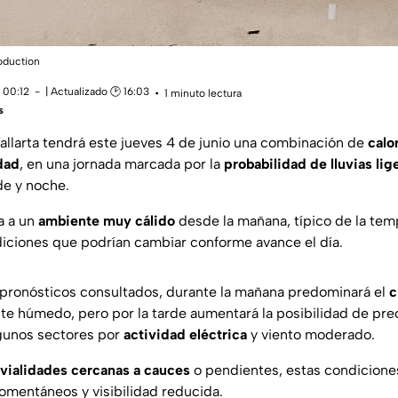
roduction
 00:12
| Actualizado 🕑 16:03
1 minuto lectura
s
Vallarta tendrá este jueves 4 de junio una combinación de
calo
dad
, en una jornada marcada por la
probabilidad de lluvias lig
rde y noche.
a a un
ambiente muy cálido
desde la mañana, típico de la tem
diciones que podrían cambiar conforme avance el día.
pronósticos consultados, durante la mañana predominará el
c
e húmedo, pero por la tarde aumentará la posibilidad de prec
gunos sectores por
actividad eléctrica
y viento moderado.
vialidades cercanas a cauces
o pendientes, estas condicione
mentáneos y visibilidad reducida.