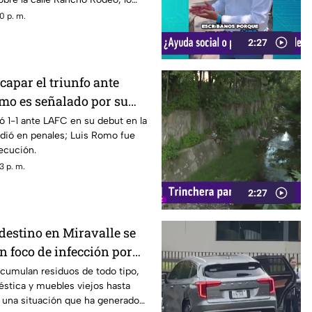
gresar al inmueble.
0 p. m.
2:27
capar el triunfo ante
mo es señalado por su
les
 1-1 ante LAFC en su debut en la
dió en penales; Luis Romo fue
jecución.
3 p. m.
2:27
destino en Miravalle se
n foco de infección por
e residuos.
cumulan residuos de todo tipo,
stica y muebles viejos hasta
 una situación que ha generado