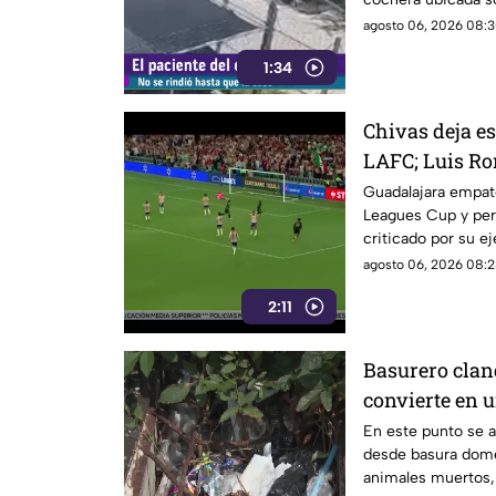
que le permitió in
agosto 06, 2026 08:3
1:34
Chivas deja es
LAFC; Luis Ro
cobro en pena
Guadalajara empató
Leagues Cup y per
criticado por su e
agosto 06, 2026 08:2
2:11
Basurero clan
convierte en u
acumulación d
En este punto se a
desde basura domé
animales muertos,