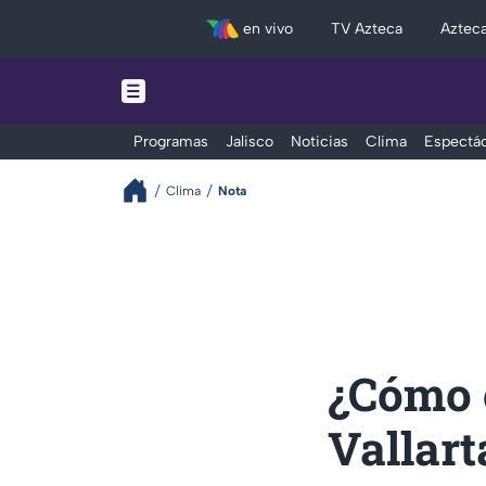
en vivo
TV Azteca
Aztec
Programas
Jalisco
Noticias
Clima
Espectác
Clima
Nota
¿Cómo e
Vallart