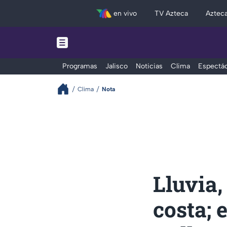
en vivo
TV Azteca
Aztec
Programas
Jalisco
Noticias
Clima
Espectác
Clima
Nota
Lluvia,
costa; 