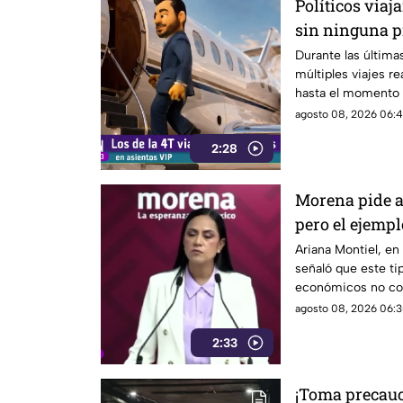
Políticos via
sin ninguna 
Durante las última
múltiples viajes re
hasta el momento e
motivos de estos 
agosto 08, 2026 06:41
explicación detall
2:28
generado.
Morena pide a
pero el ejempl
Ariana Montiel, en
señaló que este ti
económicos no cor
debería mantener u
agosto 08, 2026 06:3
principios de auste
2:33
¡Toma precauc