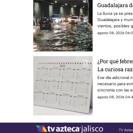
Guadalajara de
amenaza de g
La lluvia ya se pre
Guadalajara y muni
vientos, posibles g
visibilidad.
agosto 08, 2026 06:0
¿Por qué febre
La curiosa raz
bisiestos
Ese día adicional n
necesario para evi
sincronía con las 
agosto 08, 2026 04:4
TV Azte