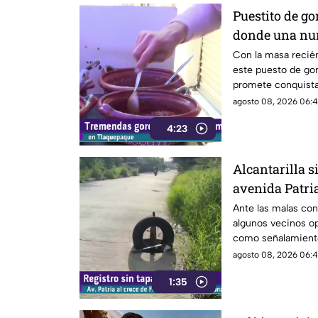
Puestito de g
donde una nun
Con la masa recién
este puesto de gor
promete conquistar
agosto 08, 2026 06:4
4:23
Alcantarilla s
avenida Patri
Ante las malas con
algunos vecinos op
como señalamiento 
conductores sobre 
agosto 08, 2026 06:4
accidentes al trans
1:35