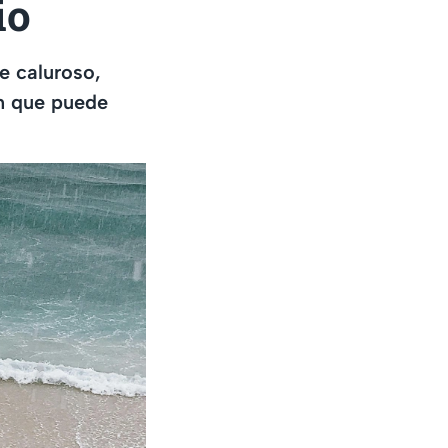
io
e caluroso,
ón que puede