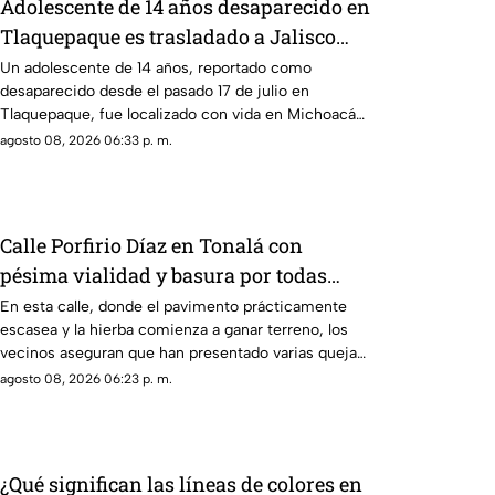
Adolescente de 14 años desaparecido en
Tlaquepaque es trasladado a Jalisco
tras ser localizado en Michoacán
Un adolescente de 14 años, reportado como
desaparecido desde el pasado 17 de julio en
Tlaquepaque, fue localizado con vida en Michoacán
y ya es trasladado de regreso a Jalisco para reunirse
agosto 08, 2026 06:33 p. m.
con su familia.
Calle Porfirio Díaz en Tonalá con
pésima vialidad y basura por todas
partes
En esta calle, donde el pavimento prácticamente
escasea y la hierba comienza a ganar terreno, los
vecinos aseguran que han presentado varias quejas
ante las autoridades, pero hasta el momento no han
agosto 08, 2026 06:23 p. m.
visto resultados.
¿Qué significan las líneas de colores en