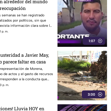
jan alrededor del mundo
preocupación
s semanas se han registrado
alizados por políticos, sin que
xista información clara sobre los
desplazamientos ni una
 p. m.
ada sobre el elevado gasto que han
1:07
usteridad a Javier May,
o parece faltar en casa
 representación de Morena,
po de actos y el gasto de recursos
responden a la conducta que
n representante bajo los
0 p. m.
ridad establecidos por el partido.
3:00
iones! Lluvia HOY en