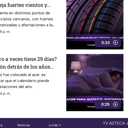
ja fuertes vientos y
ranizo
senta en distintos puntos de
cipios cercanos, con fuertes
ranizadas y afectaciones a la
5 p. m.
0:23
ro a veces tiene 29 días?
ón detrás de los años
o fue colocado al azar: es
tar que el calendario pierda
estaciones del año.
6 p. m.
0:25
TV AZTECA 
ca
Noticias
a más +