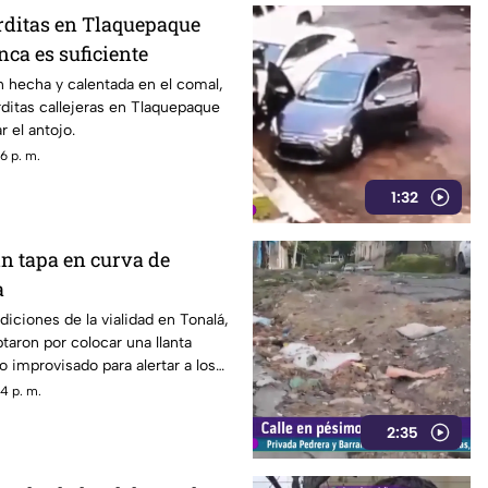
orditas en Tlaquepaque
ca es suficiente
 hecha y calentada en el comal,
ditas callejeras en Tlaquepaque
 el antojo.
6 p. m.
1:32
in tapa en curva de
a
diciones de la vialidad en Tonalá,
taron por colocar una llanta
improvisado para alertar a los
los hoyos y evitar posibles
4 p. m.
itar por la zona.
2:35