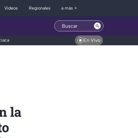
Regionales
Videos
a más +
En Vivo
ciaca
n la
to