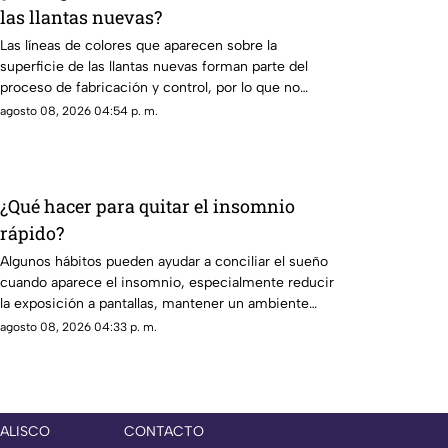
las llantas nuevas?
Las líneas de colores que aparecen sobre la
superficie de las llantas nuevas forman parte del
proceso de fabricación y control, por lo que no
indican desgaste ni representan una señal de
agosto 08, 2026 04:54 p. m.
peligro.
¿Qué hacer para quitar el insomnio
rápido?
Algunos hábitos pueden ayudar a conciliar el sueño
cuando aparece el insomnio, especialmente reducir
la exposición a pantallas, mantener un ambiente
tranquilo y evitar estimulantes antes de acostarse.
agosto 08, 2026 04:33 p. m.
JALISCO
CONTACTO