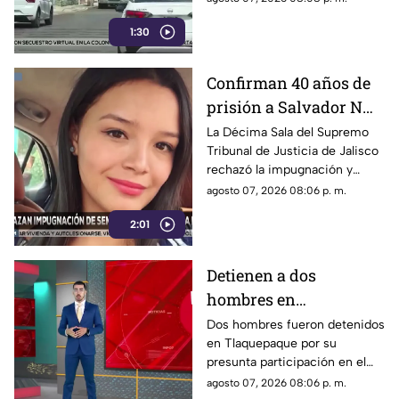
Olímpica; familiares
1:30
comenzaron a llegar al lugar.
Confirman 40 años de
prisión a Salvador N
por el feminicidio de
La Décima Sala del Supremo
Tribunal de Justicia de Jalisco
Isis Urteaga
rechazó la impugnación y
confirmó la sentencia contra
agosto 07, 2026 08:06 p. m.
Salvador N por el feminicidio
2:01
de Isis, ocurrido en 2020.
Detienen a dos
hombres en
Tlaquepaque por
Dos hombres fueron detenidos
en Tlaquepaque por su
presunto abuso y
presunta participación en el
maltrato animal contra
abuso y maltrato de una
agosto 07, 2026 08:06 p. m.
una perrita