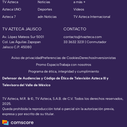
TV Azteca
Noticias
a más +
Azteca UNO
Deportes
Videos
Azteca 7
adn Noticias
TV Azteca Internacional
TV AZTECA JALISCO
CONTACTO
Av. López Mateos Sur 5001
contacto@tvazteca.com
Col. Las Águilas Zapopan
33 3632 3231 | Conmutador
Jalisco C.P. 45080
Aviso de privacidad
Preferencias de Cookies
Derechos
Inversionistas
Promo Espacio
Trabaja con nosotros
Programa de ética, integridad y cumplimiento
Defensor de Audiencias y Código de Ética de Televisión Azteca III y
Televisora del Valle de México
TV Azteca, M.R. & ©, TV Azteca, S.A.B. de C.V. Todos los derechos reservados,
2025.
Queda prohibida la reproducción total o parcial sin la autorización previa,
expresa y por escrito de su titular.