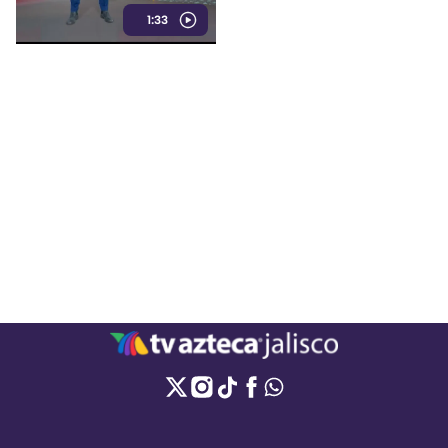
perrita. La investigación
1:33
continúa para determinar su
responsabilidad.