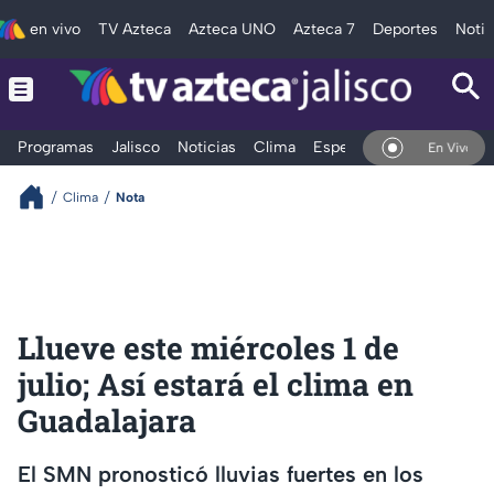
en vivo
TV Azteca
Azteca UNO
Azteca 7
Deportes
Notic
Programas
Jalisco
Noticias
Clima
Espectáculos
Deportes
En Vivo
Clima
Nota
Llueve este miércoles 1 de
julio; Así estará el clima en
Guadalajara
El SMN pronosticó lluvias fuertes en los