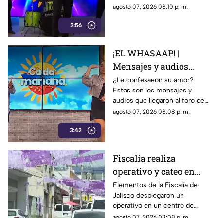
su canción ‘Corazón en modo
agosto 07, 2026 08:10 p. m.
Avión’.
2:56
¡EL WHASAAP! |
Mensajes y audios
llegaron al foro de
¿Le confesaeon su amor?
Estos son los mensajes y
'Cada mañana'; parte 1
audios que llegaron al foro de
‘Cada mañana’ estuvieron
agosto 07, 2026 08:08 p. m.
llenos de risas y sorpresas.
3:42
Fiscalía realiza
operativo y cateo en
anexo de la colonia
Elementos de la Fiscalía de
Jalisco desplegaron un
Olímpica en
operativo en un centro de
Guadalajara
rehabilitación de la colonia
agosto 07, 2026 08:08 p. m.