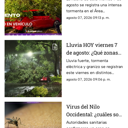
agosto se registra una intensa
VIENTO superiores a
tormenta en el Área
los 60 km/h durante
Metropolitana de Guadalajara,
agosto 07, 2026 09:13 p. m.
lluvia en Guadalajara
con fuertes rachas de viento
Lluvia HOY viernes 7
de agosto: ¿Qué zonas
de Guadalajara están
Lluvia fuerte, tormenta
eléctrica y granizo se registran
afectadas?
este viernes en distintos
puntos de Guadalajara y
agosto 07, 2026 09:06 p. m.
Zapopan.
Virus del Nilo
Occidental: ¿cuáles son
los síntomas tras una
Autoridades sanitarias