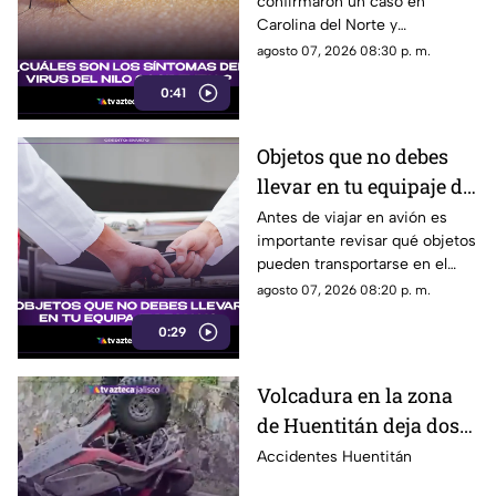
confirmaron un caso en
picadura de mosquito?
Carolina del Norte y
detectaron el virus en
agosto 07, 2026 08:30 p. m.
mosquitos; conoce cómo se
0:41
transmite y cuáles son sus
síntomas.
Objetos que no debes
llevar en tu equipaje de
mano y podrían
Antes de viajar en avión es
importante revisar qué objetos
quitarte en el
pueden transportarse en el
aeropuerto
equipaje de mano, ya que
agosto 07, 2026 08:20 p. m.
algunos artículos están
0:29
restringidos y pueden ser
retirados durante los filtros de
seguridad.
Volcadura en la zona
de Huentitán deja dos
personas heridas
Accidentes Huentitán