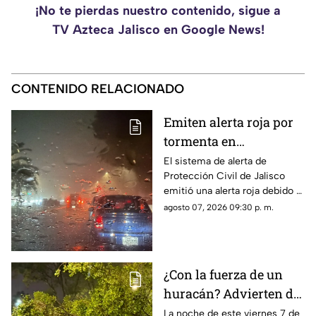
¡No te pierdas nuestro contenido, sigue a
TV Azteca Jalisco en Google News!
CONTENIDO RELACIONADO
Emiten alerta roja por
tormenta en
Guadalajara; advierten
El sistema de alerta de
Protección Civil de Jalisco
de caída de árboles e
emitió una alerta roja debido a
inundaciones
la fuerte tormenta que se
agosto 07, 2026 09:30 p. m.
registra esta noche en el AMG
¿Con la fuerza de un
huracán? Advierten de
FUERTES RACHAS DE
La noche de este viernes 7 de