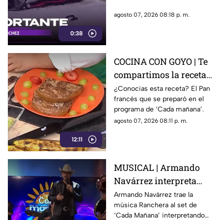
agosto 07, 2026 08:18 p. m.
0:38
COCINA CON GOYO | Te
compartimos la receta
de un delicioso pan
¿Conocias esta receta? El Pan
francés que se preparó en el
francés
programa de ‘Cada mañana’.
agosto 07, 2026 08:11 p. m.
12:11
MUSICAL | Armando
Navárrez interpreta
'Corazón en modo
Armando Navárrez trae la
música Ranchera al set de
Avión' EN VIVO
‘Cada Mañana’ interpretando