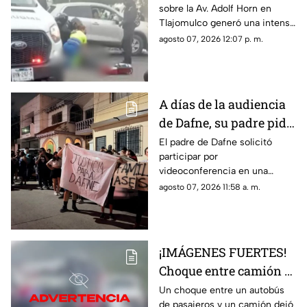
sobre la Av. Adolf Horn en
que generó
Tlajomulco generó una intensa
movilización
movilización. Una persona
agosto 07, 2026 12:07 p. m.
murió y otra resultó
gravemente lesionada.
A días de la audiencia
de Dafne, su padre pide
participar por
El padre de Dafne solicitó
participar por
videoconferencia
videoconferencia en una
audiencia del proceso por
agosto 07, 2026 11:58 a. m.
presunto abuso contra su hija,
quien fue asesinada antes de
declarar.
¡IMÁGENES FUERTES!
Choque entre camión y
autobús deja 21 heridos
Un choque entre un autobús
de pasajeros y un camión dejó