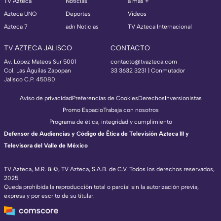
TV Azteca
Noticias
a más +
Azteca UNO
Deportes
Videos
Azteca 7
adn Noticias
TV Azteca Internacional
TV AZTECA JALISCO
CONTACTO
Av. López Mateos Sur 5001
contacto@tvazteca.com
Col. Las Águilas Zapopan
33 3632 3231 | Conmutador
Jalisco C.P. 45080
Aviso de privacidad
Preferencias de Cookies
Derechos
Inversionistas
Promo Espacio
Trabaja con nosotros
Programa de ética, integridad y cumplimiento
Defensor de Audiencias y Código de Ética de Televisión Azteca III y
Televisora del Valle de México
TV Azteca, M.R. & ©, TV Azteca, S.A.B. de C.V. Todos los derechos reservados,
2025.
Queda prohibida la reproducción total o parcial sin la autorización previa,
expresa y por escrito de su titular.