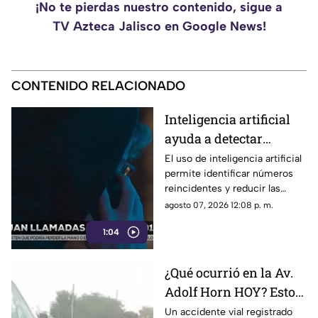
¡No te pierdas nuestro contenido, sigue a
TV Azteca Jalisco en Google News!
CONTENIDO RELACIONADO
Inteligencia artificial
ayuda a detectar
llamadas falsas al 911
El uso de inteligencia artificial
permite identificar números
en Jalisco
reincidentes y reducir las
llamadas falsas al 911 en Jalisco
agosto 07, 2026 12:08 p. m.
1:04
¿Qué ocurrió en la Av.
Adolf Horn HOY? Esto
se sabe del accidente
Un accidente vial registrado