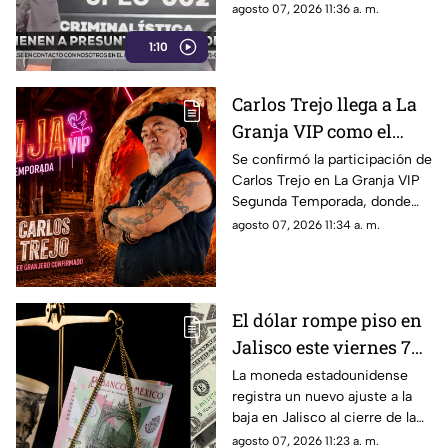
un detenido y decenas de
agosto 07, 2026 11:36 a. m.
cuentas y números bloqueados
1:10
Carlos Trejo llega a La
Granja VIP como el
primer participante
Se confirmó la participación de
Carlos Trejo en La Granja VIP
confirmado
Segunda Temporada, donde
pondrá a prueba sus
agosto 07, 2026 11:34 a. m.
habilidades de convivencia y
estrategia.
El dólar rompe piso en
Jalisco este viernes 7
de agosto: Así cierra la
La moneda estadounidense
registra un nuevo ajuste a la
divisa en Guadalajara
baja en Jalisco al cierre de la
primera semana de agosto.
agosto 07, 2026 11:23 a. m.