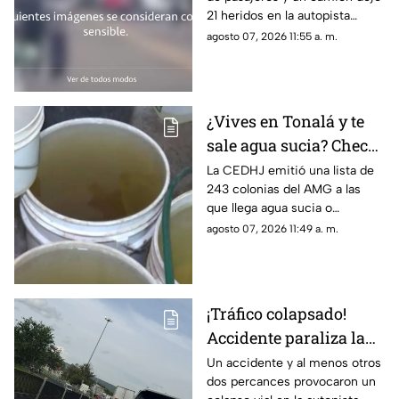
sobre la carretera
21 heridos en la autopista
Tlaxco-Tejocotal
Tlaxco-Tejocotal; dos
agosto 07, 2026 11:55 a. m.
personas fueron
hospitalizadas.
¿Vives en Tonalá y te
sale agua sucia? Checa
si tu colonia entra en el
La CEDHJ emitió una lista de
243 colonias del AMG a las
descuento del SIAPA
que llega agua sucia o
maloliente; estas son las
agosto 07, 2026 11:49 a. m.
colonias de Tonalá
¡Tráfico colapsado!
Accidente paraliza la
autopista Guadalajara-
Un accidente y al menos otros
dos percances provocaron un
Zapotlanejo HOY