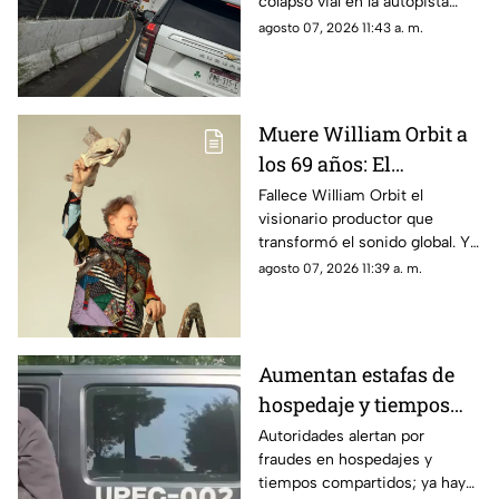
colapso vial en la autopista
Guadalajara-Zapotlanejo; hay
agosto 07, 2026 11:43 a. m.
filas de vehículos desde La
Joya.
Muere William Orbit a
los 69 años: El
legendario genio
Fallece William Orbit el
visionario productor que
musical que reinventó
transformó el sonido global. Y
a Madonna y Blur
este es un repaso por sus 12
agosto 07, 2026 11:39 a. m.
obras maestras con Madonna,
Blur y All Saints.
Aumentan estafas de
hospedaje y tiempos
compartidos en Jalisco
Autoridades alertan por
fraudes en hospedajes y
tiempos compartidos; ya hay