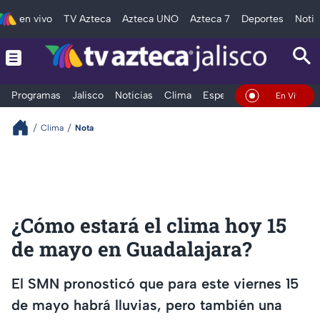
en vivo
TV Azteca
Azteca UNO
Azteca 7
Deportes
Notic
Programas
Jalisco
Noticias
Clima
Espectáculos
Deportes
En Vivo
Clima
Nota
¿Cómo estará el clima hoy 15
de mayo en Guadalajara?
El SMN pronosticó que para este viernes 15
de mayo habrá lluvias, pero también una