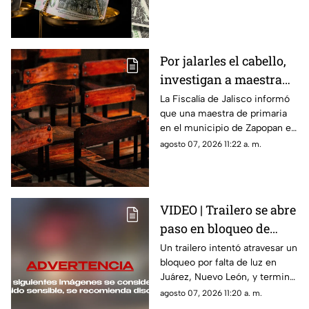
Revisa las tarifas en bancos y
casas de cambio.
Por jalarles el cabello,
investigan a maestra
de primaria en
La Fiscalía de Jalisco informó
que una maestra de primaria
Zapopan
en el municipio de Zapopan es
investigada por presuntamente
agosto 07, 2026 11:22 a. m.
agredir física y verbalmente a
sus alumnas
VIDEO | Trailero se abre
paso en bloqueo de
Juárez y choca contra
Un trailero intentó atravesar un
bloqueo por falta de luz en
varios vehículos
Juárez, Nuevo León, y terminó
impactando varios vehículos
agosto 07, 2026 11:20 a. m.
antes de abandonar el lugar.