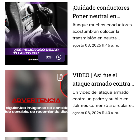
¡Cuidado conductores!
Poner neutral en
semáforos podría
Aunque muchos conductores
acostumbran colocar la
afectar tu auto
transmisión en neutral
automático
mientras esperan en un
agosto 08, 2026 11:46 a. m.
semáforo, hacerlo de manera
0:31
frecuente no siempre es
necesario y puede generar un
desgaste innecesario
VIDEO | Así fue el
dependiendo del vehículo y de
ataque armado contra
la situación.
un padre y su hijo en
Un video del ataque armado
contra un padre y su hijo en
Julimes, Chihuahua
Julimes comenzó a circular en
redes; uno de ellos murió y la
agosto 08, 2026 11:43 a. m.
Fiscalía busca al presunto
responsable.