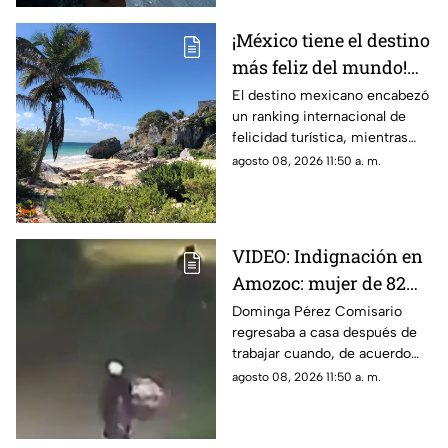
¡México tiene el destino
más feliz del mundo!
Tulum supera a Miami
El destino mexicano encabezó
un ranking internacional de
y Bora Bora
felicidad turística, mientras
Oaxaca también logró entrar al
agosto 08, 2026 11:50 a. m.
top 3.
VIDEO: Indignación en
Amozoc: mujer de 82
años habría sido
Dominga Pérez Comisario
regresaba a casa después de
4sesinada tras vender
trabajar cuando, de acuerdo
cemitas
con vecinos, habría sido
agosto 08, 2026 11:50 a. m.
víctima de un asalto. El caso ha
generado indignación y
exigencias de justicia.