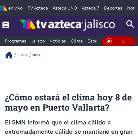
en vivo
TV Azteca
Azteca UNO
Azteca 7
Deportes
Notic
Programas
Jalisco
Noticias
Clima
Espectáculos
Deportes
En Vivo
Clima
Nota
¿Cómo estará el clima hoy 8 de
mayo en Puerto Vallarta?
El SMN informó que el clima cálido a
extremadamente cálido se mantiene en gran