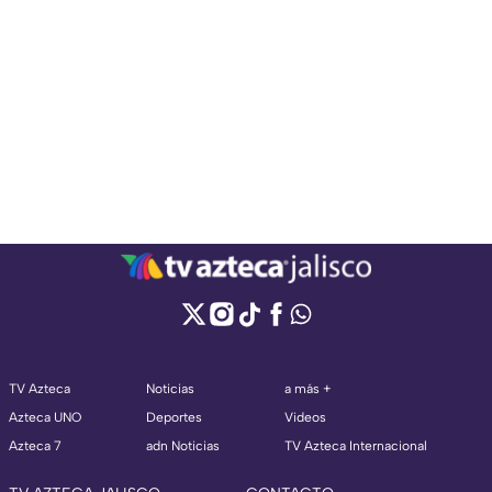
TV Azteca
Noticias
a más +
Azteca UNO
Deportes
Videos
Azteca 7
adn Noticias
TV Azteca Internacional