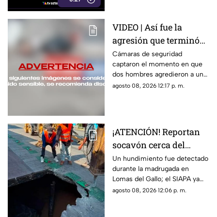
Un sencillo método casero
puede ayudar a mantenerlo
fresco.
VIDEO | Así fue la
agresión que terminó
en tragedia familiar en
Cámaras de seguridad
captaron el momento en que
Puebla
dos hombres agredieron a un
hombre, quien murió tras el
agosto 08, 2026 12:17 p. m.
ataque ocurrido en Puebla.
¡ATENCIÓN! Reportan
socavón cerca del
parque Luis Quintanar
Un hundimiento fue detectado
durante la madrugada en
en Guadalajara
Lomas del Gallo; el SIAPA ya
trabaja en la reparación y pide
agosto 08, 2026 12:06 p. m.
circular con precaución.