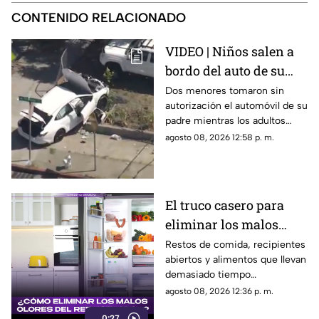
CONTENIDO RELACIONADO
VIDEO | Niños salen a
bordo del auto de su
papá y atropellan a
Dos menores tomaron sin
autorización el automóvil de su
mujer que paseaba a su
padre mientras los adultos
perro
dormían y recorrieron varias
agosto 08, 2026 12:58 p. m.
calles de Oakland, California.
El truco casero para
eliminar los malos
olores del refrigerador
Restos de comida, recipientes
abiertos y alimentos que llevan
demasiado tiempo
almacenados pueden provocar
agosto 08, 2026 12:36 p. m.
malos olores en el refrigerador.
0:27