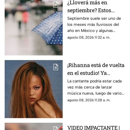
¿Lloverá más en
septiembre? Estos
estados de México
Septiembre suele ser uno de
los meses más lluviosos del
podrían recibir más
año en México y algunas
lluvias
regiones del país concentran
agosto 08, 2026 11:32 a. m.
históricamente mayores
precipitaciones.
¡Rihanna está de vuelta
en el estudio! Ya
prepara su esperado
La cantante podría estar cada
vez más cerca de lanzar
nuevo álbum
música nueva, luego de varios
años alejada de los discos.
agosto 08, 2026 11:28 a. m.
VIDEO IMPACTANTE |