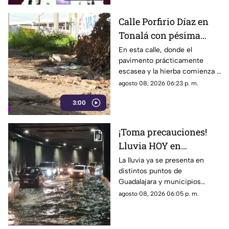
mantener un representante
bajo los principios de
Calle Porfirio Díaz en
austeridad establecidos por el
Tonalá con pésima
partido.
vialidad y basura por
En esta calle, donde el
pavimento prácticamente
todas partes
escasea y la hierba comienza a
ganar terreno, los vecinos
agosto 08, 2026 06:23 p. m.
aseguran que han presentado
3:00
varias quejas ante las
autoridades, pero hasta el
momento no han visto
¡Toma precauciones!
resultados.
Lluvia HOY en
Guadalajara deja
La lluvia ya se presenta en
distintos puntos de
fuertes vientos y
Guadalajara y municipios
amenaza de granizo
cercanos, con fuertes vientos,
agosto 08, 2026 06:05 p. m.
posibles granizadas y
afectaciones a la visibilidad.