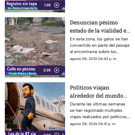
1:35
conductores sobre los hoyos y
evitar posibles accidentes al
transitar por la zona.
Denuncian pésimo
estado de la vialidad en
Privada Pedrera y
En esta zona, los gatos se han
convertido en parte del paisaje
Barrancones
al encontrarse sobre los
techos y las puertas de las
agosto 08, 2026 06:42 p. m.
viviendas, mientras que la
2:35
vialidad muestra un evidente
deterioro.
Políticos viajan
alrededor del mundo
sin ninguna
Durante las últimas semanas
se han registrado múltiples
preocupación
viajes realizados por políticos,
sin que hasta el momento
agosto 08, 2026 06:41 p. m.
exista información clara sobre