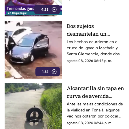
conquistar el antojo.
4:23
Dos sujetos
desmantelan un
vehículo a plena luz del
Los hechos ocurrieron en el
cruce de Ignacio Machain y
día en Guadalajara
Santa Clemencia, donde dos
sujetos fueron captados
agosto 08, 2026 06:45 p. m.
retirando múltiples autopartes
1:32
de la carrocería de un vehículo.
Alcantarilla sin tapa en
curva de avenida
Patria
Ante las malas condiciones de
la vialidad en Tonalá, algunos
vecinos optaron por colocar
una llanta como señalamiento
agosto 08, 2026 06:44 p. m.
improvisado para alertar a los