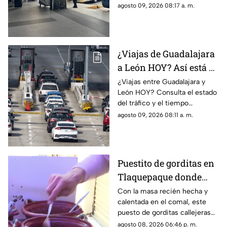
desde la Central Nueva de
agosto 09, 2026 08:17 a. m.
Tlaquepaque.
¿Viajas de Guadalajara
a León HOY? Así está el
tráfico en la carretera
¿Viajas entre Guadalajara y
León HOY? Consulta el estado
este Domingo 9 de
del tráfico y el tiempo
Agosto
estimado de recorrido antes
agosto 09, 2026 08:11 a. m.
de salir para evitar
contratiempos.
Puestito de gorditas en
Tlaquepaque donde
una nunca es suficiente
Con la masa recién hecha y
calentada en el comal, este
puesto de gorditas callejeras
en Tlaquepaque promete
agosto 08, 2026 06:46 p. m.