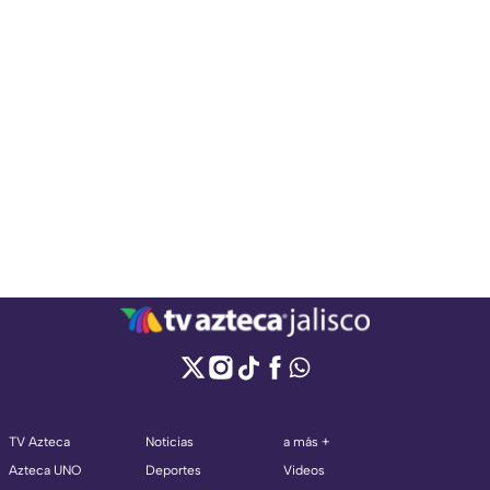
TV Azteca
Noticias
a más +
Azteca UNO
Deportes
Videos