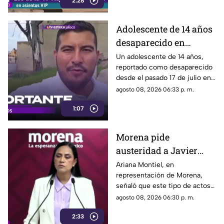
2:28
los motivos de estos
desplazamientos ni una
explicación detallada sobre el
Adolescente de 14 años
elevado gasto que han
desaparecido en
generado.
Tlaquepaque es
Un adolescente de 14 años,
reportado como desaparecido
trasladado a Jalisco
desde el pasado 17 de julio en
tras ser localizado en
Tlaquepaque, fue localizado
agosto 08, 2026 06:33 p. m.
Michoacán
con vida en Michoacán y ya es
1:07
trasladado de regreso a Jalisco
para reunirse con su familia.
Morena pide
austeridad a Javier
May, pero el ejemplo
Ariana Montiel, en
representación de Morena,
parece faltar en casa
señaló que este tipo de actos y
el gasto de recursos
agosto 08, 2026 06:30 p. m.
económicos no corresponden
2:33
a la conducta que debería