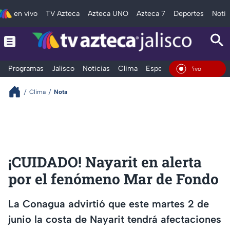
en vivo
TV Azteca
Azteca UNO
Azteca 7
Deportes
Notic
Programas
Jalisco
Noticias
Clima
Espectáculos
Deportes
En Vivo
Clima
Nota
¡CUIDADO! Nayarit en alerta
por el fenómeno Mar de Fondo
La Conagua advirtió que este martes 2 de
junio la costa de Nayarit tendrá afectaciones