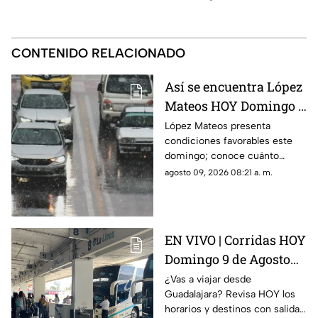
CONTENIDO RELACIONADO
Así se encuentra López
Mateos HOY Domingo 9
de Agosto: ¿hay tráfico
López Mateos presenta
condiciones favorables este
o accidentes?
domingo; conoce cuánto
tiempo toma recorrer la
agosto 09, 2026 08:21 a. m.
avenida y si hay accidentes
reportados al corte.
EN VIVO | Corridas HOY
Domingo 9 de Agosto
en la Central Nueva de
¿Vas a viajar desde
Guadalajara? Revisa HOY los
Tlaquepaque: horarios
horarios y destinos con salidas
y destinos