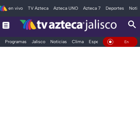
en vivo
TV Azteca
Azteca UNO
Azteca 7
Deportes
Notic
Programas
Jalisco
Noticias
Clima
Espectáculos
Deportes
En Vivo