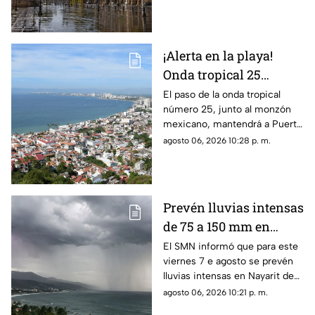
persistirá durante parte del
parte del día.
¡Alerta en la playa!
Onda tropical 25
desatará lluvias
El paso de la onda tropical
número 25, junto al monzón
intensas y tormentas
mexicano, mantendrá a Puerto
en Puerto Vallarta
Vallarta bajo un temporal de
agosto 06, 2026 10:28 p. m.
lluvias intensas y actividad
eléctrica durante la tarde
Prevén lluvias intensas
de 75 a 150 mm en
Nayarit este viernes 7
El SMN informó que para este
viernes 7 e agosto se prevén
de agosto
lluvias intensas en Nayarit de
75 a 150 mm
agosto 06, 2026 10:21 p. m.