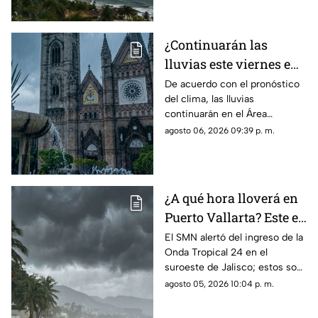
¿Continuarán las
lluvias este viernes en
Guadalajara? Este es el
De acuerdo con el pronóstico
del clima, las lluvias
pronóstico del clima
continuarán en el Área
hoy 7 de agosto
Metropolitana de Guadalajara
agosto 06, 2026 09:39 p. m.
este viernes 7 de agosto 2026
¿A qué hora lloverá en
Puerto Vallarta? Este es
el pronóstico del clima
El SMN alertó del ingreso de la
Onda Tropical 24 en el
para este 6 de agosto
suroeste de Jalisco; estos son
los cambios en el clima
agosto 05, 2026 10:04 p. m.