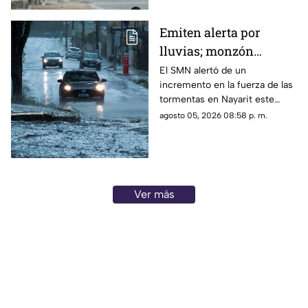
Emiten alerta por
lluvias; monzón
mexicano intensificará
El SMN alertó de un
incremento en la fuerza de las
las tormentas en
tormentas en Nayarit este
Nayarit
jueves 6 de agosto
agosto 05, 2026 08:58 p. m.
Ver más