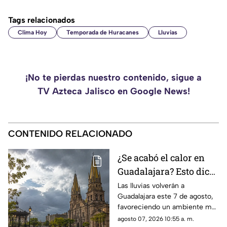
Tags relacionados
Clima Hoy
Temporada de Huracanes
Lluvias
¡No te pierdas nuestro contenido, sigue a
TV Azteca Jalisco en Google News!
CONTENIDO RELACIONADO
¿Se acabó el calor en
Guadalajara? Esto dice
el pronóstico para este
Las lluvias volverán a
Guadalajara este 7 de agosto,
7 de agosto
favoreciendo un ambiente más
fresco, aunque el calor
agosto 07, 2026 10:55 a. m.