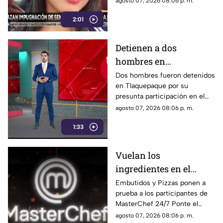
agosto 07, 2026 08:06 p. m.
Salvador N por el feminicidio
2:01
de Isis, ocurrido en 2020.
Detienen a dos
hombres en
Tlaquepaque por
Dos hombres fueron detenidos
en Tlaquepaque por su
presunto abuso y
presunta participación en el
maltrato animal contra
abuso y maltrato de una
agosto 07, 2026 08:06 p. m.
una perrita
perrita. La investigación
1:33
continúa para determinar su
responsabilidad.
Vuelan los
ingredientes en el
programa MasterChef
Embutidos y Pizzas ponen a
prueba a los participantes de
24/7
MasterChef 24/7 Ponte el
delantal y degusta junto a
agosto 07, 2026 08:06 p. m.