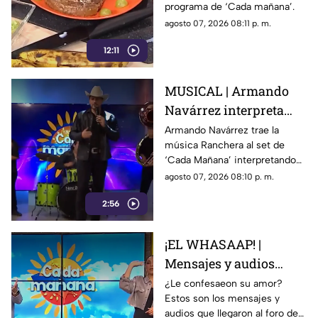
programa de ‘Cada mañana’.
agosto 07, 2026 08:11 p. m.
12:11
MUSICAL | Armando
Navárrez interpreta
'Corazón en modo
Armando Navárrez trae la
música Ranchera al set de
Avión' EN VIVO
‘Cada Mañana’ interpretando
su canción ‘Corazón en modo
agosto 07, 2026 08:10 p. m.
Avión’.
2:56
¡EL WHASAAP! |
Mensajes y audios
llegaron al foro de
¿Le confesaeon su amor?
Estos son los mensajes y
'Cada mañana'; parte 1
audios que llegaron al foro de