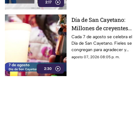
2:17
iniciaron las investigaciones
del caso.
Día de San Cayetano:
Millones de creyentes
rinden homenaje al
Cada 7 de agosto se celebra el
Día de San Cayetano. Fieles se
patrono del pan y del
congregan para agradecer y
trabajo
pedir por empleo, pan y
agosto 07, 2026 08:05 p. m.
estabilidad económica.
2:30