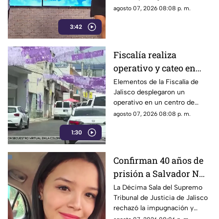
‘Cada mañana’ estuvieron
agosto 07, 2026 08:08 p. m.
llenos de risas y sorpresas.
3:42
Fiscalía realiza
operativo y cateo en
anexo de la colonia
Elementos de la Fiscalía de
Jalisco desplegaron un
Olímpica en
operativo en un centro de
Guadalajara
rehabilitación de la colonia
agosto 07, 2026 08:08 p. m.
Olímpica; familiares
1:30
comenzaron a llegar al lugar.
Confirman 40 años de
prisión a Salvador N
por el feminicidio de
La Décima Sala del Supremo
Tribunal de Justicia de Jalisco
Isis Urteaga
rechazó la impugnación y
confirmó la sentencia contra