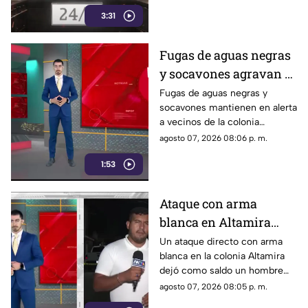
nosotros de este delicioso
3:31
momento ¿Se te antojo?
Fugas de aguas negras
y socavones agravan el
riesgo en la colonia
Fugas de aguas negras y
socavones mantienen en alerta
Constitución de
a vecinos de la colonia
Zapopan
Constitución, en Zapopan,
agosto 07, 2026 08:06 p. m.
ante el riesgo de inundaciones
1:53
y daños durante el temporal de
lluvias.
Ataque con arma
blanca en Altamira
deja un hombre muerto
Un ataque directo con arma
blanca en la colonia Altamira
y un lesionado
dejó como saldo un hombre
sin vida y otra persona
agosto 07, 2026 08:05 p. m.
lesionada. Autoridades