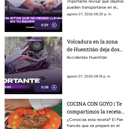
importante revisar qué objetos
quitarte en el
pueden transportarse en el
aeropuerto
equipaje de mano, ya que
agosto 07, 2026 08:20 p. m.
algunos artículos están
0:29
restringidos y pueden ser
retirados durante los filtros de
seguridad.
Volcadura en la zona
de Huentitán deja dos
personas heridas
Accidentes Huentitán
agosto 07, 2026 08:18 p. m.
0:38
COCINA CON GOYO | Te
compartimos la receta
de un delicioso pan
¿Conocias esta receta? El Pan
francés que se preparó en el
francés