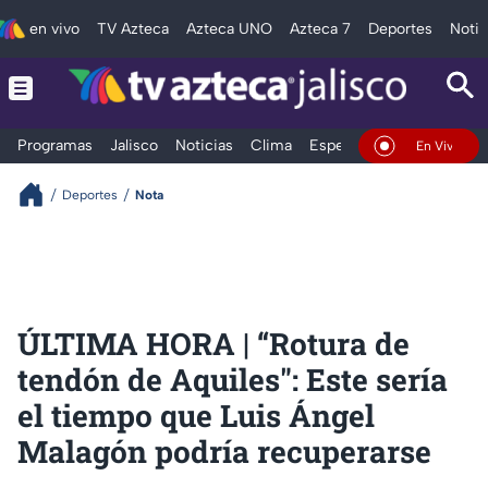
en vivo
TV Azteca
Azteca UNO
Azteca 7
Deportes
Notic
Programas
Jalisco
Noticias
Clima
Espectáculos
Deportes
En Vivo
Deportes
Nota
ÚLTIMA HORA | “Rotura de
tendón de Aquiles": Este sería
el tiempo que Luis Ángel
Malagón podría recuperarse