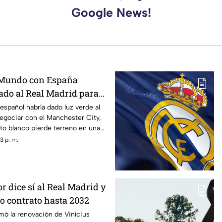
Google News!
Mundo con España
ado al Real Madrid para
Barcelona
spañol habría dado luz verde al
negociar con el Manchester City,
to blanco pierde terreno en una
s más importantes del mercado.
3 p. m.
r dice sí al Real Madrid y
o contrato hasta 2032
mó la renovación de Vinícius