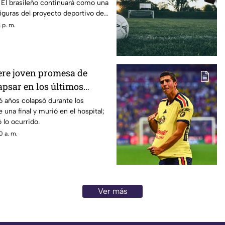
 El brasileño continuará como una
figuras del proyecto deportivo del
 p. m.
ere joven promesa de
lapsar en los últimos
a final
16 años colapsó durante los
una final y murió en el hospital;
 lo ocurrido.
0 a. m.
Ver más