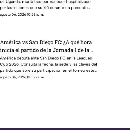
de Uganda, murió tras permanecer hospitalizado
por las lesiones que sufrió durante un presunto
intento de asalto cerca de su domicilio.
agosto 06, 2026 10:53 a. m.
América vs San Diego FC: ¿A qué hora
inicia el partido de la Jornada 1 de la
Leagues Cup 2026?
América debuta ante San Diego FC en la Leagues
Cup 2026. Consulta la fecha, la sede y las claves del
partido que abre su participación en el torneo este
jueves.
agosto 06, 2026 08:55 a. m.