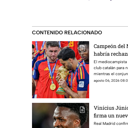
CONTENIDO RELACIONADO
Campeón del 
habría rechaz
fichar con el 
El mediocampista e
club catalán para 
mientras el conjun
de las operacione
agosto 06, 2026 08:0
Vinícius Júnio
firma un nuev
Real Madrid confir