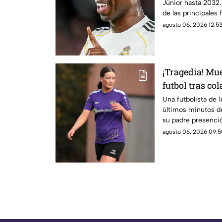
Júnior hasta 2032.
de las principales 
club español.
agosto 06, 2026 12:53
¡Tragedia! Mu
futbol tras co
minutos de un
Una futbolista de 
últimos minutos de 
su padre presenció
agosto 06, 2026 09:5