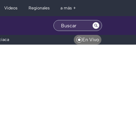
Regionales
Videos
a más +
En Vivo
ciaca