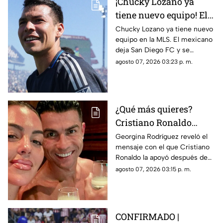
¡Chucky Lozano ya
tiene nuevo equipo! El
mexicano llega a uno
Chucky Lozano ya tiene nuevo
equipo en la MLS. El mexicano
de los grandes de la
deja San Diego FC y se
MLS
incorpora oficialmente al LA
agosto 07, 2026 03:23 p. m.
Galaxy para la recta final de
2026.
¿Qué más quieres?
Cristiano Ronaldo
lanza contundente
Georgina Rodríguez reveló el
mensaje con el que Cristiano
mensaje tras críticas a
Ronaldo la apoyó después de
Georgina Rodríguez
recibir críticas por su cuerpo
agosto 07, 2026 03:15 p. m.
durante sus vacaciones.
CONFIRMADO |