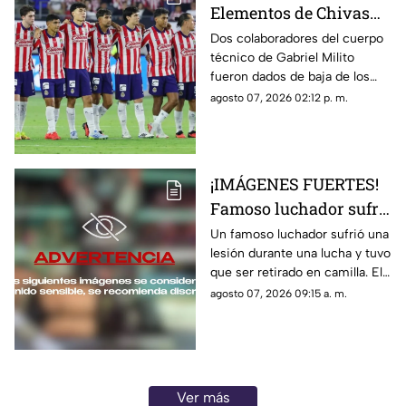
Elementos de Chivas
pierden sus registros
Dos colaboradores del cuerpo
técnico de Gabriel Milito
en Liga MX
fueron dados de baja de los
registros de la Liga MX y ya no
agosto 07, 2026 02:12 p. m.
podrán estar en el banquillo de
Chivas.
¡IMÁGENES FUERTES!
Famoso luchador sufre
TERRIBLE LESIÓN en el
Un famoso luchador sufrió una
lesión durante una lucha y tuvo
ring; tuvieron que
que ser retirado en camilla. El
retirarlo en camilla
momento quedó grabado y
agosto 07, 2026 09:15 a. m.
circuló en redes sociales.
Ver más