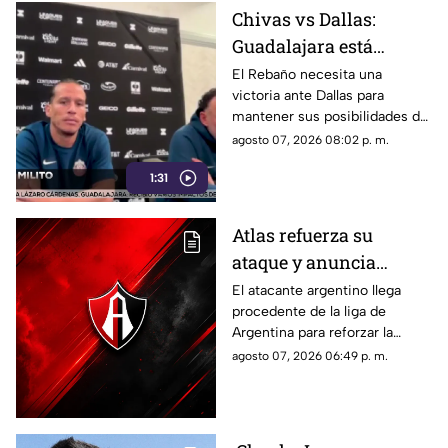
Chivas vs Dallas:
Guadalajara está
obligado a ganar para
El Rebaño necesita una
victoria ante Dallas para
seguir vivo en la
mantener sus posibilidades de
Leagues Cup
avanzar; José Castillo será baja
agosto 07, 2026 08:02 p. m.
por lesión y tampoco jugará
1:31
contra Seattle.
Atlas refuerza su
ataque y anuncia
nuevo fichaje argentino
El atacante argentino llega
procedente de la liga de
Argentina para reforzar la
ofensiva rojinegra y
agosto 07, 2026 06:49 p. m.
convertirse en una de las
nuevas apuestas del equipo
dirigido por Hernán Crespo.