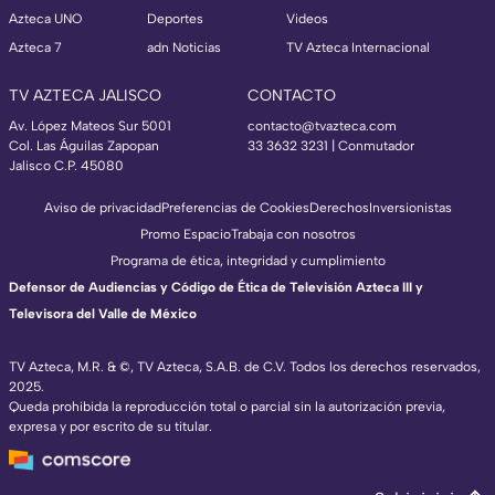
Azteca UNO
Deportes
Videos
Azteca 7
adn Noticias
TV Azteca Internacional
TV AZTECA JALISCO
CONTACTO
Av. López Mateos Sur 5001
contacto@tvazteca.com
Col. Las Águilas Zapopan
33 3632 3231 | Conmutador
Jalisco C.P. 45080
Aviso de privacidad
Preferencias de Cookies
Derechos
Inversionistas
Promo Espacio
Trabaja con nosotros
Programa de ética, integridad y cumplimiento
Defensor de Audiencias y Código de Ética de Televisión Azteca III y
Televisora del Valle de México
TV Azteca, M.R. & ©, TV Azteca, S.A.B. de C.V. Todos los derechos reservados,
2025.
Queda prohibida la reproducción total o parcial sin la autorización previa,
expresa y por escrito de su titular.