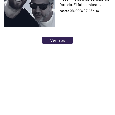
sabe
Rosario. El fallecimiento
ocurrió la noche del viernes y
agosto 08, 2026 07:45 a. m.
fue reportado este sábado.
Ver más