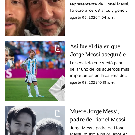
representante de Lionel Messi,
Messi, padre de Lionel
falleció a los 68 años y generó
reacciones de organismos y
agosto 08, 2026 11:04 a. m.
clubes como la CONMEBOL y
Newell’s Old Boys, que
expresaron sus condolencias a
la familia del astro argentino.
Así fue el día en que
Jorge Messi aseguró el
futuro de Lionel con
La servilleta que sirvió para
sellar uno de los acuerdos más
una servilleta
importantes en la carrera de
Lionel Messi terminó
agosto 08, 2026 10:18 a. m.
convirtiéndose en una pieza
histórica.
Muere Jorge Messi,
padre de Lionel Messi,
a los 68 años; esto se
Jorge Messi, padre de Lionel
Messi, murió a los 68 años en