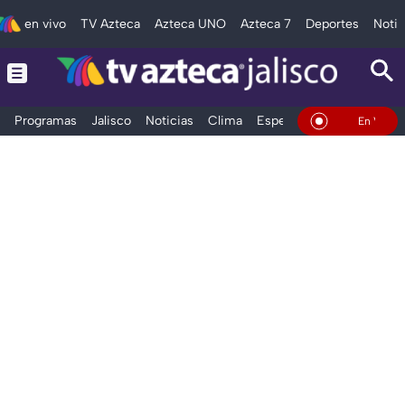
en vivo
TV Azteca
Azteca UNO
Azteca 7
Deportes
Notic
Programas
Jalisco
Noticias
Clima
Espectáculos
Deportes
En Vivo