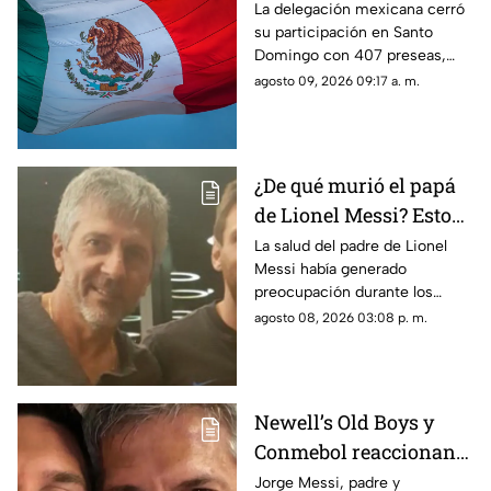
Centroamericanos 2026
La delegación mexicana cerró
su participación en Santo
con récord de medallas
Domingo con 407 preseas,
mientras Jalisco aportó 110
agosto 09, 2026 09:17 a. m.
medallas y se consolidó como
una de las entidades
protagonistas.
¿De qué murió el papá
de Lionel Messi? Esto
se sabe sobre su
La salud del padre de Lionel
Messi había generado
fallecimiento
preocupación durante los
últimos meses, especialmente
agosto 08, 2026 03:08 p. m.
por el agravamiento de su
condición poco antes del
Mundial 2026.
Newell’s Old Boys y
Conmebol reaccionan
ante la muerte de Jorge
Jorge Messi, padre y