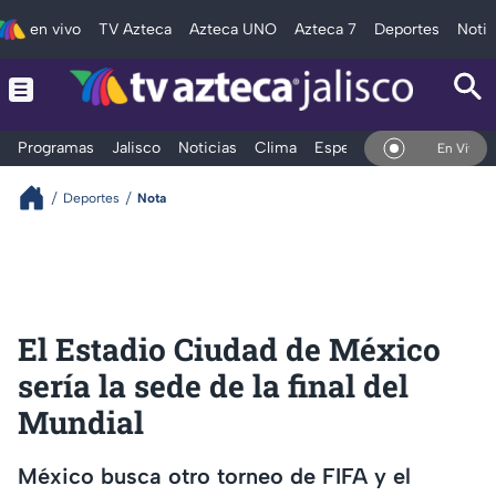
en vivo
TV Azteca
Azteca UNO
Azteca 7
Deportes
Notic
Programas
Jalisco
Noticias
Clima
Espectáculos
Deportes
En Vivo
Deportes
Nota
El Estadio Ciudad de México
sería la sede de la final del
Mundial
México busca otro torneo de FIFA y el