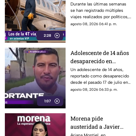
sin ninguna
Durante las últimas semanas
se han registrado múltiples
preocupación
viajes realizados por políticos,
sin que hasta el momento
agosto 08, 2026 06:41 p. m.
exista información clara sobre
2:28
los motivos de estos
desplazamientos ni una
explicación detallada sobre el
Adolescente de 14 años
elevado gasto que han
desaparecido en
generado.
Tlaquepaque es
Un adolescente de 14 años,
reportado como desaparecido
trasladado a Jalisco
desde el pasado 17 de julio en
tras ser localizado en
Tlaquepaque, fue localizado
agosto 08, 2026 06:33 p. m.
Michoacán
con vida en Michoacán y ya es
1:07
trasladado de regreso a Jalisco
para reunirse con su familia.
Morena pide
austeridad a Javier
May, pero el ejemplo
Ariana Montiel, en