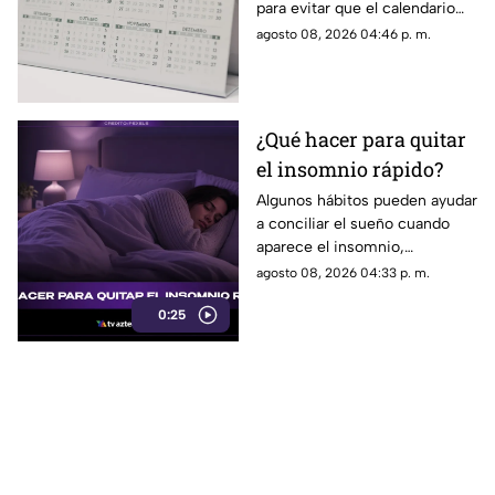
para evitar que el calendario
pierda sincronía con las
agosto 08, 2026 04:46 p. m.
estaciones del año.
¿Qué hacer para quitar
el insomnio rápido?
Algunos hábitos pueden ayudar
a conciliar el sueño cuando
aparece el insomnio,
especialmente reducir la
agosto 08, 2026 04:33 p. m.
exposición a pantallas,
0:25
mantener un ambiente
tranquilo y evitar estimulantes
antes de acostarse.