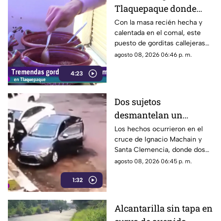
Tlaquepaque donde
una nunca es suficiente
Con la masa recién hecha y
calentada en el comal, este
puesto de gorditas callejeras
en Tlaquepaque promete
agosto 08, 2026 06:46 p. m.
conquistar el antojo.
4:23
Dos sujetos
desmantelan un
vehículo a plena luz del
Los hechos ocurrieron en el
cruce de Ignacio Machain y
día en Guadalajara
Santa Clemencia, donde dos
sujetos fueron captados
agosto 08, 2026 06:45 p. m.
retirando múltiples autopartes
1:32
de la carrocería de un vehículo.
Alcantarilla sin tapa en