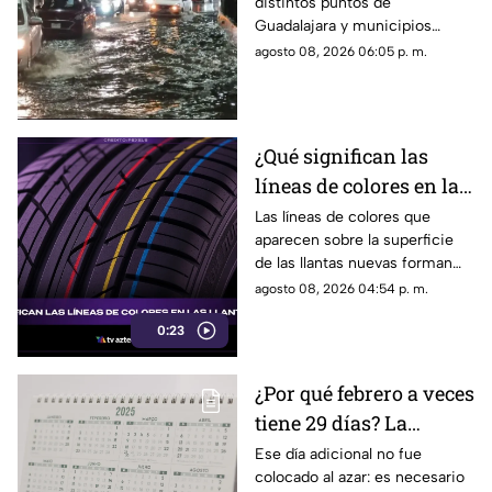
distintos puntos de
fuertes vientos y
Guadalajara y municipios
amenaza de granizo
cercanos, con fuertes vientos,
agosto 08, 2026 06:05 p. m.
posibles granizadas y
afectaciones a la visibilidad.
¿Qué significan las
líneas de colores en las
llantas nuevas?
Las líneas de colores que
aparecen sobre la superficie
de las llantas nuevas forman
parte del proceso de
agosto 08, 2026 04:54 p. m.
fabricación y control, por lo
0:23
que no indican desgaste ni
representan una señal de
peligro.
¿Por qué febrero a veces
tiene 29 días? La
curiosa razón detrás de
Ese día adicional no fue
colocado al azar: es necesario
los años bisiestos