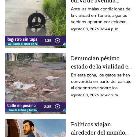
curva de avenida
Patria
Ante las malas condiciones de
la vialidad en Tonalá, algunos
vecinos optaron por colocar
una llanta como señalamiento
agosto 08, 2026 06:44 p. m.
improvisado para alertar a los
1:35
conductores sobre los hoyos y
evitar posibles accidentes al
transitar por la zona.
Denuncian pésimo
estado de la vialidad en
Privada Pedrera y
En esta zona, los gatos se han
convertido en parte del paisaje
Barrancones
al encontrarse sobre los
techos y las puertas de las
agosto 08, 2026 06:42 p. m.
viviendas, mientras que la
2:35
vialidad muestra un evidente
deterioro.
Políticos viajan
alrededor del mundo