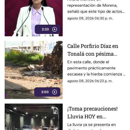
representación de Morena,
parece faltar en casa
señaló que este tipo de actos y
el gasto de recursos
agosto 08, 2026 06:30 p. m.
económicos no corresponden
2:33
a la conducta que debería
mantener un representante
bajo los principios de
Calle Porfirio Díaz en
austeridad establecidos por el
Tonalá con pésima
partido.
vialidad y basura por
En esta calle, donde el
pavimento prácticamente
todas partes
escasea y la hierba comienza a
ganar terreno, los vecinos
agosto 08, 2026 06:23 p. m.
aseguran que han presentado
3:00
varias quejas ante las
autoridades, pero hasta el
momento no han visto
¡Toma precauciones!
resultados.
Lluvia HOY en
Guadalajara deja
La lluvia ya se presenta en