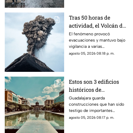
Tras 50 horas de
actividad, el Volcán de
Fuego se calma, pero la
El fenómeno provocó
evacuaciones y mantuvo bajo
alerta continúa
vigilancia a varias
comunidades por el riesgo de
agosto 05, 2026 08:18 p. m.
ceniza y lahares.
Estos son 3 edificios
históricos de
Guadalajara que tienes
Guadalajara guarda
construcciones que han sido
que conocer al menos
testigo de importantes
una vez
momentos de la historia de la
agosto 05, 2026 08:17 p. m.
ciudad y que todavía hoy
forman parte de su identidad.