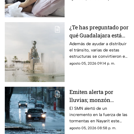
terminar el descanso.
¿Te has preguntado por
qué Guadalajara está
llena de glorietas? Esta
Además de ayudar a distribuir
el tránsito, varias de estas
es la razón
estructuras se convirtieron en
símbolos de la ciudad y puntos
agosto 05, 2026 09:14 p. m.
de encuentro para los tapatíos.
Emiten alerta por
lluvias; monzón
mexicano intensificará
El SMN alertó de un
incremento en la fuerza de las
las tormentas en
tormentas en Nayarit este
Nayarit
jueves 6 de agosto
agosto 05, 2026 08:58 p. m.