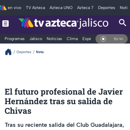
en vivo
TV Azteca
Azteca UNO
Azteca 7
Deportes
Notic
Programas
Jalisco
Noticias
Clima
Espectáculos
Deportes
En Vivo
Deportes
Nota
El futuro profesional de Javier
Hernández tras su salida de
Chivas
Tras su reciente salida del Club Guadalajara,