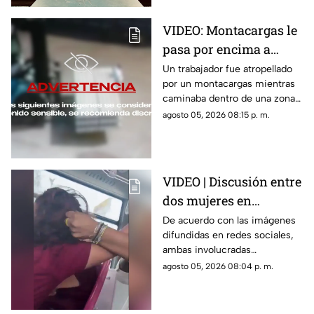
VIDEO: Montacargas le
pasa por encima a
trabajador dentro de
Un trabajador fue atropellado
por un montacargas mientras
una bodega
caminaba dentro de una zona
de trabajo; cámaras de
agosto 05, 2026 08:15 p. m.
seguridad captaron el
momento.
VIDEO | Discusión entre
dos mujeres en
transporte público
De acuerdo con las imágenes
difundidas en redes sociales,
termina en jalones de
ambas involucradas
cabello
comenzaron a intercambiar
agosto 05, 2026 08:04 p. m.
reclamos mientras viajaban en
el transporte público.