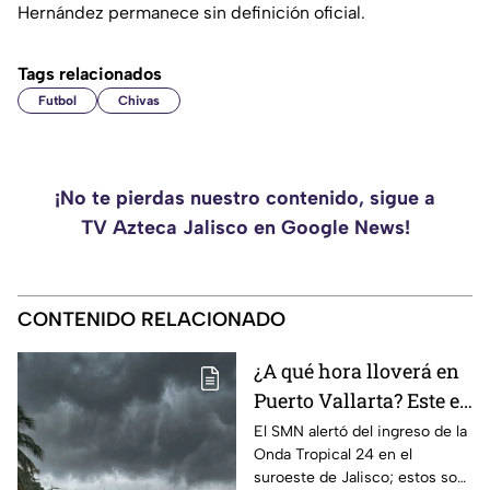
Hernández permanece sin definición oficial.
Tags relacionados
Futbol
Chivas
¡No te pierdas nuestro contenido, sigue a
TV Azteca Jalisco en Google News!
CONTENIDO RELACIONADO
¿A qué hora lloverá en
Puerto Vallarta? Este es
el pronóstico del clima
El SMN alertó del ingreso de la
Onda Tropical 24 en el
para este 6 de agosto
suroeste de Jalisco; estos son