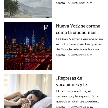
los cambios en el clima
agosto 05, 2026 10:04 p. m.
Nueva York se corona
como la ciudad más
romántica de Estados
La Gran Manzana encabezó un
estudio basado en búsquedas
Unidos
de Google relacionadas con
citas, restaurantes, propuestas
agosto 05, 2026 09:56 p. m.
de matrimonio y experiencias
para parejas.
¿Regresas de
vacaciones y te
enfermas? Estas son
El cambio de rutina, el
cansancio y la exposición a
las razones
nuevos ambientes pueden
afectar al organismo justo al
agosto 05, 2026 09:24 p. m.