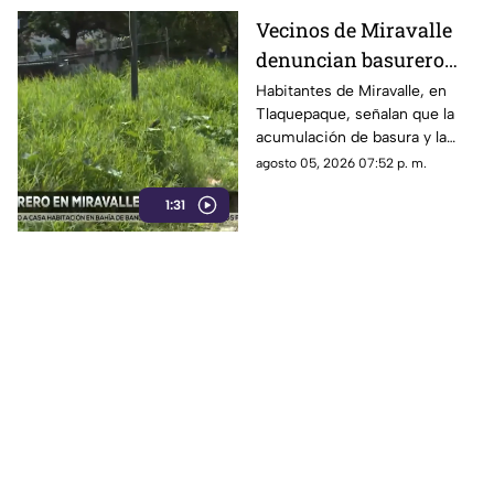
Vecinos de Miravalle
denuncian basurero
clandestino y falta de
Habitantes de Miravalle, en
Tlaquepaque, señalan que la
seguridad vial en la
acumulación de basura y la
colonia
falta de infraestructura vial
agosto 05, 2026 07:52 p. m.
persisten pese a los reportes
1:31
realizados