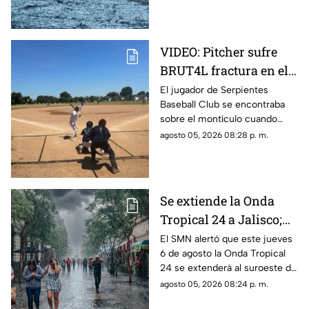
VIDEO: Pitcher sufre
BRUT4L fractura en el
brazo mientras lanzaba
El jugador de Serpientes
Baseball Club se encontraba
sobre el montículo cuando
inició el movimiento para
agosto 05, 2026 08:28 p. m.
lanzar la pelota; sin embargo,
segundos después ocurrió algo
inesperado.
Se extiende la Onda
Tropical 24 a Jalisco;
¿cómo modificará el
El SMN alertó que este jueves
6 de agosto la Onda Tropical
clima de Guadalajara?
24 se extenderá al suroeste de
Jalisco; así modificará el clima
agosto 05, 2026 08:24 p. m.
de Guadalajara