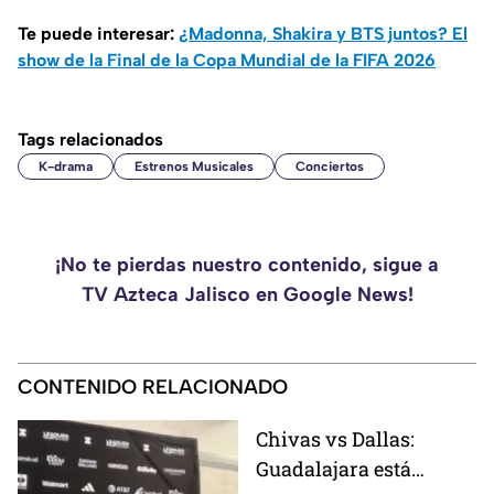
Te puede interesar:
¿Madonna, Shakira y BTS juntos? El
show de la Final de la Copa Mundial de la FIFA 2026
Tags relacionados
K-drama
Estrenos Musicales
Conciertos
¡No te pierdas nuestro contenido, sigue a
TV Azteca Jalisco en Google News!
CONTENIDO RELACIONADO
Chivas vs Dallas:
Guadalajara está