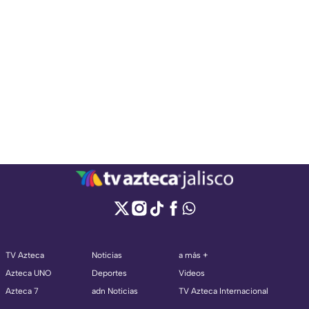
TV Azteca
Noticias
a más +
Azteca UNO
Deportes
Videos
Azteca 7
adn Noticias
TV Azteca Internacional