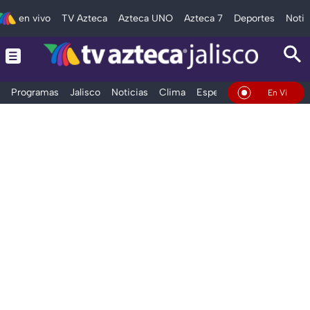
en vivo
TV Azteca
Azteca UNO
Azteca 7
Deportes
Notic
Programas
Jalisco
Noticias
Clima
Espectáculos
Deportes
En Vivo