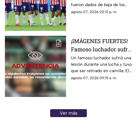
fueron dados de baja de los
registros de la Liga MX y ya no
agosto 07, 2026 02:12 p. m.
podrán estar en el banquillo de
Chivas.
¡IMÁGENES FUERTES!
Famoso luchador sufre
TERRIBLE LESIÓN en el
Un famoso luchador sufrió una
lesión durante una lucha y tuvo
ring; tuvieron que
que ser retirado en camilla. El
retirarlo en camilla
momento quedó grabado y
agosto 07, 2026 09:15 a. m.
circuló en redes sociales.
Ver más