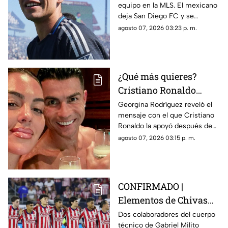
equipo en la MLS. El mexicano
de los grandes de la
deja San Diego FC y se
MLS
incorpora oficialmente al LA
agosto 07, 2026 03:23 p. m.
Galaxy para la recta final de
2026.
¿Qué más quieres?
Cristiano Ronaldo
lanza contundente
Georgina Rodríguez reveló el
mensaje con el que Cristiano
mensaje tras críticas a
Ronaldo la apoyó después de
Georgina Rodríguez
recibir críticas por su cuerpo
agosto 07, 2026 03:15 p. m.
durante sus vacaciones.
CONFIRMADO |
Elementos de Chivas
pierden sus registros
Dos colaboradores del cuerpo
técnico de Gabriel Milito
en Liga MX