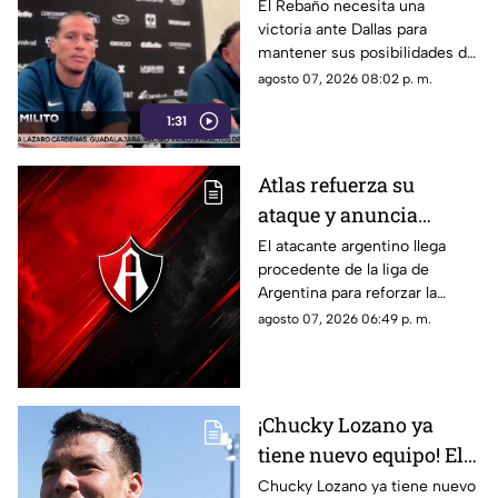
obligado a ganar para
El Rebaño necesita una
victoria ante Dallas para
seguir vivo en la
mantener sus posibilidades de
Leagues Cup
avanzar; José Castillo será baja
agosto 07, 2026 08:02 p. m.
por lesión y tampoco jugará
1:31
contra Seattle.
Atlas refuerza su
ataque y anuncia
nuevo fichaje argentino
El atacante argentino llega
procedente de la liga de
Argentina para reforzar la
ofensiva rojinegra y
agosto 07, 2026 06:49 p. m.
convertirse en una de las
nuevas apuestas del equipo
dirigido por Hernán Crespo.
¡Chucky Lozano ya
tiene nuevo equipo! El
mexicano llega a uno
Chucky Lozano ya tiene nuevo