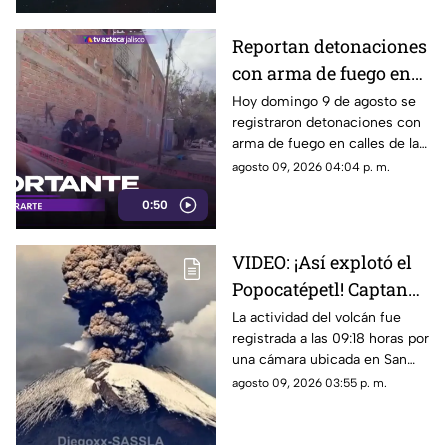
observarlo.
Reportan detonaciones
con arma de fuego en
Tlaquepaque; hay un
Hoy domingo 9 de agosto se
registraron detonaciones con
hombre muerto
arma de fuego en calles de la
colonia El Campesino en
agosto 09, 2026 04:04 p. m.
Tlaquepaque. Esto es lo que se
0:50
sabe.
VIDEO: ¡Así explotó el
Popocatépetl! Captan
impresionante
La actividad del volcán fue
registrada a las 09:18 horas por
momento desde Puebla
una cámara ubicada en San
Pedro Benito Juárez.
agosto 09, 2026 03:55 p. m.