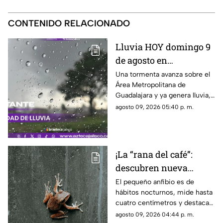
CONTENIDO RELACIONADO
Lluvia HOY domingo 9
de agosto en
Guadalajara: ¿Dónde
Una tormenta avanza sobre el
Área Metropolitana de
está lloviendo y qué
Guadalajara y ya genera lluvia,
zonas tienen alerta?
actividad eléctrica y rachas de
agosto 09, 2026 05:40 p. m.
viento en distintas zonas.
¡La “rana del café”:
descubren nueva
especie en Costa Rica
El pequeño anfibio es de
hábitos nocturnos, mide hasta
cuatro centímetros y destaca
por sus manchas verdes y su
agosto 09, 2026 04:44 p. m.