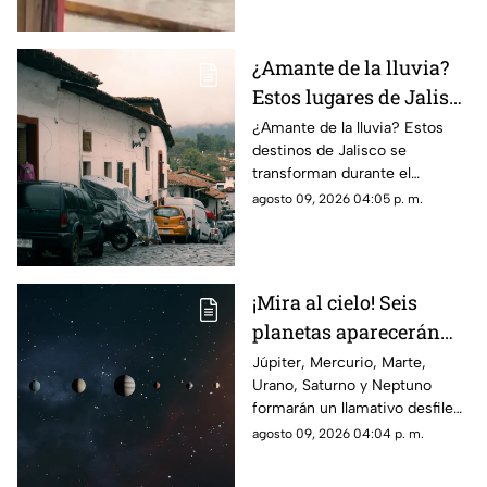
recuperar al reptil.
¿Amante de la lluvia?
Estos lugares de Jalisco
se disfrutan más
¿Amante de la lluvia? Estos
destinos de Jalisco se
durante el temporal
transforman durante el
temporal y ofrecen paisajes
agosto 09, 2026 04:05 p. m.
verdes, cascadas y un
ambiente perfecto para una
escapada.
¡Mira al cielo! Seis
planetas aparecerán
juntos el 12 de agosto
Júpiter, Mercurio, Marte,
Urano, Saturno y Neptuno
formarán un llamativo desfile
planetario durante las primeras
agosto 09, 2026 04:04 p. m.
horas del 12 de agosto. Esto
debes saber para intentar