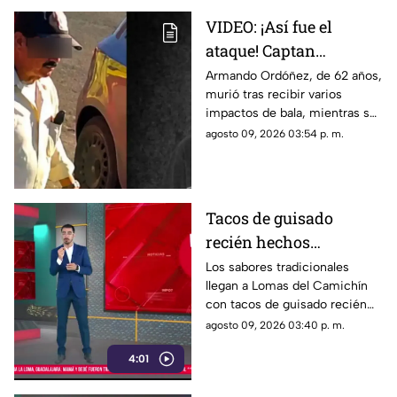
VIDEO: ¡Así fue el
ataque! Captan
agresión armada
Armando Ordóñez, de 62 años,
murió tras recibir varios
contra padre e hijo en
impactos de bala, mientras su
Chihuahua
hijo Isaac, de 34, permanece
agosto 09, 2026 03:54 p. m.
hospitalizado.
Tacos de guisado
recién hechos
conquistan a vecinos
Los sabores tradicionales
llegan a Lomas del Camichín
de Lomas del Camichín
con tacos de guisado recién
en Tonalá
preparados, una opción ideal
agosto 09, 2026 03:40 p. m.
para disfrutar este viernes en
4:01
Tonalá.