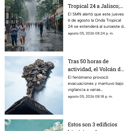
Tropical 24 a Jalisco;
¿cómo modificará el
El SMN alertó que este jueves
6 de agosto la Onda Tropical
clima de Guadalajara?
24 se extenderá al suroeste de
Jalisco; así modificará el clima
agosto 05, 2026 08:24 p. m.
de Guadalajara
Tras 50 horas de
actividad, el Volcán de
Fuego se calma, pero la
El fenómeno provocó
evacuaciones y mantuvo bajo
alerta continúa
vigilancia a varias
comunidades por el riesgo de
agosto 05, 2026 08:18 p. m.
ceniza y lahares.
Estos son 3 edificios