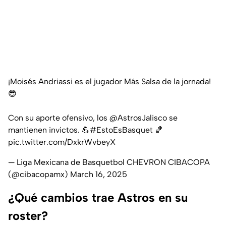
¡Moisés Andriassi es el jugador Más Salsa de la jornada!
😎
Con su aporte ofensivo, los
@AstrosJalisco
se
mantienen invictos. 💪
#EstoEsBasquet
🏀
pic.twitter.com/DxkrWvbeyX
— Liga Mexicana de Basquetbol CHEVRON CIBACOPA
(@cibacopamx)
March 16, 2025
¿Qué cambios trae Astros en su
roster?