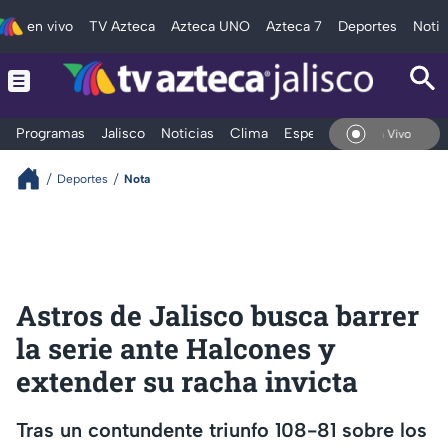
en vivo
TV Azteca
Azteca UNO
Azteca 7
Deportes
Notic
Programas
Jalisco
Noticias
Clima
Espectáculos
Deportes
En Vivo
Deportes
Nota
Astros de Jalisco busca barrer
la serie ante Halcones y
extender su racha invicta
Tras un contundente triunfo 108-81 sobre los