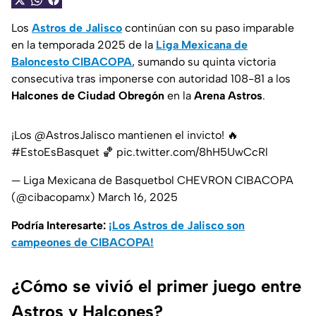
Los
Astros de Jalisco
continúan con su paso imparable
en la temporada 2025 de la
Liga Mexicana de
Baloncesto CIBACOPA
, sumando su quinta victoria
consecutiva tras imponerse con autoridad 108-81 a los
Halcones de Ciudad Obregón
en la
Arena Astros
.
¡Los
@AstrosJalisco
mantienen el invicto! 🔥
#EstoEsBasquet
🏀
pic.twitter.com/8hH5UwCcRl
— Liga Mexicana de Basquetbol CHEVRON CIBACOPA
(@cibacopamx)
March 16, 2025
Podría Interesarte:
¡Los Astros de Jalisco son
campeones de CIBACOPA!
¿Cómo se vivió el primer juego entre
Astros y Halcones?