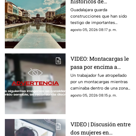
históricos de
Guadalajara que tienes
Guadalajara guarda
construcciones que han sido
que conocer al menos
testigo de importantes
una vez
momentos de la historia de la
agosto 05, 2026 08:17 p. m.
ciudad y que todavía hoy
forman parte de su identidad.
VIDEO: Montacargas le
pasa por encima a
trabajador dentro de
Un trabajador fue atropellado
por un montacargas mientras
una bodega
caminaba dentro de una zona
de trabajo; cámaras de
agosto 05, 2026 08:15 p. m.
seguridad captaron el
momento.
VIDEO | Discusión entre
dos mujeres en