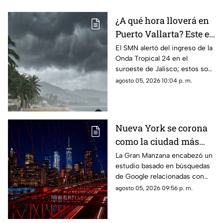
¿A qué hora lloverá en
Puerto Vallarta? Este es
el pronóstico del clima
El SMN alertó del ingreso de la
Onda Tropical 24 en el
para este 6 de agosto
suroeste de Jalisco; estos son
los cambios en el clima
agosto 05, 2026 10:04 p. m.
Nueva York se corona
como la ciudad más
romántica de Estados
La Gran Manzana encabezó un
estudio basado en búsquedas
Unidos
de Google relacionadas con
citas, restaurantes, propuestas
agosto 05, 2026 09:56 p. m.
de matrimonio y experiencias
para parejas.