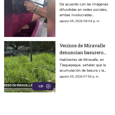
transporte público
De acuerdo con las imágenes
difundidas en redes sociales,
termina en jalones de
ambas involucradas
cabello
comenzaron a intercambiar
agosto 05, 2026 08:04 p. m.
reclamos mientras viajaban en
el transporte público.
Vecinos de Miravalle
denuncian basurero
clandestino y falta de
Habitantes de Miravalle, en
Tlaquepaque, señalan que la
seguridad vial en la
acumulación de basura y la
colonia
falta de infraestructura vial
agosto 05, 2026 07:52 p. m.
persisten pese a los reportes
1:31
realizados