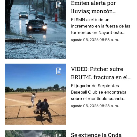
Emiten alerta por
lluvias; monzón
mexicano intensificará
El SMN alertó de un
incremento en la fuerza de las
las tormentas en
tormentas en Nayarit este
Nayarit
jueves 6 de agosto
agosto 05, 2026 08:58 p. m.
VIDEO: Pitcher sufre
BRUT4L fractura en el
brazo mientras lanzaba
El jugador de Serpientes
Baseball Club se encontraba
sobre el montículo cuando
inició el movimiento para
agosto 05, 2026 08:28 p. m.
lanzar la pelota; sin embargo,
segundos después ocurrió algo
inesperado.
Se extiende la Onda