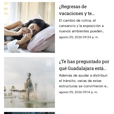
¿Regresas de
vacaciones y te
enfermas? Estas son
El cambio de rutina, el
cansancio y la exposición a
las razones
nuevos ambientes pueden
afectar al organismo justo al
agosto 05, 2026 09:24 p. m.
terminar el descanso.
¿Te has preguntado por
qué Guadalajara está
llena de glorietas? Esta
Además de ayudar a distribuir
el tránsito, varias de estas
es la razón
estructuras se convirtieron en
símbolos de la ciudad y puntos
agosto 05, 2026 09:14 p. m.
de encuentro para los tapatíos.