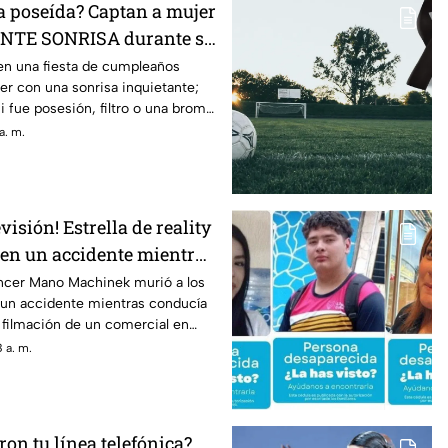
a poseída? Captan a mujer
NTE SONRISA durante su
pleaños
en una fiesta de cumpleaños
r con una sonrisa inquietante;
i fue posesión, filtro o una broma
a. m.
evisión! Estrella de reality
 en un accidente mientras
mercial
encer Mano Machinek murió a los
r un accidente mientras conducía
 filmación de un comercial en
 a. m.
on tu línea telefónica?