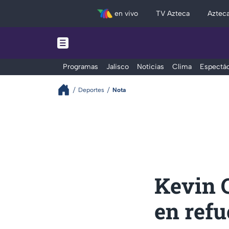
en vivo
TV Azteca
Aztec
Programas
Jalisco
Noticias
Clima
Espectác
Deportes
Nota
Kevin 
en refu