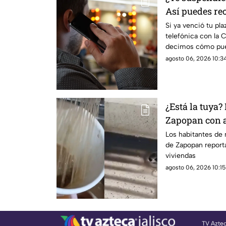
Así puedes rec
registro a tie
Si ya venció tu plaz
telefónica con la 
decimos cómo pued
trámite a tiempo.
agosto 06, 2026 10:34
¿Está la tuya?
Zapopan con a
pagar menos e
Los habitantes de
de Zapopan reporta
viviendas
agosto 06, 2026 10:15
TV Azte