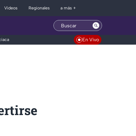
Regionales
Videos
a más +
En Vivo
ciaca
rtirse