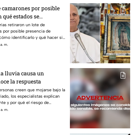
de camarones por posible
n qué estados se
ias retiraron un lote de
 por posible presencia de
cómo identificarlo y qué hacer si
a. m.
la lluvia causa un
oce la respuesta
sonas creen que mojarse bajo la
riado, los especialistas explican
te y por qué el riesgo de
.
 a. m.