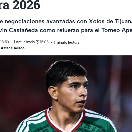
ra 2026
e negociaciones avanzadas con Xolos de Tijuan
evin Castañeda como refuerzo para el Torneo Ap
 18:53
| Actualizado 🕑 15:03
1 minuto lectura
Azteca Jalisco