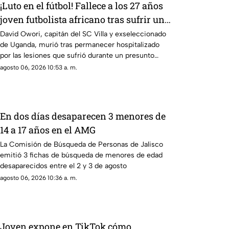
¡Luto en el fútbol! Fallece a los 27 años
joven futbolista africano tras sufrir un
presunto asalto
David Owori, capitán del SC Villa y exseleccionado
de Uganda, murió tras permanecer hospitalizado
por las lesiones que sufrió durante un presunto
intento de asalto cerca de su domicilio.
agosto 06, 2026 10:53 a. m.
En dos días desaparecen 3 menores de
14 a 17 años en el AMG
La Comisión de Búsqueda de Personas de Jalisco
emitió 3 fichas de búsqueda de menores de edad
desaparecidos entre el 2 y 3 de agosto
agosto 06, 2026 10:36 a. m.
Joven expone en TikTok cómo