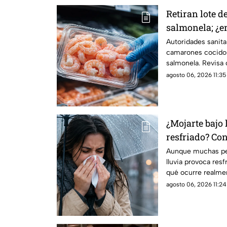
Retiran lote 
salmonela; ¿e
vendieron?
Autoridades sanitar
camarones cocidos
salmonela. Revisa 
lo compraste.
agosto 06, 2026 11:35 
¿Mojarte bajo 
resfriado? Con
Aunque muchas per
lluvia provoca resf
qué ocurre realmen
enfermarse es otra
agosto 06, 2026 11:24