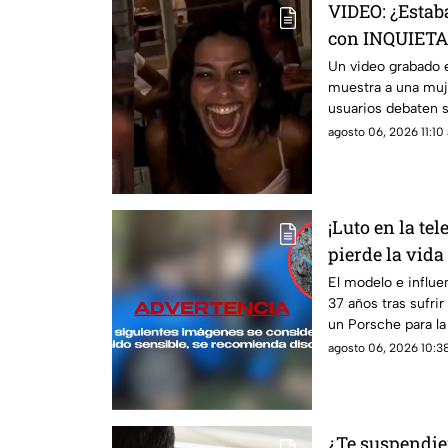
VIDEO: ¿Estab
con INQUIETA
fiesta de cum
Un video grabado 
muestra a una muje
usuarios debaten s
armada.
agosto 06, 2026 11:10 
¡Luto en la tel
pierde la vida
filmaba un co
El modelo e influ
37 años tras sufri
un Porsche para la
Italia.
agosto 06, 2026 10:38
¿Te suspendier