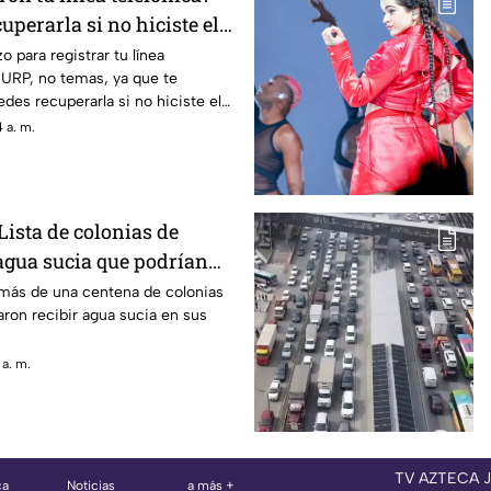
uperarla si no hiciste el
mpo
o para registrar tu línea
CURP, no temas, ya que te
es recuperarla si no hiciste el
 a. m.
 Lista de colonias de
gua sucia que podrían
n su recibo
 más de una centena de colonias
ron recibir agua sucia en sus
 a. m.
TV AZTECA 
ca
Noticias
a más +