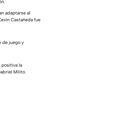
ón.
an adaptarse al
 Kevin Castañeda fue
n de juego y
positiva la
briel Milito.