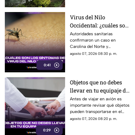
Virus del Nilo
Occidental: ¿cuáles son
los síntomas tras una
Autoridades sanitarias
confirmaron un caso en
picadura de mosquito?
Carolina del Norte y
detectaron el virus en
agosto 07, 2026 08:30 p. m.
mosquitos; conoce cómo se
0:41
transmite y cuáles son sus
síntomas.
Objetos que no debes
llevar en tu equipaje de
mano y podrían
Antes de viajar en avión es
importante revisar qué objetos
quitarte en el
pueden transportarse en el
aeropuerto
equipaje de mano, ya que
agosto 07, 2026 08:20 p. m.
algunos artículos están
0:29
restringidos y pueden ser