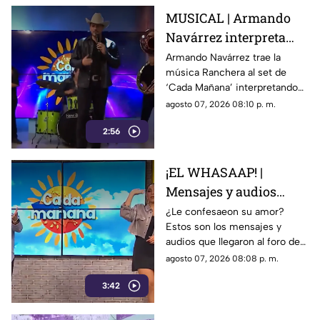
MUSICAL | Armando
Navárrez interpreta
'Corazón en modo
Armando Navárrez trae la
música Ranchera al set de
Avión' EN VIVO
‘Cada Mañana’ interpretando
su canción ‘Corazón en modo
agosto 07, 2026 08:10 p. m.
Avión’.
2:56
¡EL WHASAAP! |
Mensajes y audios
llegaron al foro de
¿Le confesaeon su amor?
Estos son los mensajes y
'Cada mañana'; parte 1
audios que llegaron al foro de
‘Cada mañana’ estuvieron
agosto 07, 2026 08:08 p. m.
llenos de risas y sorpresas.
3:42