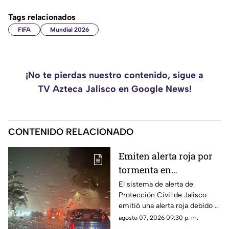
Tags relacionados
FIFA
Mundial 2026
¡No te pierdas nuestro contenido, sigue a
TV Azteca Jalisco en Google News!
CONTENIDO RELACIONADO
Emiten alerta roja por
tormenta en
Guadalajara; advierten
El sistema de alerta de
Protección Civil de Jalisco
de caída de árboles e
emitió una alerta roja debido a
inundaciones
la fuerte tormenta que se
agosto 07, 2026 09:30 p. m.
registra esta noche en el AMG