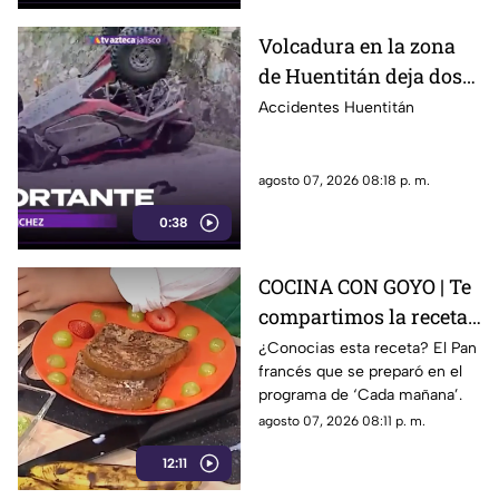
retirados durante los filtros de
seguridad.
Volcadura en la zona
de Huentitán deja dos
personas heridas
Accidentes Huentitán
agosto 07, 2026 08:18 p. m.
0:38
COCINA CON GOYO | Te
compartimos la receta
de un delicioso pan
¿Conocias esta receta? El Pan
francés que se preparó en el
francés
programa de ‘Cada mañana’.
agosto 07, 2026 08:11 p. m.
12:11