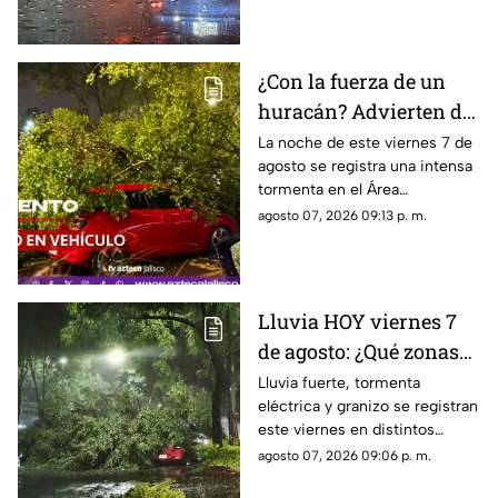
¿Con la fuerza de un
huracán? Advierten de
FUERTES RACHAS DE
La noche de este viernes 7 de
agosto se registra una intensa
VIENTO superiores a
tormenta en el Área
los 60 km/h durante
Metropolitana de Guadalajara,
agosto 07, 2026 09:13 p. m.
lluvia en Guadalajara
con fuertes rachas de viento
Lluvia HOY viernes 7
de agosto: ¿Qué zonas
de Guadalajara están
Lluvia fuerte, tormenta
eléctrica y granizo se registran
afectadas?
este viernes en distintos
puntos de Guadalajara y
agosto 07, 2026 09:06 p. m.
Zapopan.