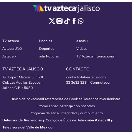
TV Azteca
Noticias
a más +
Azteca UNO
Deportes
Videos
Azteca 7
adn Noticias
TV Azteca Internacional
TV AZTECA JALISCO
CONTACTO
Av. López Mateos Sur 5001
contacto@tvazteca.com
Col. Las Águilas Zapopan
33 3632 3231 | Conmutador
Jalisco C.P. 45080
Aviso de privacidad
Preferencias de Cookies
Derechos
Inversionistas
Promo Espacio
Trabaja con nosotros
Programa de ética, integridad y cumplimiento
Defensor de Audiencias y Código de Ética de Televisión Azteca III y
Televisora del Valle de México