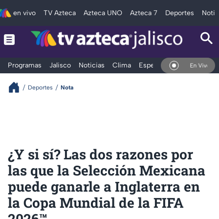
en vivo
TV Azteca
Azteca UNO
Azteca 7
Deportes
Notic
Programas
Jalisco
Noticias
Clima
Espectáculos
Deportes
En Vivo
Deportes
Nota
¿Y si sí? Las dos razones por
las que la Selección Mexicana
puede ganarle a Inglaterra en
la Copa Mundial de la FIFA
2026™