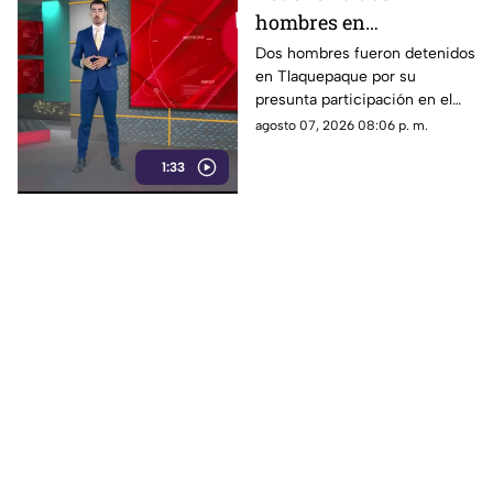
hombres en
Tlaquepaque por
Dos hombres fueron detenidos
en Tlaquepaque por su
presunto abuso y
presunta participación en el
maltrato animal contra
abuso y maltrato de una
agosto 07, 2026 08:06 p. m.
una perrita
perrita. La investigación
1:33
continúa para determinar su
responsabilidad.