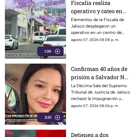
Fiscalía realiza
operativo y cateo en
anexo de la colonia
Elementos de la Fiscalía de
Jalisco desplegaron un
Olímpica en
operativo en un centro de
Guadalajara
rehabilitación de la colonia
agosto 07, 2026 08:08 p. m.
Olímpica; familiares
1:30
comenzaron a llegar al lugar.
Confirman 40 años de
prisión a Salvador N
por el feminicidio de
La Décima Sala del Supremo
Tribunal de Justicia de Jalisco
Isis Urteaga
rechazó la impugnación y
confirmó la sentencia contra
agosto 07, 2026 08:06 p. m.
Salvador N por el feminicidio
2:01
de Isis, ocurrido en 2020.
Detienen a dos