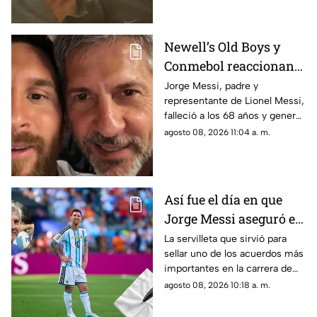
condición poco antes del
Mundial 2026.
Newell’s Old Boys y
Conmebol reaccionan
ante la muerte de Jorge
Jorge Messi, padre y
representante de Lionel Messi,
Messi, padre de Lionel
falleció a los 68 años y generó
reacciones de organismos y
agosto 08, 2026 11:04 a. m.
clubes como la CONMEBOL y
Newell’s Old Boys, que
expresaron sus condolencias a
la familia del astro argentino.
Así fue el día en que
Jorge Messi aseguró el
futuro de Lionel con
La servilleta que sirvió para
sellar uno de los acuerdos más
una servilleta
importantes en la carrera de
Lionel Messi terminó
agosto 08, 2026 10:18 a. m.
convirtiéndose en una pieza
histórica.