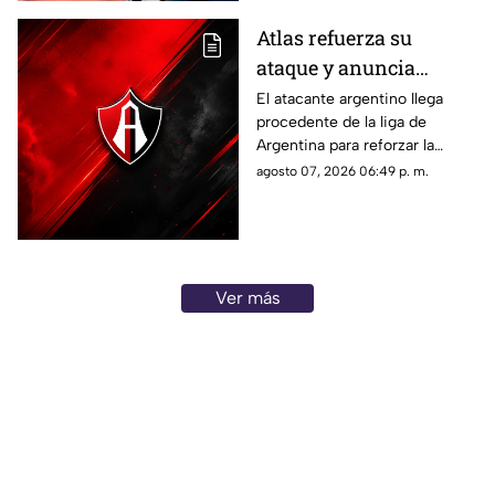
Atlas refuerza su
ataque y anuncia
nuevo fichaje argentino
El atacante argentino llega
procedente de la liga de
Argentina para reforzar la
ofensiva rojinegra y
agosto 07, 2026 06:49 p. m.
convertirse en una de las
nuevas apuestas del equipo
dirigido por Hernán Crespo.
Ver más