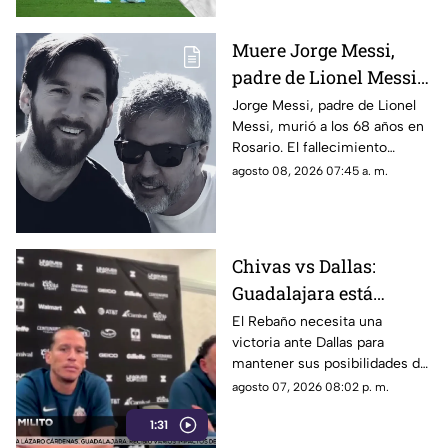
Muere Jorge Messi,
padre de Lionel Messi,
a los 68 años; esto se
Jorge Messi, padre de Lionel
Messi, murió a los 68 años en
sabe
Rosario. El fallecimiento
ocurrió la noche del viernes y
agosto 08, 2026 07:45 a. m.
fue reportado este sábado.
Chivas vs Dallas:
Guadalajara está
obligado a ganar para
El Rebaño necesita una
victoria ante Dallas para
seguir vivo en la
mantener sus posibilidades de
Leagues Cup
avanzar; José Castillo será baja
agosto 07, 2026 08:02 p. m.
por lesión y tampoco jugará
1:31
contra Seattle.