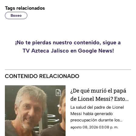
Tags relacionados
Boxeo
¡No te pierdas nuestro contenido, sigue a
TV Azteca Jalisco en Google News!
CONTENIDO RELACIONADO
¿De qué murió el papá
de Lionel Messi? Esto
se sabe sobre su
La salud del padre de Lionel
Messi había generado
fallecimiento
preocupación durante los
últimos meses, especialmente
agosto 08, 2026 03:08 p. m.
por el agravamiento de su