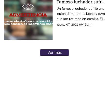
Famoso luchador sufre
TERRIBLE LESIÓN en el
Un famoso luchador sufrió una
lesión durante una lucha y tuvo
ring; tuvieron que
que ser retirado en camilla. El
retirarlo en camilla
momento quedó grabado y
agosto 07, 2026 09:15 a. m.
circuló en redes sociales.
Ver más