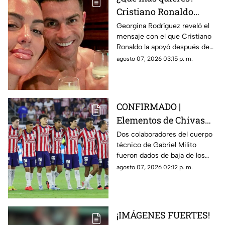
Cristiano Ronaldo
lanza contundente
Georgina Rodríguez reveló el
mensaje con el que Cristiano
mensaje tras críticas a
Ronaldo la apoyó después de
Georgina Rodríguez
recibir críticas por su cuerpo
agosto 07, 2026 03:15 p. m.
durante sus vacaciones.
CONFIRMADO |
Elementos de Chivas
pierden sus registros
Dos colaboradores del cuerpo
técnico de Gabriel Milito
en Liga MX
fueron dados de baja de los
registros de la Liga MX y ya no
agosto 07, 2026 02:12 p. m.
podrán estar en el banquillo de
Chivas.
¡IMÁGENES FUERTES!