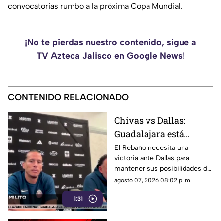
convocatorias rumbo a la próxima Copa Mundial.
¡No te pierdas nuestro contenido, sigue a
TV Azteca Jalisco en Google News!
CONTENIDO RELACIONADO
Chivas vs Dallas:
Guadalajara está
obligado a ganar para
El Rebaño necesita una
victoria ante Dallas para
seguir vivo en la
mantener sus posibilidades de
Leagues Cup
avanzar; José Castillo será baja
agosto 07, 2026 08:02 p. m.
por lesión y tampoco jugará
1:31
contra Seattle.