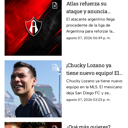
Atlas refuerza su
ataque y anuncia
nuevo fichaje argentino
El atacante argentino llega
procedente de la liga de
Argentina para reforzar la
ofensiva rojinegra y
agosto 07, 2026 06:49 p. m.
convertirse en una de las
nuevas apuestas del equipo
dirigido por Hernán Crespo.
¡Chucky Lozano ya
tiene nuevo equipo! El
mexicano llega a uno
Chucky Lozano ya tiene nuevo
equipo en la MLS. El mexicano
de los grandes de la
deja San Diego FC y se
MLS
incorpora oficialmente al LA
agosto 07, 2026 03:23 p. m.
Galaxy para la recta final de
2026.
¿Qué más quieres?