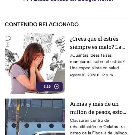
CONTENIDO RELACIONADO
¿Crees que el estrés
siempre es malo? La
psicóloga Andrea
¿Cuántas ideas falsas
manejamos sobre el estrés?
Grajeda desmiente los
Una especialista en salud
mitos más comunes
mental desmonta los
agosto 10, 2026 01:12 p. m.
prejuicios que entorpecen tu
8:26
bienestar.
Armas y más de un
millón de pesos, esto
fue lo que encontraron
Clausuran centro de
rehabilitación en Oblatos tras
dentro de un anexo en
cateo de la Fiscalía de Jalisco;