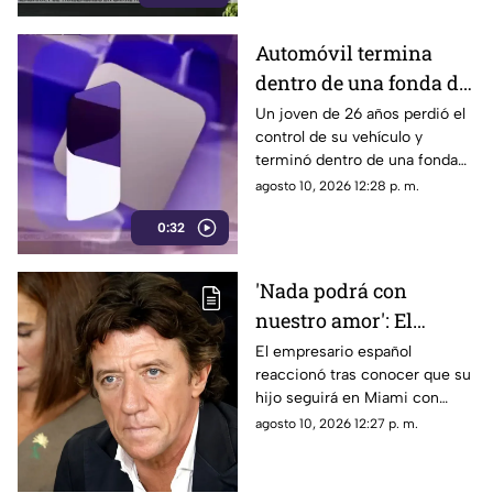
Automóvil termina
dentro de una fonda de
chilaquiles en Zapopan
Un joven de 26 años perdió el
control de su vehículo y
terminó dentro de una fonda
en Zapopan; no se reportaron
agosto 10, 2026 12:28 p. m.
personas lesionadas
0:32
'Nada podrá con
nuestro amor': El
desgarrador mensaje
El empresario español
reaccionó tras conocer que su
de Colate tras perder la
hijo seguirá en Miami con
custodia de su hijo con
Paulina Rubio. El entorno
agosto 10, 2026 12:27 p. m.
Paulina Rubio
cercano evalúa los siguientes
pasos legales.