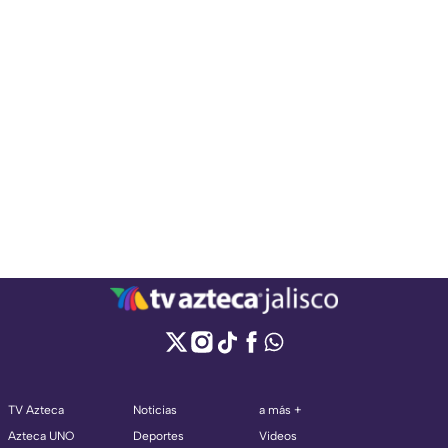
TV Azteca
Noticias
a más +
Azteca UNO
Deportes
Videos