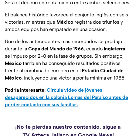
Será el décimo enfrentamiento entre ambas selecciones.
El balance histórico favorece al conjunto inglés con seis
victorias, mientras que
México
registra dos triunfos y
ambos equipos han empatado en una ocasión.
Uno de los antecedentes más recordados se produjo
durante la
Copa del Mundo de 1966
, cuando
Inglaterra
se impuso por 2-0 en la fase de grupos. Sin embargo,
México
también ha conseguido resultados positivos
frente al combinado europeo en el
Estadio Ciudad de
México
, incluyendo una victoria por la mínima en 1985.
Podría Interesarte:
Circula video de jóvenes
desaparecidos en la colonia Lomas del Paraíso antes de
perder contacto con sus familias
¡No te pierdas nuestro contenido, sigue a
TV Azteca Jalisco en Google News!