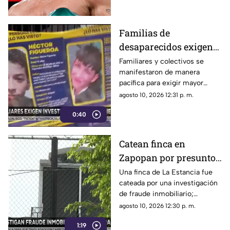
su retiro.
Familias de
desaparecidos exigen
agilizar
Familiares y colectivos se
manifestaron de manera
investigaciones en
pacífica para exigir mayor
Jalisco
rapidez en las investigaciones
agosto 10, 2026 12:31 p. m.
de personas desaparecidas
0:40
Catean finca en
Zapopan por presunto
fraude inmobiliario;
Una finca de La Estancia fue
cateada por una investigación
tenían sellos de 5
de fraude inmobiliario;
Notarías
aseguraron sellos notariales,
agosto 10, 2026 12:30 p. m.
documentos, dinero y un arma
1:19