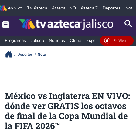
en vivo
TV Azteca
Azteca UNO
Azteca 7
Deportes
Notic
Programas
Jalisco
Noticias
Clima
Espectáculos
Deportes
En Vivo
Deportes
Nota
México vs Inglaterra EN VIVO:
dónde ver GRATIS los octavos
de final de la Copa Mundial de
la FIFA 2026™️