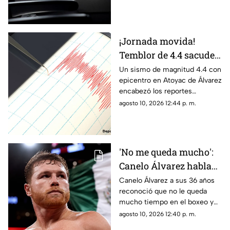
¡Jornada movida!
Temblor de 4.4 sacude a
Guerrero y la actividad
Un sismo de magnitud 4.4 con
epicentro en Atoyac de Álvarez
sísmica alcanza al
encabezó los reportes
Pacífico
sísmicos de hoy. Oaxaca,
agosto 10, 2026 12:44 p. m.
Chiapas, Colima y Jalisco
también registraron sismos.
'No me queda mucho':
Canelo Álvarez habla
sobre el final de su
Canelo Álvarez a sus 36 años
reconoció que no le queda
carrera
mucho tiempo en el boxeo y
explicó qué factores
agosto 10, 2026 12:40 p. m.
determinarán el momento de