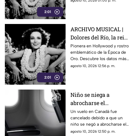
agosto 10, 2026 01:00 p. m.
convirtió en musa de los
2:01
pintores más importantes de
México.
ARCHIVO MUSICAL |
Dolores del Río, la reina
de la Época de Oro
Pionera en Hollywood y rostro
emblemático de la Época de
Oro. Descubre los datos más
deslumbrantes sobre la vida y
agosto 10, 2026 12:56 p. m.
legado de Dolores del Río
2:01
Niño se niega a
abrocharse el
cinturón… y cancelan
Un vuelo en Canadá fue
cancelado debido a que un
vuelo
niño se negó a abrocharse el
cinturón de seguridad
agosto 10, 2026 12:50 p. m.