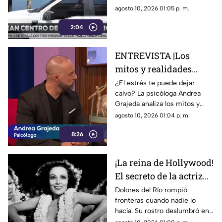
Oblatos
esto fue todo lo que
agosto 10, 2026 01:05 p. m.
encontraron en el sitio
2:04
ENTREVISTA |Los
mitos y realidades
sobre el estrés
¿El estrés te puede dejar
calvo? La psicóloga Andrea
Grajeda analiza los mitos y
realidades sobre la salud
agosto 10, 2026 01:04 p. m.
mental y el manejo de la
8:26
tensión diaria.
¡La reina de Hollywood!
El secreto de la actriz
mexicana que enamoró
Dolores del Río rompió
fronteras cuando nadie lo
a Diego Rivera y
hacía. Su rostro deslumbró en
conquistó EE. UU.
la pantalla grande y se