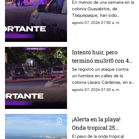
es el segundo caso en
En menos de una semana en la
colonia Guayabitos, de
menos de una semana
Tlaquepaque, han sido
asesinados dos hombres
agosto 07, 2026 07:50 a. m.
Intentó huir, pero
terminó mu3rt0 con 4
b4l4z05 en Lázaro
Se registró un ataque contra
un hombre en calles de la
Cárdenas
colonia Lázaro Cárdenas, en el
municipio de Guadalajara
agosto 07, 2026 07:30 a. m.
¡Alerta en la playa!
Onda tropical 25
desatará lluvias
El paso de la onda tropical