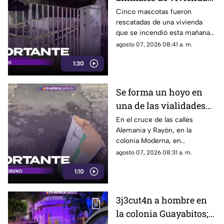
en llamas en
Cinco mascotas fueron
rescatadas de una vivienda
Guadalajara
que se incendió esta mañana
en la colonia Arcos Vallarta,
agosto 07, 2026 08:41 a. m.
Guadalajara
1:30
Se forma un hoyo en
una de las vialidades
más transitadas de la
En el cruce de las calles
Alemania y Rayón, en la
colonia Moderna
colonia Moderna, en
Guadalajara, se abrió un
agosto 07, 2026 08:31 a. m.
socavón
1:10
3j3cut4n a hombre en
la colonia Guayabitos;