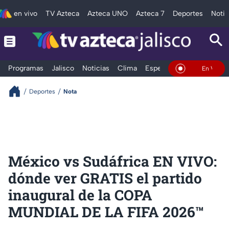
en vivo
TV Azteca
Azteca UNO
Azteca 7
Deportes
Notic
Programas
Jalisco
Noticias
Clima
Espectáculos
Deportes
En Vivo
Deportes
Nota
México vs Sudáfrica EN VIVO:
dónde ver GRATIS el partido
inaugural de la COPA
MUNDIAL DE LA FIFA 2026™️