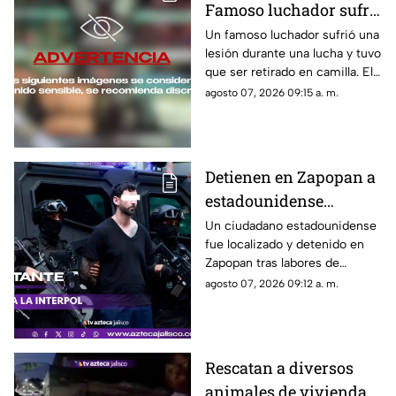
Famoso luchador sufre
TERRIBLE LESIÓN en el
Un famoso luchador sufrió una
lesión durante una lucha y tuvo
ring; tuvieron que
que ser retirado en camilla. El
retirarlo en camilla
momento quedó grabado y
agosto 07, 2026 09:15 a. m.
circuló en redes sociales.
Detienen en Zapopan a
estadounidense
buscado por INTERPOL
Un ciudadano estadounidense
fue localizado y detenido en
y autoridades de EU
Zapopan tras labores de
investigación; era buscado por
agosto 07, 2026 09:12 a. m.
autoridades internacionales y
enfrentaba un proceso de
extradición.
Rescatan a diversos
animales de vivienda