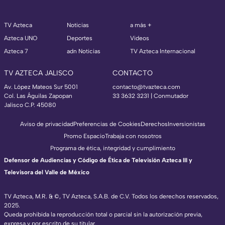
TV Azteca
Noticias
a más +
Azteca UNO
Deportes
Videos
Azteca 7
adn Noticias
TV Azteca Internacional
TV AZTECA JALISCO
CONTACTO
Av. López Mateos Sur 5001
contacto@tvazteca.com
Col. Las Águilas Zapopan
33 3632 3231 | Conmutador
Jalisco C.P. 45080
Aviso de privacidad
Preferencias de Cookies
Derechos
Inversionistas
Promo Espacio
Trabaja con nosotros
Programa de ética, integridad y cumplimiento
Defensor de Audiencias y Código de Ética de Televisión Azteca III y
Televisora del Valle de México
TV Azteca, M.R. & ©, TV Azteca, S.A.B. de C.V. Todos los derechos reservados,
2025.
Queda prohibida la reproducción total o parcial sin la autorización previa,
expresa y por escrito de su titular.