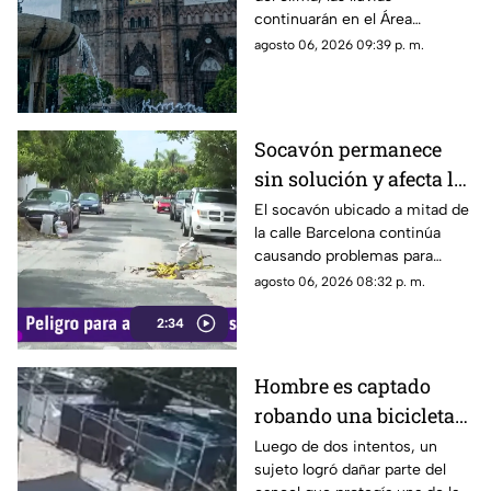
pronóstico del clima
continuarán en el Área
hoy 7 de agosto
Metropolitana de Guadalajara
agosto 06, 2026 09:39 p. m.
este viernes 7 de agosto 2026
Socavón permanece
sin solución y afecta la
circulación en calle
El socavón ubicado a mitad de
la calle Barcelona continúa
Barcelona
causando problemas para
quienes circulan por la zona,
agosto 06, 2026 08:32 p. m.
ya que, pese a ser cubierto en
2:34
varias ocasiones, vuelve a
aparecer con el paso del
tiempo.
Hombre es captado
robando una bicicleta
al ingresar a cochera
Luego de dos intentos, un
sujeto logró dañar parte del
ajena en calle Rancho