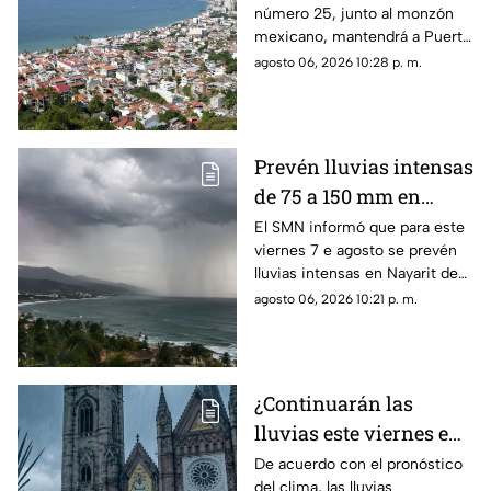
número 25, junto al monzón
intensas y tormentas
mexicano, mantendrá a Puerto
en Puerto Vallarta
Vallarta bajo un temporal de
agosto 06, 2026 10:28 p. m.
lluvias intensas y actividad
eléctrica durante la tarde
Prevén lluvias intensas
de 75 a 150 mm en
Nayarit este viernes 7
El SMN informó que para este
viernes 7 e agosto se prevén
de agosto
lluvias intensas en Nayarit de
75 a 150 mm
agosto 06, 2026 10:21 p. m.
¿Continuarán las
lluvias este viernes en
Guadalajara? Este es el
De acuerdo con el pronóstico
del clima, las lluvias