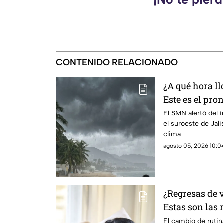
CONTENIDO RELACIONADO
¿A qué hora ll
Este es el pro
6 de agosto
El SMN alertó del 
el suroeste de Jal
clima
agosto 05, 2026 10:04
¿Regresas de 
Estas son las 
El cambio de rutin