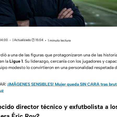
 14:00
| Actualizado 🕑 15:04
1 minuto lectura
rdió a una de las figuras que protagonizaron una de las histor
en la
Ligue 1
. Su liderazgo, cercanía con los jugadores y capa
uipo modesto lo convirtieron en una personalidad respetada de
SAR:
¡IMÁGENES SENSIBLES! Mujer queda SIN CARA tras bruta
uz
ido director técnico y exfutbolista a l
 era Éric Roy?