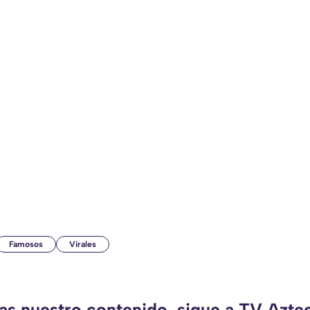
Famosos
Virales
das nuestro contenido, sigue a TV Aztec