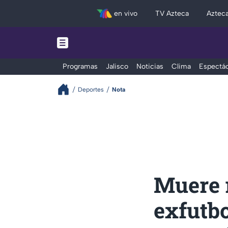
en vivo
TV Azteca
Aztec
Programas
Jalisco
Noticias
Clima
Espectác
Deportes
Nota
Muere r
exfutbo