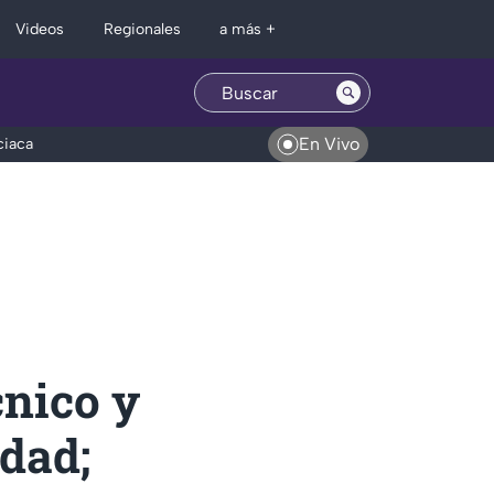
Regionales
Videos
a más +
En Vivo
ciaca
cnico y
edad;