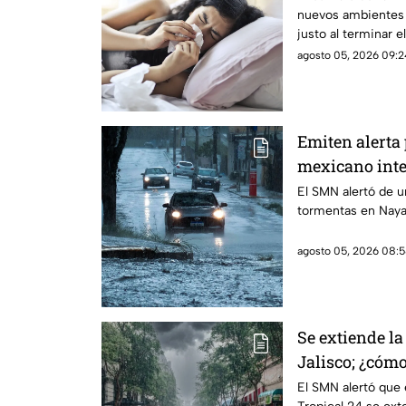
nuevos ambientes 
justo al terminar e
agosto 05, 2026 09:2
Emiten alerta
mexicano inte
en Nayarit
El SMN alertó de u
tormentas en Nayar
agosto 05, 2026 08:5
Se extiende la
Jalisco; ¿cómo
Guadalajara?
El SMN alertó que 