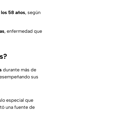
 los 58 años
, según
as
, enfermedad que
is?
s
durante más de
ó desempeñando sus
ulo especial que
ntó una fuente de