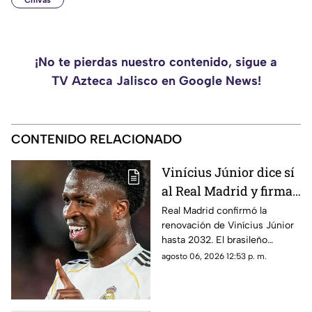
Chivas
¡No te pierdas nuestro contenido, sigue a
TV Azteca Jalisco en Google News!
CONTENIDO RELACIONADO
Vinícius Júnior dice sí
al Real Madrid y firma
un nuevo contrato
Real Madrid confirmó la
renovación de Vinícius Júnior
hasta 2032
hasta 2032. El brasileño
continuará como una de las
agosto 06, 2026 12:53 p. m.
principales figuras del
proyecto deportivo del club
español.