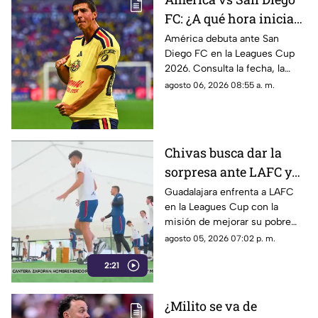
FC: ¿A qué hora inicia
el partido de la Jornada
América debuta ante San
Diego FC en la Leagues Cup
1 de la Leagues Cup
2026. Consulta la fecha, la
2026?
sede y las claves del partido
agosto 06, 2026 08:55 a. m.
que abre su participación en el
torneo este jueves.
Chivas busca dar la
sorpresa ante LAFC y
romper su mala racha
Guadalajara enfrenta a LAFC
en la Leagues Cup con la
en la Leagues Cup
misión de mejorar su pobre
historial en el torneo y
agosto 05, 2026 07:02 p. m.
conseguir un triunfo clave.
2:21
¿Milito se va de