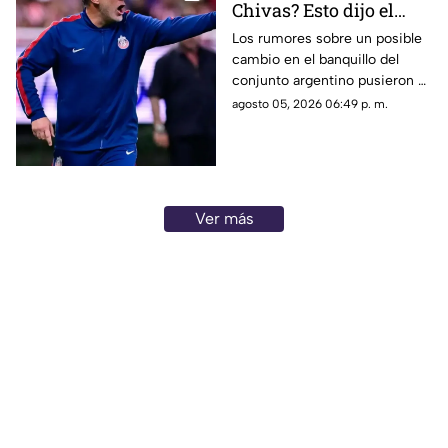
Chivas? Esto dijo el
técnico argentino sobre
Los rumores sobre un posible
cambio en el banquillo del
la posibilidad de dirigir
conjunto argentino pusieron el
a River Plate
nombre del entrenador
agosto 05, 2026 06:49 p. m.
rojiblanco en la conversación.
Ver más