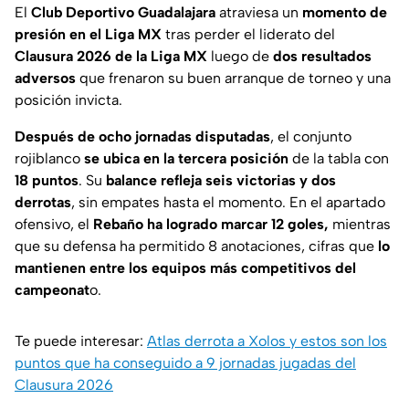
El
Club Deportivo Guadalajara
atraviesa un
momento de
presión en el Liga MX
tras perder el liderato del
Clausura 2026 de la Liga MX
luego de
dos resultados
adversos
que frenaron su buen arranque de torneo y una
posición invicta.
Después de ocho jornadas disputadas
, el conjunto
rojiblanco
se ubica en la tercera posición
de la tabla con
18 puntos
. Su
balance refleja seis victorias y dos
derrotas
, sin empates hasta el momento. En el apartado
ofensivo, el
Rebaño ha logrado marcar 12 goles,
mientras
que su defensa ha permitido 8 anotaciones, cifras que
lo
mantienen entre los equipos más competitivos del
campeonat
o.
Te puede interesar:
Atlas derrota a Xolos y estos son los
puntos que ha conseguido a 9 jornadas jugadas del
Clausura 2026