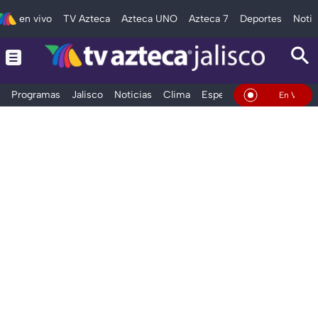
en vivo
TV Azteca
Azteca UNO
Azteca 7
Deportes
Notic
Programas
Jalisco
Noticias
Clima
Espectáculos
Deportes
En Vivo