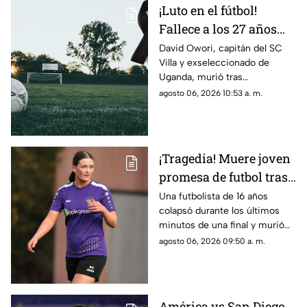
¡Luto en el fútbol!
Fallece a los 27 años
joven futbolista
David Owori, capitán del SC
Villa y exseleccionado de
africano tras sufrir un
Uganda, murió tras
presunto asalto
permanecer hospitalizado por
agosto 06, 2026 10:53 a. m.
las lesiones que sufrió durante
un presunto intento de asalto
cerca de su domicilio.
¡Tragedia! Muere joven
promesa de futbol tras
colapsar en los últimos
Una futbolista de 16 años
colapsó durante los últimos
minutos de una final
minutos de una final y murió
en el hospital; su padre
agosto 06, 2026 09:50 a. m.
presenció lo ocurrido.
América vs San Diego