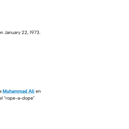
on January 22, 1973.
 a
Muhammad Ali
en
 del "rope-a-dope"