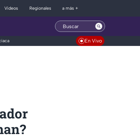
Regionales
Videos
a más +
En Vivo
ciaca
eador
man?