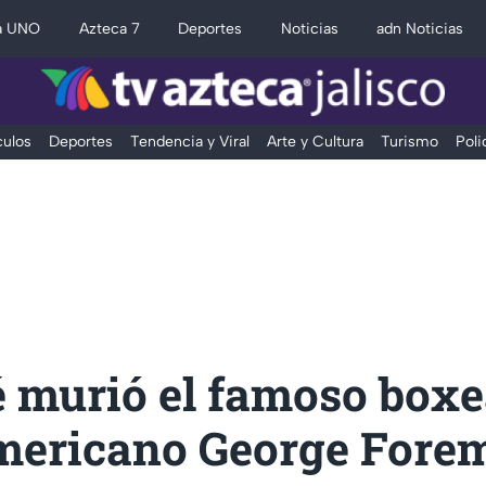
a UNO
Azteca 7
Deportes
Noticias
adn Noticias
ulos
Deportes
Tendencia y Viral
Arte y Cultura
Turismo
Poli
é murió el famoso box
mericano George Fore