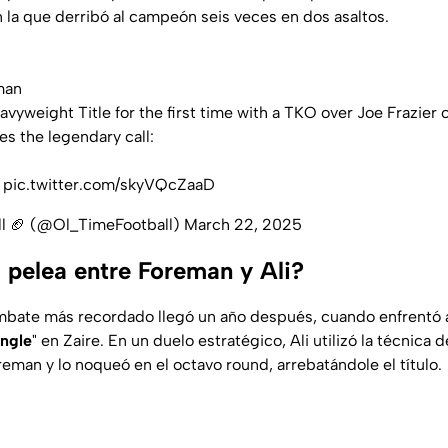
 la que derribó al campeón seis veces en dos asaltos.
man
yweight Title for the first time with a TKO over Joe Frazier 
s the legendary call:
!
pic.twitter.com/skyVQcZaaD
ll 🏈 (@Ol_TimeFootball)
March 22, 2025
 pelea entre Foreman y Ali?
mbate más recordado llegó un año después, cuando enfrentó
ungle
" en Zaire. En un duelo estratégico, Ali utilizó la técnica
eman y lo noqueó en el octavo round, arrebatándole el título.