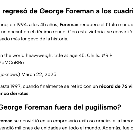
 regresó de George Foreman a los cuadri
ico, en 1994, a los 45 años,
Foreman
recuperó el título mundia
un nocaut en el décimo round. Con esta victoria, se convirti
ado más longevo de la historia.
the world heavyweight title at age 45. Chills.
#RIP
JWYpMCoBRo
ujoknows)
March 22, 2025
asta 1997, cuando finalmente se retiró con un
récord de 76 vi
cinco derrotas
.
George Foreman fuera del pugilismo?
reman
se convirtió en un empresario exitoso gracias a la famosa
 vendió millones de unidades en todo el mundo. Además, fue c