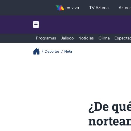
en vivo
TV Azteca
Aztec
Programas
Jalisco
Noticias
Clima
Espectác
Deportes
Nota
¿De qu
nortea