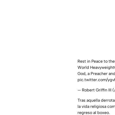
Rest in Peace to t
World HeavyweightC
God, a Preacher and
pic.twitter.com/yg
— Robert Griffin III
Tras aquella derrota
la vida religiosa c
regreso al boxeo.