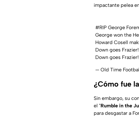
impactante pelea en
#RIP
George Fore
George won the Heav
Howard Cosell make
Down goes Frazier!
Down goes Frazier
— Old Time Footba
¿Cómo fue la
Sin embargo, su co
el "
Rumble in the J
para desgastar a For