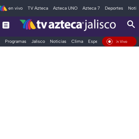
en vivo
TV Azteca
Azteca UNO
Azteca 7
Deportes
Notic
Programas
Jalisco
Noticias
Clima
Espectáculos
Deportes
En Vivo