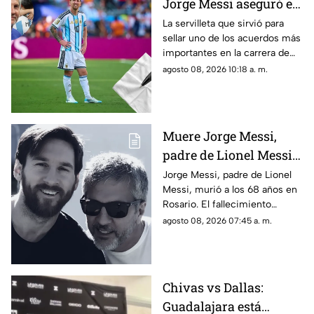
Jorge Messi aseguró el
futuro de Lionel con
La servilleta que sirvió para
sellar uno de los acuerdos más
una servilleta
importantes en la carrera de
Lionel Messi terminó
agosto 08, 2026 10:18 a. m.
convirtiéndose en una pieza
histórica.
Muere Jorge Messi,
padre de Lionel Messi,
a los 68 años; esto se
Jorge Messi, padre de Lionel
Messi, murió a los 68 años en
sabe
Rosario. El fallecimiento
ocurrió la noche del viernes y
agosto 08, 2026 07:45 a. m.
fue reportado este sábado.
Chivas vs Dallas:
Guadalajara está