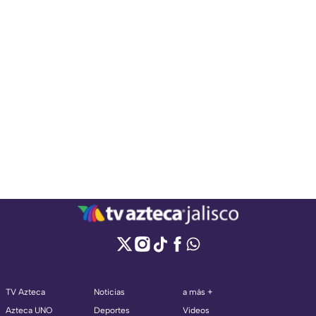
TV Azteca
Noticias
a más +
Azteca UNO
Deportes
Videos