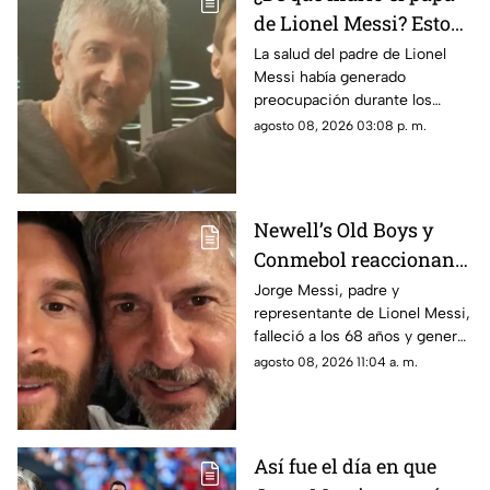
de Lionel Messi? Esto
se sabe sobre su
La salud del padre de Lionel
Messi había generado
fallecimiento
preocupación durante los
últimos meses, especialmente
agosto 08, 2026 03:08 p. m.
por el agravamiento de su
condición poco antes del
Mundial 2026.
Newell’s Old Boys y
Conmebol reaccionan
ante la muerte de Jorge
Jorge Messi, padre y
representante de Lionel Messi,
Messi, padre de Lionel
falleció a los 68 años y generó
reacciones de organismos y
agosto 08, 2026 11:04 a. m.
clubes como la CONMEBOL y
Newell’s Old Boys, que
expresaron sus condolencias a
la familia del astro argentino.
Así fue el día en que