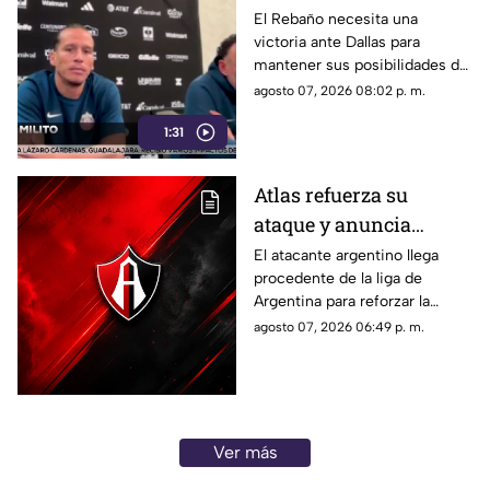
obligado a ganar para
El Rebaño necesita una
victoria ante Dallas para
seguir vivo en la
mantener sus posibilidades de
Leagues Cup
avanzar; José Castillo será baja
agosto 07, 2026 08:02 p. m.
por lesión y tampoco jugará
1:31
contra Seattle.
Atlas refuerza su
ataque y anuncia
nuevo fichaje argentino
El atacante argentino llega
procedente de la liga de
Argentina para reforzar la
ofensiva rojinegra y
agosto 07, 2026 06:49 p. m.
convertirse en una de las
nuevas apuestas del equipo
dirigido por Hernán Crespo.
Ver más