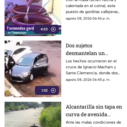
calentada en el comal, este
puesto de gorditas callejeras
en Tlaquepaque promete
agosto 08, 2026 06:46 p. m.
conquistar el antojo.
4:23
Dos sujetos
desmantelan un
vehículo a plena luz del
Los hechos ocurrieron en el
cruce de Ignacio Machain y
día en Guadalajara
Santa Clemencia, donde dos
sujetos fueron captados
agosto 08, 2026 06:45 p. m.
retirando múltiples autopartes
1:32
de la carrocería de un vehículo.
Alcantarilla sin tapa en
curva de avenida
Patria
Ante las malas condiciones de