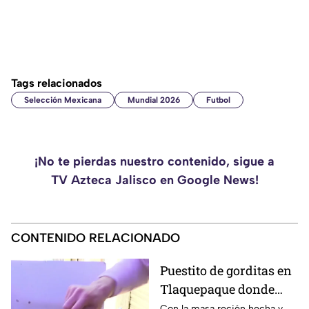
Tags relacionados
Selección Mexicana
Mundial 2026
Futbol
¡No te pierdas nuestro contenido, sigue a
TV Azteca Jalisco en Google News!
CONTENIDO RELACIONADO
Puestito de gorditas en
Tlaquepaque donde
una nunca es suficiente
Con la masa recién hecha y