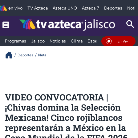
en vivo
TV Azteca
Azteca UNO
Azteca 7
Deportes
Notic
Programas
Jalisco
Noticias
Clima
Espectáculos
Deportes
En Vivo
Deportes
Nota
VIDEO CONVOCATORIA |
¡Chivas domina la Selección
Mexicana! Cinco rojiblancos
representarán a México en la
Copa Mundial de la FIFA 2026