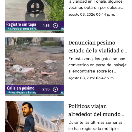
la vialidad en Tonalá, algunos
vecinos optaron por colocar
una llanta como señalamiento
agosto 08, 2026 06:44 p. m.
improvisado para alertar a los
1:35
conductores sobre los hoyos y
evitar posibles accidentes al
transitar por la zona.
Denuncian pésimo
estado de la vialidad en
Privada Pedrera y
En esta zona, los gatos se han
convertido en parte del paisaje
Barrancones
al encontrarse sobre los
techos y las puertas de las
agosto 08, 2026 06:42 p. m.
viviendas, mientras que la
2:35
vialidad muestra un evidente
deterioro.
Políticos viajan
alrededor del mundo
sin ninguna
Durante las últimas semanas
se han registrado múltiples
preocupación