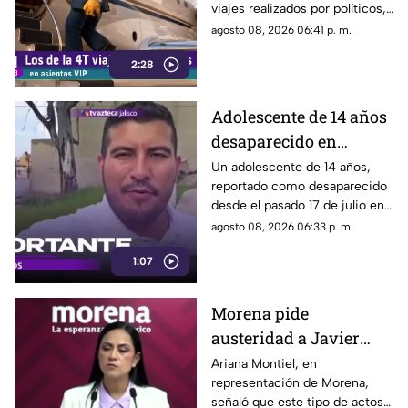
viajes realizados por políticos,
sin que hasta el momento
agosto 08, 2026 06:41 p. m.
exista información clara sobre
2:28
los motivos de estos
desplazamientos ni una
explicación detallada sobre el
Adolescente de 14 años
elevado gasto que han
desaparecido en
generado.
Tlaquepaque es
Un adolescente de 14 años,
reportado como desaparecido
trasladado a Jalisco
desde el pasado 17 de julio en
tras ser localizado en
Tlaquepaque, fue localizado
agosto 08, 2026 06:33 p. m.
Michoacán
con vida en Michoacán y ya es
1:07
trasladado de regreso a Jalisco
para reunirse con su familia.
Morena pide
austeridad a Javier
May, pero el ejemplo
Ariana Montiel, en
representación de Morena,
parece faltar en casa
señaló que este tipo de actos y