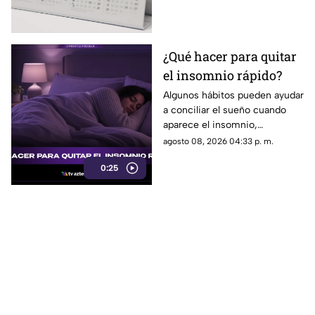
estaciones del año.
¿Qué hacer para quitar
el insomnio rápido?
Algunos hábitos pueden ayudar
a conciliar el sueño cuando
aparece el insomnio,
especialmente reducir la
agosto 08, 2026 04:33 p. m.
exposición a pantallas,
0:25
mantener un ambiente
tranquilo y evitar estimulantes
antes de acostarse.