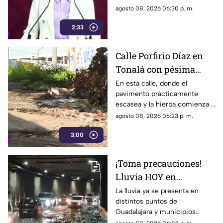
el gasto de recursos
agosto 08, 2026 06:30 p. m.
económicos no corresponden
2:33
a la conducta que debería
mantener un representante
bajo los principios de
Calle Porfirio Díaz en
austeridad establecidos por el
Tonalá con pésima
partido.
vialidad y basura por
En esta calle, donde el
pavimento prácticamente
todas partes
escasea y la hierba comienza a
ganar terreno, los vecinos
agosto 08, 2026 06:23 p. m.
aseguran que han presentado
3:00
varias quejas ante las
autoridades, pero hasta el
momento no han visto
¡Toma precauciones!
resultados.
Lluvia HOY en
Guadalajara deja
La lluvia ya se presenta en
distintos puntos de
fuertes vientos y
Guadalajara y municipios
amenaza de granizo
cercanos, con fuertes vientos,