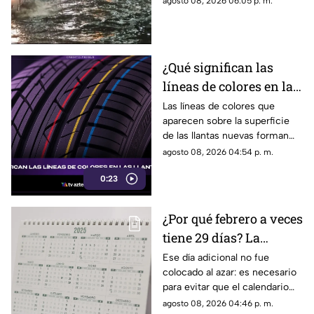
agosto 08, 2026 06:05 p. m.
posibles granizadas y
afectaciones a la visibilidad.
¿Qué significan las
líneas de colores en las
llantas nuevas?
Las líneas de colores que
aparecen sobre la superficie
de las llantas nuevas forman
parte del proceso de
agosto 08, 2026 04:54 p. m.
fabricación y control, por lo
0:23
que no indican desgaste ni
representan una señal de
peligro.
¿Por qué febrero a veces
tiene 29 días? La
curiosa razón detrás de
Ese día adicional no fue
colocado al azar: es necesario
los años bisiestos
para evitar que el calendario
pierda sincronía con las
agosto 08, 2026 04:46 p. m.