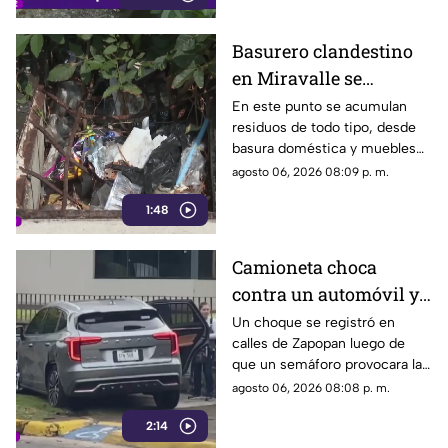
acumulación de residuos.
Basurero clandestino
en Miravalle se
convierte en un foco de
En este punto se acumulan
residuos de todo tipo, desde
infección por
basura doméstica y muebles
acumulación de
viejos hasta animales muertos,
agosto 06, 2026 08:09 p. m.
residuos.
una situación que ha generado
1:48
molestias entre los vecinos,
quienes exigen una solución
ante el riesgo sanitario y las
Camioneta choca
condiciones insalubres del
contra un automóvil y
lugar.
termina sobre la
Un choque se registró en
calles de Zapopan luego de
banqueta
que un semáforo provocara la
colisión entre dos vehículos.
agosto 06, 2026 08:08 p. m.
2:14