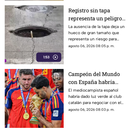
Registro sin tapa
representa un peligro
en avenida Miguel
La ausencia de la tapa deja un
hueco de gran tamaño que
López de Legaspi
representa un riesgo para
automovilistas, motociclistas,
agosto 06, 2026 08:05 p. m.
ciclistas y peatones que
1:53
transitan por la zona.
Campeón del Mundo
con España habría
rechazado al Real
El mediocampista español
habría dado luz verde al club
Madrid para fichar con
catalán para negociar con el
el Barcelona
Manchester City, mientras el
agosto 06, 2026 08:03 p. m.
conjunto blanco pierde terreno
en una de las operaciones más
importantes del mercado.