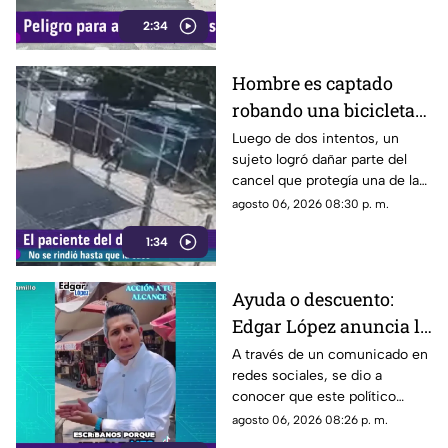
ya que, pese a ser cubierto en
2:34
varias ocasiones, vuelve a
aparecer con el paso del
tiempo.
Hombre es captado
robando una bicicleta
al ingresar a cochera
Luego de dos intentos, un
sujeto logró dañar parte del
ajena en calle Rancho
cancel que protegía una de las
Rodeo
puertas de una cochera
agosto 06, 2026 08:30 p. m.
ubicada sobre la calle Rancho
1:34
Rodeo, lo que le permitió
ingresar al inmueble.
Ayuda o descuento:
Edgar López anuncia la
nueva estrategia para
A través de un comunicado en
redes sociales, se dio a
ayudar algunas
conocer que este político
familias
presuntamente busca ayudar a
agosto 06, 2026 08:26 p. m.
la comunidad de Tonalá con