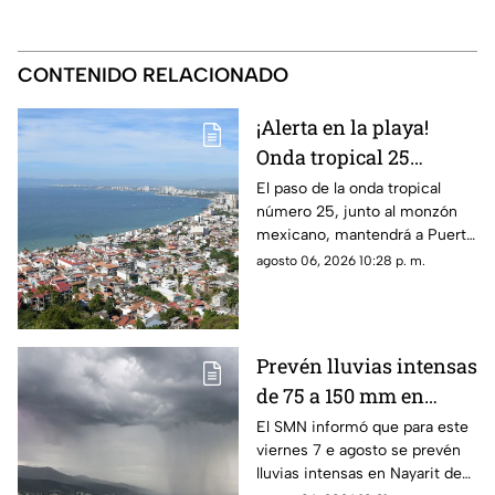
CONTENIDO RELACIONADO
¡Alerta en la playa!
Onda tropical 25
desatará lluvias
El paso de la onda tropical
número 25, junto al monzón
intensas y tormentas
mexicano, mantendrá a Puerto
en Puerto Vallarta
Vallarta bajo un temporal de
agosto 06, 2026 10:28 p. m.
lluvias intensas y actividad
eléctrica durante la tarde
Prevén lluvias intensas
de 75 a 150 mm en
Nayarit este viernes 7
El SMN informó que para este
viernes 7 e agosto se prevén
de agosto
lluvias intensas en Nayarit de