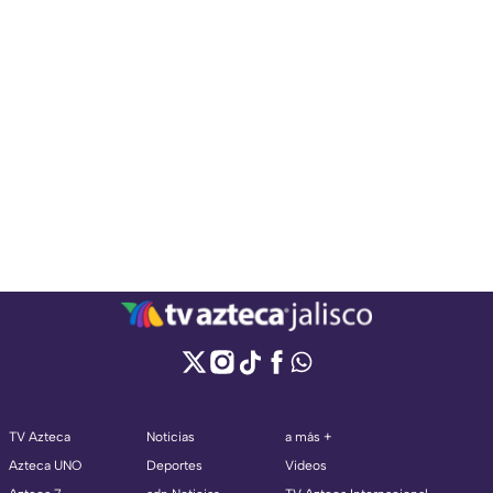
TV Azteca
Noticias
a más +
Azteca UNO
Deportes
Videos