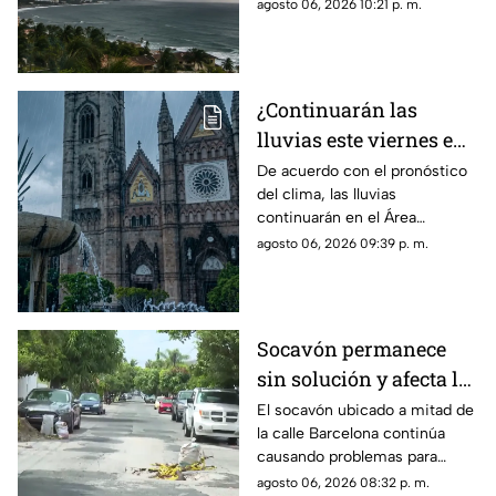
75 a 150 mm
agosto 06, 2026 10:21 p. m.
¿Continuarán las
lluvias este viernes en
Guadalajara? Este es el
De acuerdo con el pronóstico
del clima, las lluvias
pronóstico del clima
continuarán en el Área
hoy 7 de agosto
Metropolitana de Guadalajara
agosto 06, 2026 09:39 p. m.
este viernes 7 de agosto 2026
Socavón permanece
sin solución y afecta la
circulación en calle
El socavón ubicado a mitad de
la calle Barcelona continúa
Barcelona
causando problemas para
quienes circulan por la zona,
agosto 06, 2026 08:32 p. m.