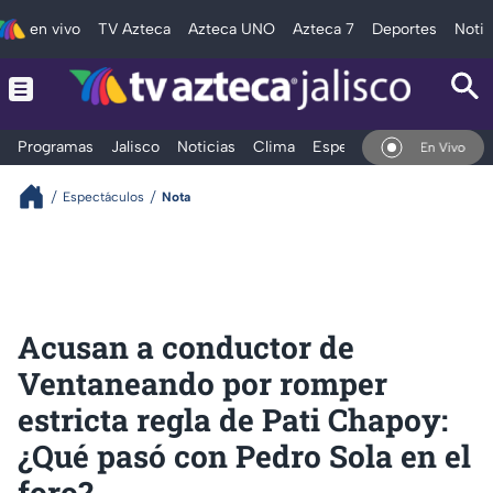
en vivo
TV Azteca
Azteca UNO
Azteca 7
Deportes
Notic
Programas
Jalisco
Noticias
Clima
Espectáculos
Deportes
En Vivo
Espectáculos
Nota
Acusan a conductor de
Ventaneando por romper
estricta regla de Pati Chapoy:
¿Qué pasó con Pedro Sola en el
foro?