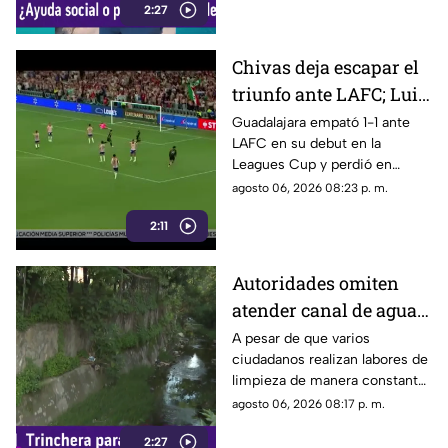
2:27
este descuento.
Chivas deja escapar el
triunfo ante LAFC; Luis
Romo es señalado por
Guadalajara empató 1-1 ante
LAFC en su debut en la
su cobro en penales
Leagues Cup y perdió en
penales; Luis Romo fue
agosto 06, 2026 08:23 p. m.
criticado por su ejecución.
2:11
Autoridades omiten
atender canal de agua
contaminado en
A pesar de que varios
ciudadanos realizan labores de
Tonalá
limpieza de manera constante
en la zona, algunas personas
agosto 06, 2026 08:17 p. m.
continúan arrojando basura al
2:27
canal de agua, provocando