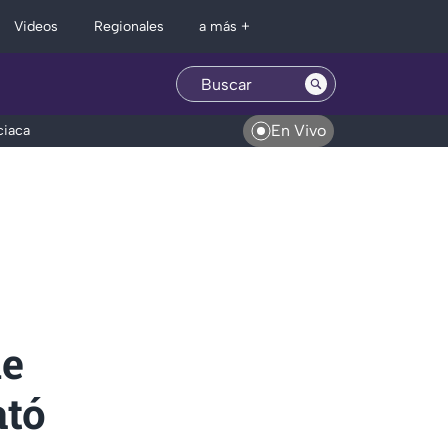
Regionales
Videos
a más +
En Vivo
ciaca
de
ató