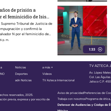
años de prisión a
 el feminicidio de Isis
 Supremo Tribunal de Justicia de
 impugnación y confirmó la
alvador N por el feminicidio de
020.
6 p. m.
1:33
TV AZTECA 
ca
Noticias
a más +
Av. López Mate
UNO
Deportes
Videos
Col. Las Águila
adn Noticias
TV Azteca Internacional
Jalisco C.P. 45
Aviso de privacidad
Preferencias de Co
erechos reservados, 2025.
Trabaja con nosotros
Programa de ética,
ación previa, expresa y por escrito de
Defensor de Audiencias y Código de Étic
México