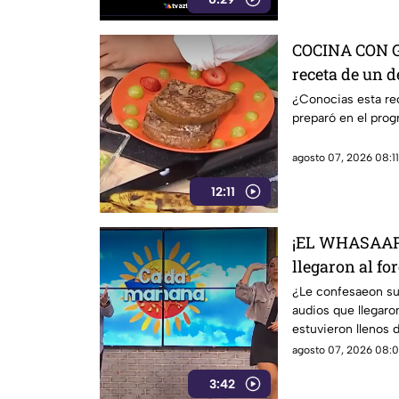
COCINA CON G
receta de un d
¿Conocias esta re
preparó en el pro
agosto 07, 2026 08:11
12:11
¡EL WHASAAP! 
llegaron al fo
1
¿Le confesaeon su
audios que llegaro
estuvieron llenos d
agosto 07, 2026 08:0
3:42