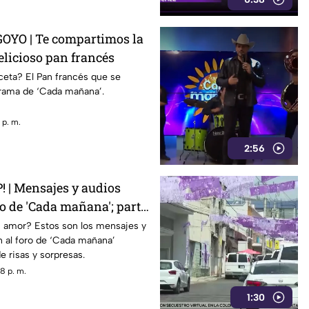
OYO | Te compartimos la
elicioso pan francés
ceta? El Pan francés que se
grama de ‘Cada mañana’.
 p. m.
2:56
| Mensajes y audios
ro de 'Cada mañana'; parte
 amor? Estos son los mensajes y
n al foro de ‘Cada mañana’
e risas y sorpresas.
8 p. m.
1:30