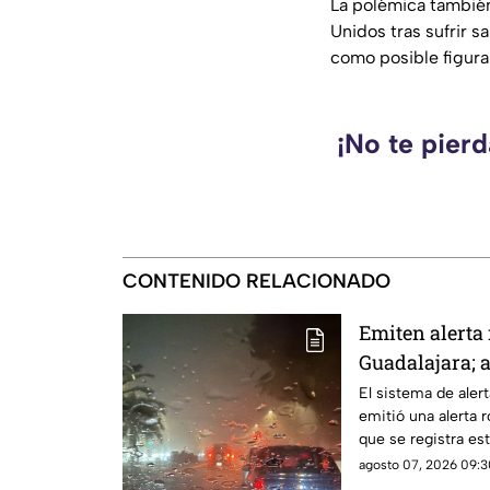
La polémica también
Unidos tras sufrir s
como posible figura
¡No te pier
CONTENIDO RELACIONADO
Emiten alerta 
Guadalajara; a
árboles e inu
El sistema de alert
emitió una alerta r
que se registra e
agosto 07, 2026 09:3