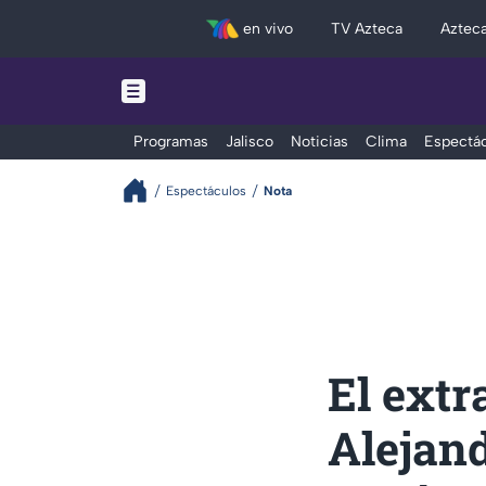
en vivo
TV Azteca
Aztec
Programas
Jalisco
Noticias
Clima
Espectác
Espectáculos
Nota
El extr
Alejan