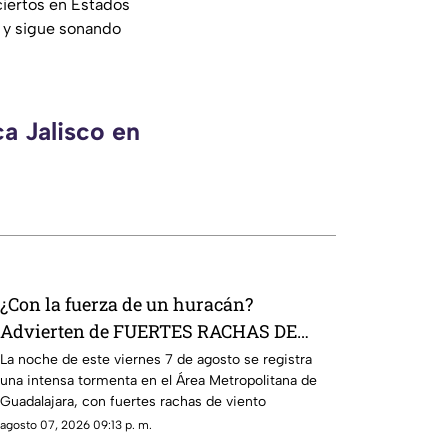
ciertos en Estados
a y sigue sonando
a Jalisco en
¿Con la fuerza de un huracán?
Advierten de FUERTES RACHAS DE
VIENTO superiores a los 60 km/h
La noche de este viernes 7 de agosto se registra
una intensa tormenta en el Área Metropolitana de
durante lluvia en Guadalajara
Guadalajara, con fuertes rachas de viento
agosto 07, 2026 09:13 p. m.