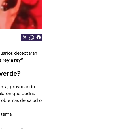
suarios detectaran
 rey a rey”
.
 verde?
ierta, provocando
alaron que podría
problemas de salud o
 tema.