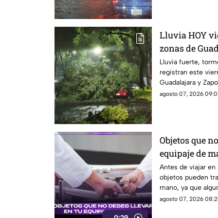
Lluvia HOY vi
zonas de Guad
Lluvia fuerte, torm
registran este vie
Guadalajara y Zapo
agosto 07, 2026 09:0
Objetos que no
equipaje de m
el aeropuerto
Antes de viajar en
objetos pueden tra
mano, ya que algun
pueden ser retirado
agosto 07, 2026 08:2
seguridad.
0:29