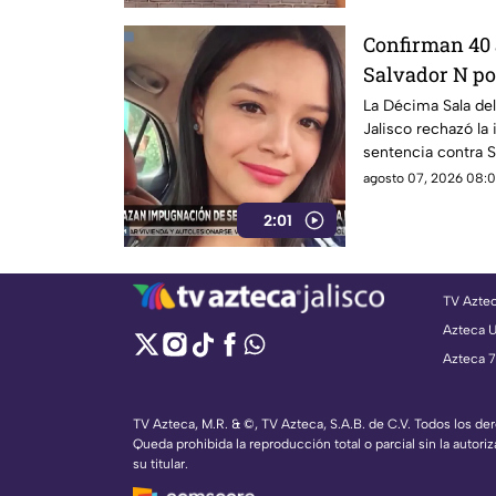
Confirman 40 
Salvador N por
Urteaga
La Décima Sala del
Jalisco rechazó la
sentencia contra S
Isis, ocurrido en 2
agosto 07, 2026 08:0
2:01
TV Azte
Azteca 
Azteca 7
TV Azteca, M.R. & ©, TV Azteca, S.A.B. de C.V. Todos los d
Queda prohibida la reproducción total o parcial sin la autoriz
su titular.