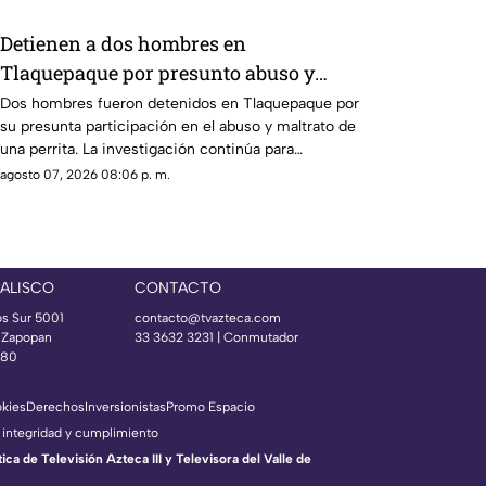
Detienen a dos hombres en
Tlaquepaque por presunto abuso y
maltrato animal contra una perrita
Dos hombres fueron detenidos en Tlaquepaque por
su presunta participación en el abuso y maltrato de
una perrita. La investigación continúa para
determinar su responsabilidad.
agosto 07, 2026 08:06 p. m.
JALISCO
CONTACTO
os Sur 5001
contacto@tvazteca.com
s Zapopan
33 3632 3231 | Conmutador
080
okies
Derechos
Inversionistas
Promo Espacio
 integridad y cumplimiento
a de Televisión Azteca III y Televisora del Valle de