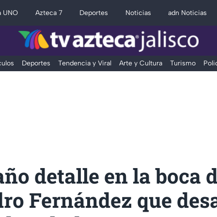
a UNO
Azteca 7
Deportes
Noticias
adn Noticias
ulos
Deportes
Tendencia y Viral
Arte y Cultura
Turismo
Poli
año detalle en la boca 
dro Fernández que des