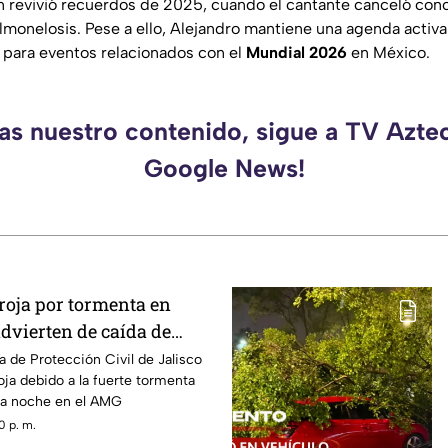
 revivió recuerdos de 2025, cuando el cantante canceló con
almonelosis. Pese a ello, Alejandro mantiene una agenda activ
 para eventos relacionados con el
Mundial 2026
en México.
das nuestro contenido, sigue a TV Aztec
Google News!
roja por tormenta en
dvierten de caída de
ndaciones
a de Protección Civil de Jalisco
oja debido a la fuerte tormenta
sta noche en el AMG
0 p. m.