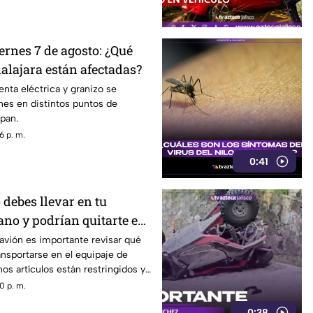
ernes 7 de agosto: ¿Qué
alajara están afectadas?
enta eléctrica y granizo se
rnes en distintos puntos de
pan.
6 p. m.
0:41
 debes llevar en tu
ano y podrían quitarte en
 avión es importante revisar qué
nsportarse en el equipaje de
os artículos están restringidos y
s durante los filtros de
0 p. m.
0:38