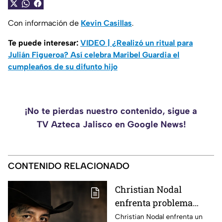
Con información de
Kevin Casillas
.
Te puede interesar:
VIDEO | ¿Realizó un ritual para
Julián Figueroa? Así celebra Maribel Guardia el
cumpleaños de su difunto hijo
¡No te pierdas nuestro contenido, sigue a
TV Azteca Jalisco en Google News!
CONTENIDO RELACIONADO
Christian Nodal
enfrenta problema
legal por su nuevo
Christian Nodal enfrenta un