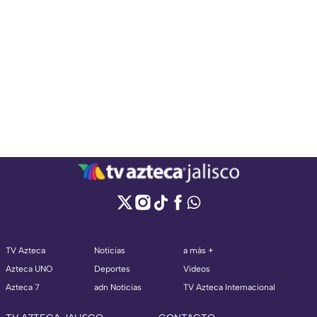
TV Azteca
Noticias
a más +
Azteca UNO
Deportes
Videos
Azteca 7
adn Noticias
TV Azteca Internacional