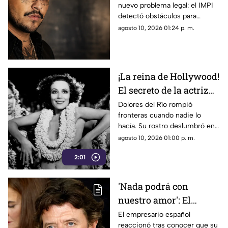
nuevo problema legal: el IMPI
nombre artístico
detectó obstáculos para
registrar ‘El Forajid’ como
agosto 10, 2026 01:24 p. m.
marca y el cantante tiene 21
días para responder.
¡La reina de Hollywood!
El secreto de la actriz
mexicana que enamoró
Dolores del Río rompió
fronteras cuando nadie lo
a Diego Rivera y
hacía. Su rostro deslumbró en
conquistó EE. UU.
la pantalla grande y se
agosto 10, 2026 01:00 p. m.
convirtió en musa de los
2:01
pintores más importantes de
México.
'Nada podrá con
nuestro amor': El
desgarrador mensaje
El empresario español
reaccionó tras conocer que su
de Colate tras perder la