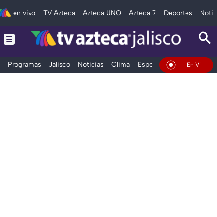
en vivo
TV Azteca
Azteca UNO
Azteca 7
Deportes
Notic
Programas
Jalisco
Noticias
Clima
Espectáculos
Deportes
En Vivo