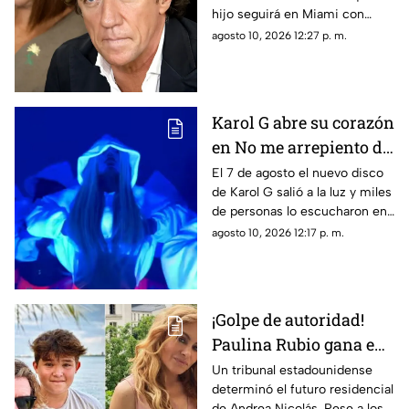
hijo seguirá en Miami con
custodia de su hijo con
Paulina Rubio. El entorno
agosto 10, 2026 12:27 p. m.
Paulina Rubio
cercano evalúa los siguientes
pasos legales.
Karol G abre su corazón
en No me arrepiento de
sentir tanto; este es su
El 7 de agosto el nuevo disco
de Karol G salió a la luz y miles
tracklist
de personas lo escucharon en
cuestión de segundos
agosto 10, 2026 12:17 p. m.
¡Golpe de autoridad!
Paulina Rubio gana en
los tribunales y se
Un tribunal estadounidense
determinó el futuro residencial
queda con la custodia
de Andrea Nicolás. Pese a los