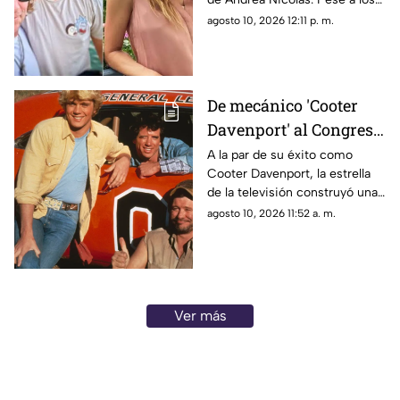
de su hijo
deseos del adolescente,
agosto 10, 2026 12:11 p. m.
Paulina Rubio obtuvo la
resolución a su favor.
De mecánico 'Cooter
Davenport' al Congreso:
La increíble doble vida
A la par de su éxito como
Cooter Davenport, la estrella
del actor de 'Los
de la televisión construyó una
Duques de Hazzard'
influyente carrera política que
agosto 10, 2026 11:52 a. m.
lo llevó hasta el Congreso.
Ver más