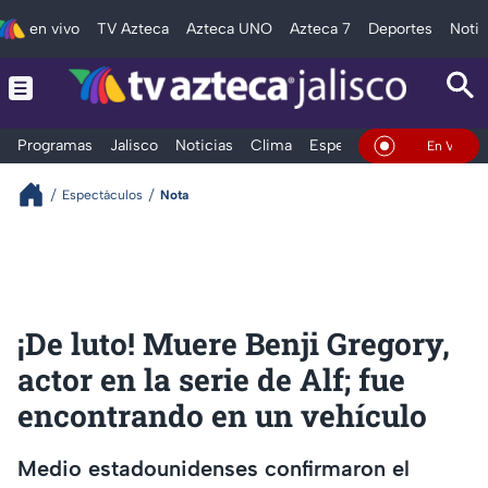
en vivo
TV Azteca
Azteca UNO
Azteca 7
Deportes
Notic
Programas
Jalisco
Noticias
Clima
Espectáculos
Deportes
En Vivo
Espectáculos
Nota
¡De luto! Muere Benji Gregory,
actor en la serie de Alf; fue
encontrando en un vehículo
Medio estadounidenses confirmaron el