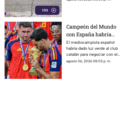
ciclistas y peatones que
1:53
transitan por la zona.
Campeón del Mundo
con España habría
rechazado al Real
El mediocampista español
habría dado luz verde al club
Madrid para fichar con
catalán para negociar con el
el Barcelona
Manchester City, mientras el
agosto 06, 2026 08:03 p. m.
conjunto blanco pierde terreno
en una de las operaciones más
importantes del mercado.