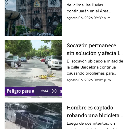
del clima, las lluvias
pronóstico del clima
continuarán en el Área
hoy 7 de agosto
Metropolitana de Guadalajara
agosto 06, 2026 09:39 p. m.
este viernes 7 de agosto 2026
Socavón permanece
sin solución y afecta la
circulación en calle
El socavón ubicado a mitad de
la calle Barcelona continúa
Barcelona
causando problemas para
quienes circulan por la zona,
agosto 06, 2026 08:32 p. m.
ya que, pese a ser cubierto en
2:34
varias ocasiones, vuelve a
aparecer con el paso del
tiempo.
Hombre es captado
robando una bicicleta
al ingresar a cochera
Luego de dos intentos, un