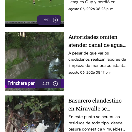
Leagues Cup y perdió en
penales; Luis Romo fue
agosto 06, 2026 08:23 p. m.
criticado por su ejecución.
2:11
Autoridades omiten
atender canal de agua
contaminado en
A pesar de que varios
ciudadanos realizan labores de
Tonalá
limpieza de manera constante
en la zona, algunas personas
agosto 06, 2026 08:17 p. m.
continúan arrojando basura al
2:27
canal de agua, provocando
acumulación de residuos.
Basurero clandestino
en Miravalle se
convierte en un foco de
En este punto se acumulan
residuos de todo tipo, desde
infección por
basura doméstica y muebles