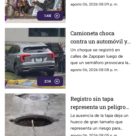
acumulación de
viejos hasta animales muertos,
agosto 06, 2026 08:09 p. m.
residuos.
una situación que ha generado
1:48
molestias entre los vecinos,
quienes exigen una solución
ante el riesgo sanitario y las
Camioneta choca
condiciones insalubres del
contra un automóvil y
lugar.
termina sobre la
Un choque se registró en
calles de Zapopan luego de
banqueta
que un semáforo provocara la
colisión entre dos vehículos.
agosto 06, 2026 08:08 p. m.
2:14
Registro sin tapa
representa un peligro
en avenida Miguel
La ausencia de la tapa deja un
hueco de gran tamaño que
López de Legaspi
representa un riesgo para
automovilistas, motociclistas,
agosto 06, 2026 08:05 p. m.