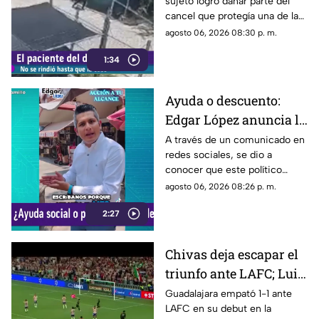
sujeto logró dañar parte del
ajena en calle Rancho
cancel que protegía una de las
Rodeo
puertas de una cochera
agosto 06, 2026 08:30 p. m.
ubicada sobre la calle Rancho
1:34
Rodeo, lo que le permitió
ingresar al inmueble.
Ayuda o descuento:
Edgar López anuncia la
nueva estrategia para
A través de un comunicado en
redes sociales, se dio a
ayudar algunas
conocer que este político
familias
presuntamente busca ayudar a
agosto 06, 2026 08:26 p. m.
la comunidad de Tonalá con
2:27
este descuento.
Chivas deja escapar el
triunfo ante LAFC; Luis
Romo es señalado por
Guadalajara empató 1-1 ante
LAFC en su debut en la
su cobro en penales