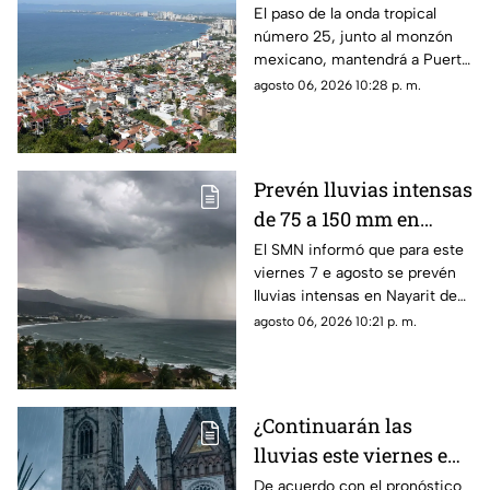
desatará lluvias
El paso de la onda tropical
número 25, junto al monzón
intensas y tormentas
mexicano, mantendrá a Puerto
en Puerto Vallarta
Vallarta bajo un temporal de
agosto 06, 2026 10:28 p. m.
lluvias intensas y actividad
eléctrica durante la tarde
Prevén lluvias intensas
de 75 a 150 mm en
Nayarit este viernes 7
El SMN informó que para este
viernes 7 e agosto se prevén
de agosto
lluvias intensas en Nayarit de
75 a 150 mm
agosto 06, 2026 10:21 p. m.
¿Continuarán las
lluvias este viernes en
Guadalajara? Este es el
De acuerdo con el pronóstico