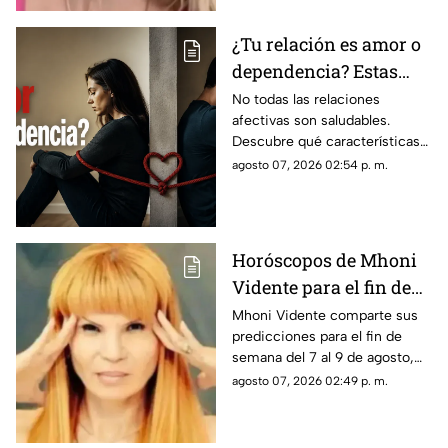
¿Tu relación es amor o
dependencia? Estas
claves te ayudarán a
No todas las relaciones
afectivas son saludables.
descubrirlo
Descubre qué características
distinguen al amor de la
agosto 07, 2026 02:54 p. m.
dependencia emocional y
cuándo buscar ayuda.
Horóscopos de Mhoni
Vidente para el fin de
semana del 7 al 9 de
Mhoni Vidente comparte sus
predicciones para el fin de
agosto
semana del 7 al 9 de agosto,
con mensajes para cada signo
agosto 07, 2026 02:49 p. m.
del zodiaco sobre amor,
trabajo, dinero, cambios
personales y nuevas