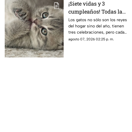
¡Siete vidas y 3
cumpleaños! Todas las
fechas en las que debes
Los gatos no sólo son los reyes
del hogar sino del año, tienen
celebrar a tu michi
tres celebraciones, pero cada
una tiene su propio motivo
agosto 07, 2026 02:25 p. m.