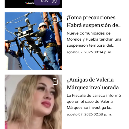
0:39
nos destruyeron por completo.
¡Toma precauciones!
Habrá suspensión de
luz por 8 horas este
Nueve comunidades de
Morelos y Puebla tendrán una
viernes y sábado en 9
suspensión temporal del
comunidades
servicio eléctrico durante
agosto 07, 2026 03:04 p. m.
ocho horas entre el viernes 7 y
sábado 8 de agosto.
¿Amigas de Valeria
Márquez involucradas
en su feminicidio? Esto
La Fiscalía de Jalisco informó
que en el caso de Valeria
dicen las autoridades
Márquez se investiga la
participación de dos o tres
agosto 07, 2026 02:58 p. m.
personas más