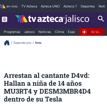
en vivo
TV Azteca
Azteca UNO
Azteca 7
Deportes
Notic
Programas
Jalisco
Noticias
Clima
Espectáculos
Deportes
En Vivo
Espectáculos
Nota
Arrestan al cantante D4vd:
Hallan a niña de 14 años
MU3RT4 y DESM3MBR4D4
dentro de su Tesla