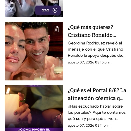
2:52
¿Qué más quieres?
Cristiano Ronaldo
lanza contundente
Georgina Rodríguez reveló el
mensaje con el que Cristiano
mensaje tras críticas a
Ronaldo la apoyó después de
Georgina Rodríguez
recibir críticas por su cuerpo
agosto 07, 2026 03:15 p. m.
durante sus vacaciones.
¿Qué es el Portal 8/8? La
alineación cósmica que
abre la puerta a la
¿Has escuchado hablar sobre
los portales? Aquí te contamos
abundancia
qué son y para qué sirven
según la astrología
agosto 07, 2026 03:11 p. m.