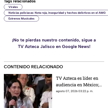
Tags relacionados
Virales
Noticias policiacas: Nota roja, inseguridad y hechos delictivos en el AMG
Estrenos Musicales
¡No te pierdas nuestro contenido, sigue a
TV Azteca Jalisco en Google News!
CONTENIDO RELACIONADO
TV Azteca es líder en
audiencia en México;
Reuters desmiente
agosto 07, 2026 03:22 p. m.
cifras de Liz Vilchis