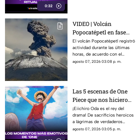
0:32
VIDEO | Volcán
Popocatépetl en fase
amarilla 2: así fue la
El volcán Popocatépetl registró
actividad durante las últimas
explosión que elevó
horas, de acuerdo con el
ceniza a 3.5 kilómetros
monitoreo realizado por las
agosto 07, 2026 03:08 p. m.
autoridades.
Las 5 escenas de One
Piece que nos hicieron
llorar a moco tendido:
¡Eiichiro Oda es el rey del
drama! De sacrificios heroicos
Los momentos más
a lágrimas de verdaderos
nakama del anime
nakamas, repasamos los
agosto 07, 2026 03:05 p. m.
momentos de One Piece que