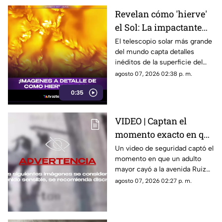
oportunidades.
Revelan cómo 'hierve'
el Sol: La impactante
imagen del Telescopio
El telescopio solar más grande
del mundo capta detalles
Inouye que muestra un
inéditos de la superficie del
caos de plasma
Sol. Las fotos muestran
agosto 07, 2026 02:38 p. m.
remolinos de plasma que
0:35
confirman por primera vez
teorías científicas.
VIDEO | Captan el
momento exacto en que
adulto mayor es
Un video de seguridad captó el
momento en que un adulto
empujado y muere
mayor cayó a la avenida Ruiz
atropellado por un
Cortines y fue atropellado por
agosto 07, 2026 02:27 p. m.
tráiler
un tráiler en Monterrey.