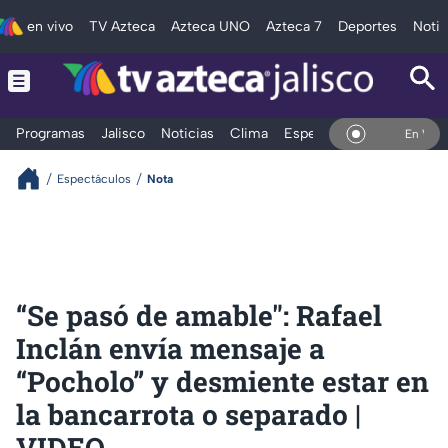
en vivo
TV Azteca
Azteca UNO
Azteca 7
Deportes
Notic
Programas
Jalisco
Noticias
Clima
Espectáculos
Deportes
En Vivo
Espectáculos
Nota
“Se pasó de amable": Rafael
Inclán envía mensaje a
“Pocholo” y desmiente estar en
la bancarrota o separado |
VIDEO