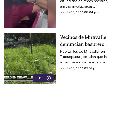
difundidas en redes sociales,
termina en jalones de
ambas involucradas
cabello
comenzaron a intercambiar
agosto 05, 2026 08:04 p. m.
reclamos mientras viajaban en
el transporte público.
Vecinos de Miravalle
denuncian basurero
clandestino y falta de
Habitantes de Miravalle, en
Tlaquepaque, señalan que la
seguridad vial en la
acumulación de basura y la
colonia
falta de infraestructura vial
agosto 05, 2026 07:52 p. m.
persisten pese a los reportes
1:31
realizados