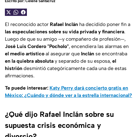
Escrito por:
Celene Santacruz
El reconocido actor
Rafael Inclán
ha decidido poner fin a
las especulaciones sobre su vida privada y financiera
.
Luego de que su amigo —y compañero de profesión—,
José Luis Cordero
"Pocholo"
, encendiera las alarmas en
el medio artístico
al asegurar que
Inclán
se encontraba
en la quiebra absoluta
y separado de su esposa,
el
histrión
desmintió categóricamente cada una de estas
afirmaciones.
Te puede interesar:
Katy Perry dará concierto gratis en
México: ¿Cuándo y dónde ver a la estrella internacional?
¿Qué dijo Rafael Inclán sobre su
supuesta crisis económica y
divorcio?