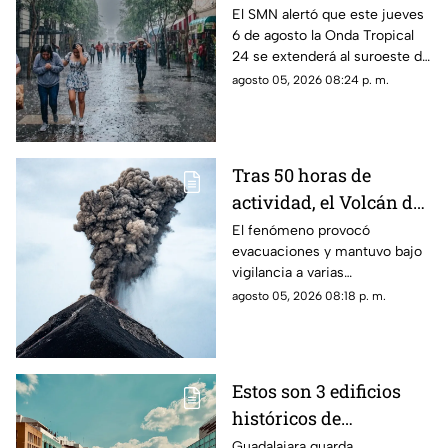
¿cómo modificará el
El SMN alertó que este jueves
6 de agosto la Onda Tropical
clima de Guadalajara?
24 se extenderá al suroeste de
Jalisco; así modificará el clima
agosto 05, 2026 08:24 p. m.
de Guadalajara
Tras 50 horas de
actividad, el Volcán de
Fuego se calma, pero la
El fenómeno provocó
evacuaciones y mantuvo bajo
alerta continúa
vigilancia a varias
comunidades por el riesgo de
agosto 05, 2026 08:18 p. m.
ceniza y lahares.
Estos son 3 edificios
históricos de
Guadalajara que tienes
Guadalajara guarda