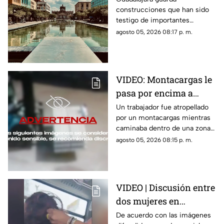
construcciones que han sido
que conocer al menos
testigo de importantes
una vez
momentos de la historia de la
agosto 05, 2026 08:17 p. m.
ciudad y que todavía hoy
forman parte de su identidad.
VIDEO: Montacargas le
pasa por encima a
trabajador dentro de
Un trabajador fue atropellado
por un montacargas mientras
una bodega
caminaba dentro de una zona
de trabajo; cámaras de
agosto 05, 2026 08:15 p. m.
seguridad captaron el
momento.
VIDEO | Discusión entre
dos mujeres en
transporte público
De acuerdo con las imágenes