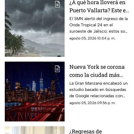
¿A qué hora lloverá en
Puerto Vallarta? Este es
el pronóstico del clima
El SMN alertó del ingreso de la
Onda Tropical 24 en el
para este 6 de agosto
suroeste de Jalisco; estos son
los cambios en el clima
agosto 05, 2026 10:04 p. m.
Nueva York se corona
como la ciudad más
romántica de Estados
La Gran Manzana encabezó un
estudio basado en búsquedas
Unidos
de Google relacionadas con
citas, restaurantes, propuestas
agosto 05, 2026 09:56 p. m.
de matrimonio y experiencias
para parejas.
¿Regresas de