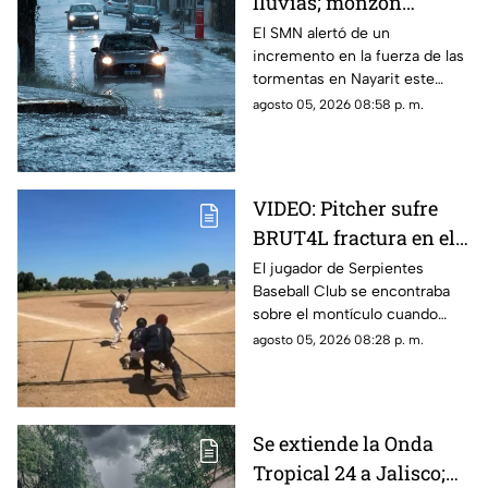
lluvias; monzón
mexicano intensificará
El SMN alertó de un
incremento en la fuerza de las
las tormentas en
tormentas en Nayarit este
Nayarit
jueves 6 de agosto
agosto 05, 2026 08:58 p. m.
VIDEO: Pitcher sufre
BRUT4L fractura en el
brazo mientras lanzaba
El jugador de Serpientes
Baseball Club se encontraba
sobre el montículo cuando
inició el movimiento para
agosto 05, 2026 08:28 p. m.
lanzar la pelota; sin embargo,
segundos después ocurrió algo
inesperado.
Se extiende la Onda
Tropical 24 a Jalisco;