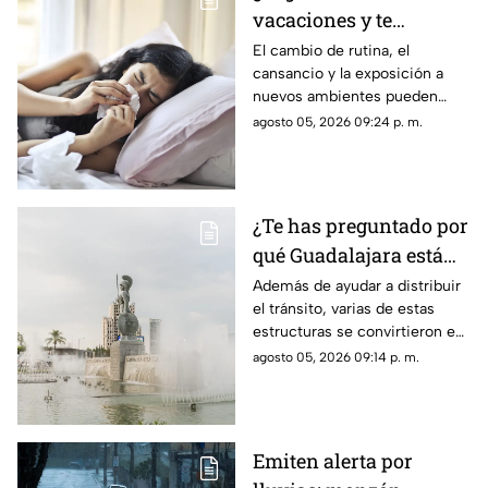
vacaciones y te
enfermas? Estas son
El cambio de rutina, el
cansancio y la exposición a
las razones
nuevos ambientes pueden
afectar al organismo justo al
agosto 05, 2026 09:24 p. m.
terminar el descanso.
¿Te has preguntado por
qué Guadalajara está
llena de glorietas? Esta
Además de ayudar a distribuir
el tránsito, varias de estas
es la razón
estructuras se convirtieron en
símbolos de la ciudad y puntos
agosto 05, 2026 09:14 p. m.
de encuentro para los tapatíos.
Emiten alerta por