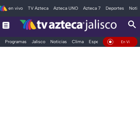
en vivo
TV Azteca
Azteca UNO
Azteca 7
Deportes
Notic
Programas
Jalisco
Noticias
Clima
Espectáculos
Deportes
En Vivo