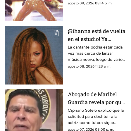
y espiritual después de años
agosto 09, 2026 03:14 p. m.
marcados por el éxito y una
polémica tutela.
¡Rihanna está de vuelta
en el estudio! Ya
prepara su esperado
La cantante podría estar cada
vez más cerca de lanzar
nuevo álbum
música nueva, luego de varios
años alejada de los discos.
agosto 08, 2026 11:28 a. m.
Abogado de Maribel
Guardia revela por qué
mantiene la tutela de
Cipriano Sotelo explicó que la
solicitud para destituir a la
su nieto José Julián
actriz como tutora sigue
pendiente y detalló por qué el
agosto 07, 2026 08:00 p. m.