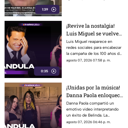
proceso permanece
1:39
suspendido.
¡Revive la nostalgia!
Luis Miguel se vuelve
tendencia tras
Luis Miguel reaparece en
redes sociales para encabezar
protagonizar nuevo
la campaña de los 100 años de
comercial
Coca-Cola en México,
agosto 07, 2026 07:58 p. m.
reviviendo un histórico
0:35
comercial de 1991.
¡Unidas por la música!
Danna Paola enloquece
las redes al cantar un
Danna Paola compartió un
emotivo video interpretando
tema de Belinda
un éxito de Belinda. La
publicación demostró la gran
agosto 07, 2026 06:46 p. m.
conexión entre ambas y