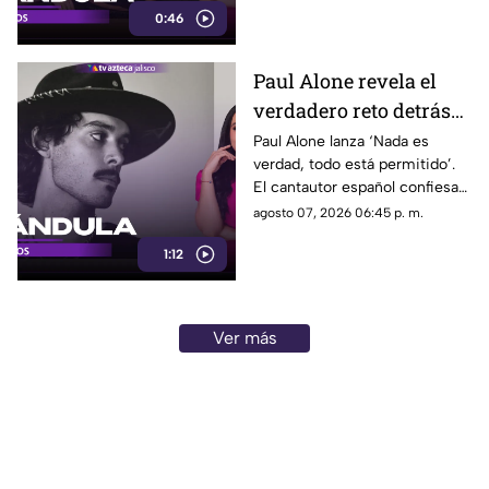
0:46
provocó olas de cariño
Paul Alone revela el
verdadero reto detrás
de su nuevo disco
Paul Alone lanza ‘Nada es
verdad, todo está permitido’.
El cantautor español confiesa
el duro proceso creativo con la
agosto 07, 2026 06:45 p. m.
instrumentación de su nuevo
1:12
disco.
Ver más