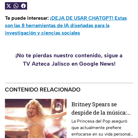
Te puede interesar:
¡DEJA DE USAR CHATGPT! Estas
son las 8 herramientas de IA diseñadas para la
investigación y ciencias sociales
¡No te pierdas nuestro contenido, sigue a
TV Azteca Jalisco en Google News!
CONTENIDO RELACIONADO
Britney Spears se
despide de la música:
“Ya no quiero estar en
La Princesa del Pop aseguró
que actualmente prefiere
el negocio”
enfocarse en su vida personal