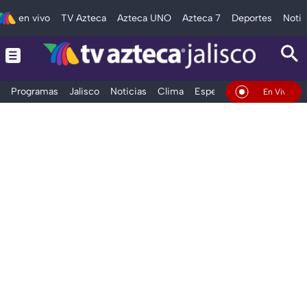
en vivo
TV Azteca
Azteca UNO
Azteca 7
Deportes
Notic
Programas
Jalisco
Noticias
Clima
Espectáculos
Deportes
En Vivo