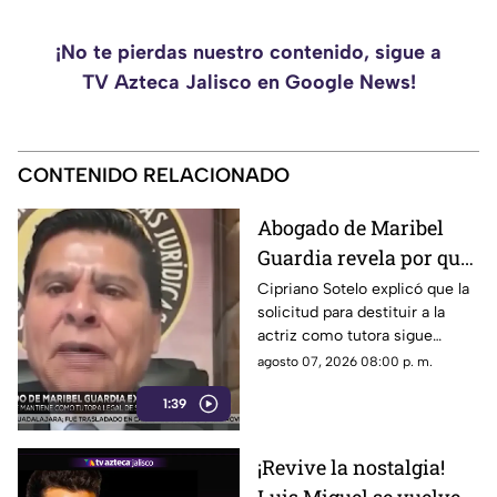
¡No te pierdas nuestro contenido, sigue a
TV Azteca Jalisco en Google News!
CONTENIDO RELACIONADO
Abogado de Maribel
Guardia revela por qué
mantiene la tutela de
Cipriano Sotelo explicó que la
solicitud para destituir a la
su nieto José Julián
actriz como tutora sigue
pendiente y detalló por qué el
agosto 07, 2026 08:00 p. m.
proceso permanece
1:39
suspendido.
¡Revive la nostalgia!