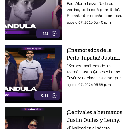
de su nuevo disco
Paul Alone lanza ‘Nada es
verdad, todo está permitido’.
El cantautor español confiesa
el duro proceso creativo con la
agosto 07, 2026 06:45 p. m.
instrumentación de su nuevo
1:12
disco.
¡Enamorados de la
Perla Tapatía! Justin
Quiles y Lenny Tavárez
“Somos fanáticos de los
tacos”. Justin Quiles y Lenny
confiesan su amor
Tavárez declaran su amor por
la gastronomía mexicana
agosto 07, 2026 05:58 p. m.
durante su visita a Guadalajara.
0:38
¡De rivales a hermanos!
Justin Quiles y Lenny
Tavárez confiesan que
¿Rivalidad en el género