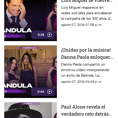
Luis Miguel se vuelve
tendencia tras
Luis Miguel reaparece en
redes sociales para encabezar
protagonizar nuevo
la campaña de los 100 años de
comercial
Coca-Cola en México,
agosto 07, 2026 07:58 p. m.
reviviendo un histórico
0:35
comercial de 1991.
¡Unidas por la música!
Danna Paola enloquece
las redes al cantar un
Danna Paola compartió un
emotivo video interpretando
tema de Belinda
un éxito de Belinda. La
publicación demostró la gran
agosto 07, 2026 06:46 p. m.
conexión entre ambas y
0:46
provocó olas de cariño
Paul Alone revela el
verdadero reto detrás