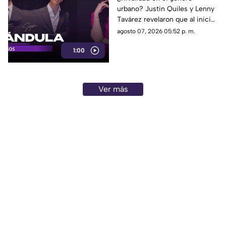
urbano? Justin Quiles y Lenny
no se caían bien
Tavárez revelaron que al inicio
no eran amigos e incluso
agosto 07, 2026 05:52 p. m.
tuvieron roces antes de unirse.
1:00
Ver más