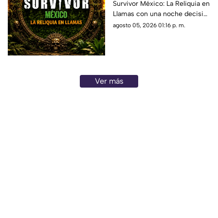
Survivor México: La Reliquia en
HOY 5 de agosto?
Llamas con una noche decisiva
para los sobrevivientes.
agosto 05, 2026 01:16 p. m.
Conoce cómo llegan las tribus
a la competencia.
Ver más