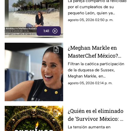
3 años de su hijo León
La pareja compartió la felicidad
por el cumpleaños de su
con emotivo mensaje
pequeño León, quien ya
cumplió tres años.
agosto 05, 2026 02:50 p. m.
1:41
¿Meghan Markle en
MasterChef México?
Filtran los desplantes
Filtran la caótica participación
de la duquesa de Sussex,
que indignaron a la
Meghan Markle, en
producción en el foro
MasterChef: reclamos
agosto 05, 2026 02:14 p. m.
técnicos, distanciamiento y
una llamada de Harry.
¿Quién es el eliminado
de 'Survivor México: La
Reliquia en Llamas'
La tensión aumenta en