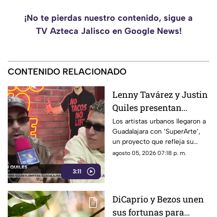
¡No te pierdas nuestro contenido, sigue a
TV Azteca Jalisco en Google News!
CONTENIDO RELACIONADO
Lenny Tavárez y Justin
Quiles presentan
‘SuperArte’ en
Los artistas urbanos llegaron a
Guadalajara con ‘SuperArte’,
Guadalajara y hablan
un proyecto que refleja su
de su nueva etapa
crecimiento profesional y los
agosto 05, 2026 07:18 p. m.
cambios que vivieron al
3:11
convertirse en padres.
DiCaprio y Bezos unen
sus fortunas para