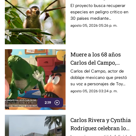
salvar 100 especies de
El proyecto busca recuperar
especies en peligro crítico en
la extinción
30 países mediante
financiamiento a programas de
agosto 05, 2026 05:26 p. m.
conservación durante los
próximos cinco años.
Muere a los 68 años
Carlos del Campo,
reconocido actor de
Carlos del Campo, actor de
doblaje mexicano que prestó
doblaje mexicano
su voz a personajes de Toy
Story y Star Wars, murió a los
agosto 05, 2026 03:24 p. m.
68 años.
2:19
Carlos Rivera y Cynthia
Rodríguez celebran los