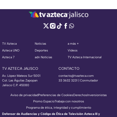
TV Azteca
Noticias
a más +
Azteca UNO
Deportes
Videos
Azteca 7
adn Noticias
TV Azteca Internacional
TV AZTECA JALISCO
CONTACTO
Av. López Mateos Sur 5001
contacto@tvazteca.com
Col. Las Águilas Zapopan
33 3632 3231 | Conmutador
Jalisco C.P. 45080
Aviso de privacidad
Preferencias de Cookies
Derechos
Inversionistas
Promo Espacio
Trabaja con nosotros
Programa de ética, integridad y cumplimiento
Defensor de Audiencias y Código de Ética de Televisión Azteca III y