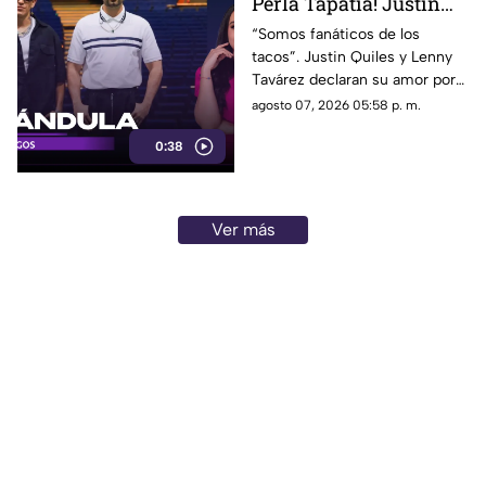
Perla Tapatía! Justin
Quiles y Lenny Tavárez
“Somos fanáticos de los
tacos”. Justin Quiles y Lenny
confiesan su amor
Tavárez declaran su amor por
la gastronomía mexicana
agosto 07, 2026 05:58 p. m.
durante su visita a Guadalajara.
0:38
Ver más