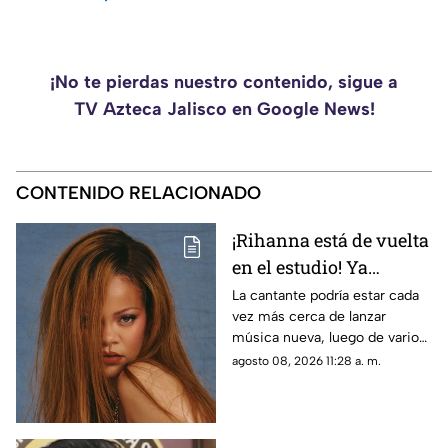
¡No te pierdas nuestro contenido, sigue a
TV Azteca Jalisco en Google News!
CONTENIDO RELACIONADO
¡Rihanna está de vuelta
en el estudio! Ya
prepara su esperado
La cantante podría estar cada
vez más cerca de lanzar
nuevo álbum
música nueva, luego de varios
años alejada de los discos.
agosto 08, 2026 11:28 a. m.