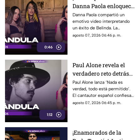
Danna Paola enloquece
las redes al cantar un
Danna Paola compartió un
emotivo video interpretando
tema de Belinda
un éxito de Belinda. La
publicación demostró la gran
agosto 07, 2026 06:46 p. m.
conexión entre ambas y
0:46
provocó olas de cariño
Paul Alone revela el
verdadero reto detrás
de su nuevo disco
Paul Alone lanza ‘Nada es
verdad, todo está permitido’.
El cantautor español confiesa
el duro proceso creativo con la
agosto 07, 2026 06:45 p. m.
instrumentación de su nuevo
1:12
disco.
¡Enamorados de la