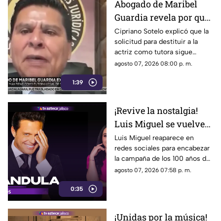
Abogado de Maribel
Guardia revela por qué
mantiene la tutela de
Cipriano Sotelo explicó que la
solicitud para destituir a la
su nieto José Julián
actriz como tutora sigue
pendiente y detalló por qué el
agosto 07, 2026 08:00 p. m.
proceso permanece
1:39
suspendido.
¡Revive la nostalgia!
Luis Miguel se vuelve
tendencia tras
Luis Miguel reaparece en
redes sociales para encabezar
protagonizar nuevo
la campaña de los 100 años de
comercial
Coca-Cola en México,
agosto 07, 2026 07:58 p. m.
reviviendo un histórico
0:35
comercial de 1991.
¡Unidas por la música!