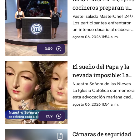
cocineros preparan un
pastel salado en solo 30
Pastel salado MasterChef 24/7.
Los participantes enfrentaron
minutos
un intenso desafío al elaborar
esta receta en tiempo récord.
agosto 06, 2026 11:54 a. m.
3:09
El sueño del Papa y la
nevada imposible: La
fascinante historia de
Nuestra Señora de las Nieves.
La Iglesia Católica conmemora
Nuestra Señora de las
esta advocación mariana cada
Nieves
5 de agosto, recordando un
agosto 06, 2026 11:54 a. m.
antiguo milagro ocurrido en
1:59
Roma
Cámaras de seguridad