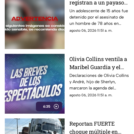
registran a un payaso
antes de un AS3S1N4T0
Un adolescente de 15 años fue
detenido por el asesinato de
en Illinois
un hombre de 78 años en
Illinois. Un video donde
agosto 06, 2026 11:51 a. m.
aparece disfrazado de payaso
forma parte de la
investigación.
Olivia Collins ventila a
Maribel Guardia y el
hijo de Sherlyn la
Declaraciones de Olivia Collins
y André, hijo de Sherlyn,
desmiente | BREVES
marcaron la agenda del
entretenimiento.
agosto 06, 2026 11:51 a. m.
6:35
Reportan FUERTE
choque múltiple en