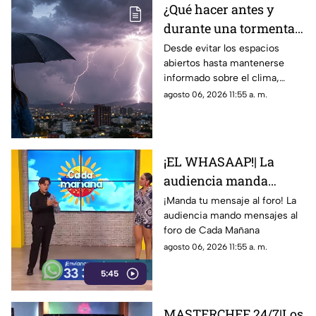
¿Qué hacer antes y
durante una tormenta
eléctrica? Estas son las
Desde evitar los espacios
abiertos hasta mantenerse
recomendaciones
informado sobre el clima,
estas son las acciones que las
agosto 06, 2026 11:55 a. m.
autoridades aconsejan durante
una tormenta eléctrica.
¡EL WHASAAP!| La
audiencia manda
mensajes y saludos a
¡Manda tu mensaje al foro! La
audiencia mando mensajes al
los conductores
foro de Cada Mañana
agosto 06, 2026 11:55 a. m.
5:45
MASTERCHEF 24/7|Los