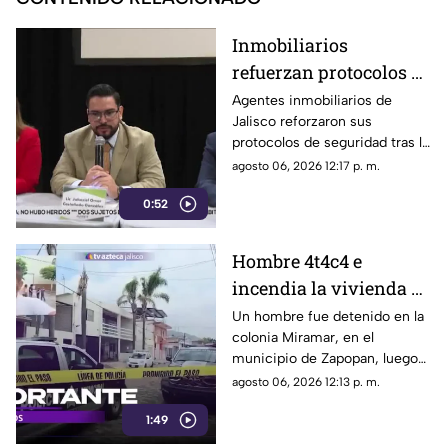
Inmobiliarios
refuerzan protocolos de
seguridad tras
Agentes inmobiliarios de
Jalisco reforzaron sus
desaparición de
protocolos de seguridad tras la
Ricardo Cabezas
desaparición de Ricardo
agosto 06, 2026 12:17 p. m.
Talavera
Cabezas Talavera en El Batán,
0:52
Zapopan
Hombre 4t4c4 e
incendia la vivienda de
otro en la colonia
Un hombre fue detenido en la
colonia Miramar, en el
Miramar; ¿cuál fue el
municipio de Zapopan, luego
motivo?
de atacar a otro sujeto con un
agosto 06, 2026 12:13 p. m.
cuchillo
1:49