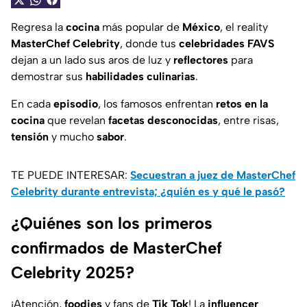
Regresa la
cocina
más popular de
México
, el reality
MasterChef Celebrity
, donde tus
celebridades FAVS
dejan a un lado sus aros de luz y
reflectores
para
demostrar sus
habilidades culinarias
.
En cada
episodio
, los famosos enfrentan
retos en la
cocina
que revelan
facetas desconocidas
, entre risas,
tensión
y mucho
sabor
.
TE PUEDE INTERESAR:
Secuestran a juez de MasterChef
Celebrity durante entrevista; ¿quién es y qué le pasó?
¿Quiénes son los primeros
confirmados de MasterChef
Celebrity 2025?
¡Atención,
foodies
y fans de
Tik Tok
! La
influencer