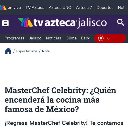
en vivo
TV Azteca
Azteca UNO
Azteca 7
Deportes
Notic
Programas
Jalisco
Noticias
Clima
Espectáculos
Deportes
En Viv
Espectáculos
Nota
MasterChef Celebrity: ¿Quién
encenderá la cocina más
famosa de México?
¡Regresa MasterChef Celebrity! Te contamos