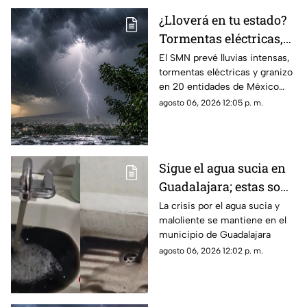
¿Lloverá en tu estado?
Tormentas eléctricas,
lluvia y granizo
El SMN prevé lluvias intensas,
tormentas eléctricas y granizo
afectarán a 20
en 20 entidades de México
entidades HOY 6 de
este jueves; Oaxaca
agosto 06, 2026 12:05 p. m.
agosto
concentrará las
precipitaciones más fuertes
del día.
Sigue el agua sucia en
Guadalajara; estas son
las colonias que
La crisis por el agua sucia y
maloliente se mantiene en el
podrían pagar menos
municipio de Guadalajara
agosto 06, 2026 12:02 p. m.