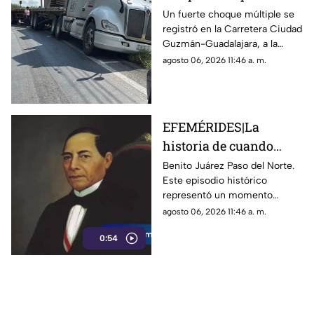
Carretera de
Un fuerte choque múltiple se
registró en la Carretera Ciudad
Guadalajara; el saldo
Guzmán-Guadalajara, a la
fue fatal
altura del municipio de
agosto 06, 2026 11:46 a. m.
Techaluta de Montenegro
EFEMÉRIDES|La
historia de cuando
Benito Juárez
Benito Juárez Paso del Norte.
Este episodio histórico
estableció su gobierno
representó un momento
en Paso del Norte
decisivo para la defensa de la
agosto 06, 2026 11:46 a. m.
soberanía nacional durante la
0:54
Intervención Frances