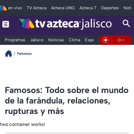
en vivo
TV Azteca
Azteca UNO
Azteca 7
Deportes
Notic
Programas
Jalisco
Noticias
Clima
Espectáculos
Deportes
En Vivo
Famosos
Famosos: Todo sobre el mundo
de la farándula, relaciones,
rupturas y más
two container works!