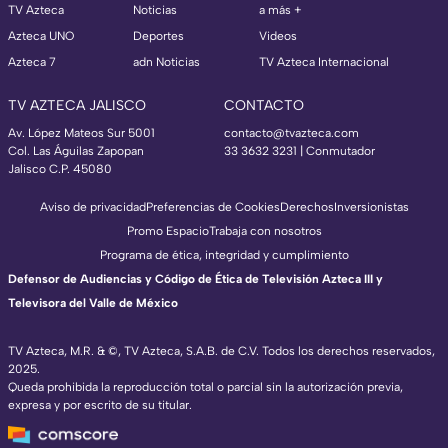
TV Azteca
Noticias
a más +
Azteca UNO
Deportes
Videos
Azteca 7
adn Noticias
TV Azteca Internacional
TV AZTECA JALISCO
CONTACTO
Av. López Mateos Sur 5001
contacto@tvazteca.com
Col. Las Águilas Zapopan
33 3632 3231 | Conmutador
Jalisco C.P. 45080
Aviso de privacidad
Preferencias de Cookies
Derechos
Inversionistas
Promo Espacio
Trabaja con nosotros
Programa de ética, integridad y cumplimiento
Defensor de Audiencias y Código de Ética de Televisión Azteca III y
Televisora del Valle de México
TV Azteca, M.R. & ©, TV Azteca, S.A.B. de C.V. Todos los derechos reservados,
2025.
Queda prohibida la reproducción total o parcial sin la autorización previa,
expresa y por escrito de su titular.