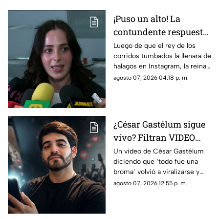
¡Puso un alto! La
contundente respuesta
de Fátima Bosch a los
Luego de que el rey de los
corridos tumbados la llenara de
coqueteos de Natanael
halagos en Instagram, la reina
Cano
de belleza rompe el silencio y
agosto 07, 2026 04:18 p. m.
deja clara su postura. Esto fue
lo que dijo.
¿César Gastélum sigue
vivo? Filtran VIDEO
donde asegura que
Un video de César Gastélum
diciendo que ‘todo fue una
'todo fue una broma'
broma’ volvió a viralizarse y
generó dudas entre usuarios
agosto 07, 2026 12:55 p. m.
sobre cuándo y por qué fue
grabado.