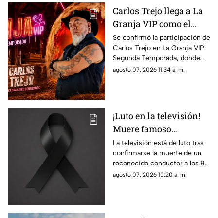
Carlos Trejo llega a La
Granja VIP como el
primer participante
Se confirmó la participación de
Carlos Trejo en La Granja VIP
confirmado
Segunda Temporada, donde
pondrá a prueba sus
agosto 07, 2026 11:34 a. m.
habilidades de convivencia y
estrategia.
¡Luto en la televisión!
Muere famoso
conductor de TV;
La televisión está de luto tras
confirmarse la muerte de un
padecía problemas
reconocido conductor a los 85
cardíacos desde hace
años, quien enfrentó
agosto 07, 2026 10:20 a. m.
varios años
problemas cardíacos durante
años.