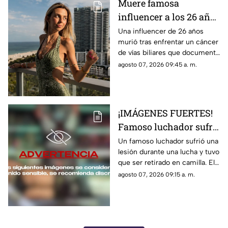
Muere famosa
influencer a los 26 años
tras luchar contra el
Una influencer de 26 años
murió tras enfrentar un cáncer
cáncer; esto sabemos
de vías biliares que documentó
en redes sociales; su familia
agosto 07, 2026 09:45 a. m.
confirmó el fallecimiento.
¡IMÁGENES FUERTES!
Famoso luchador sufre
TERRIBLE LESIÓN en el
Un famoso luchador sufrió una
lesión durante una lucha y tuvo
ring; tuvieron que
que ser retirado en camilla. El
retirarlo en camilla
momento quedó grabado y
agosto 07, 2026 09:15 a. m.
circuló en redes sociales.