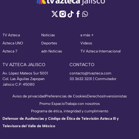
TV Azteca
Noticias
a más +
Azteca UNO
Deportes
Videos
Azteca 7
adn Noticias
TV Azteca Internacional
TV AZTECA JALISCO
CONTACTO
Av. López Mateos Sur 5001
contacto@tvazteca.com
Col. Las Águilas Zapopan
33 3632 3231 | Conmutador
Jalisco C.P. 45080
Aviso de privacidad
Preferencias de Cookies
Derechos
Inversionistas
Promo Espacio
Trabaja con nosotros
Programa de ética, integridad y cumplimiento
Defensor de Audiencias y Código de Ética de Televisión Azteca III y
Televisora del Valle de México