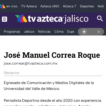
en vivo
TV Azteca
Azteca UNO
Azteca 7
Deportes
Notic
Programas
Jalisco
Noticias
Clima
Espectáculos
Deportes
En Vivo
José Manuel Correa Roque
jose.correar@tvazteca.com.mx
Redactor
Egresado de Comunicación y Medios Digitales de la
Universidad del Valle de México.
Periodista Deportivo desde el año 2020 con experiencia