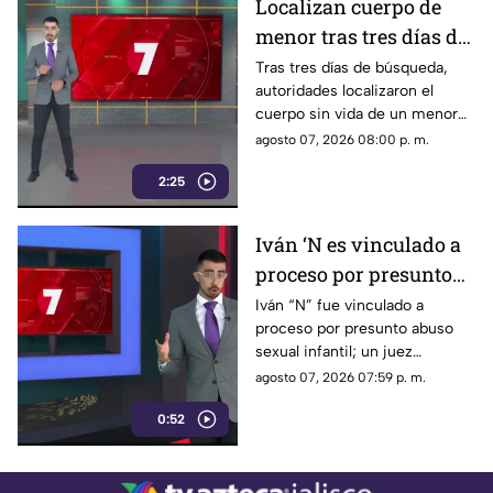
Localizan cuerpo de
menor tras tres días de
búsqueda en la
Tras tres días de búsqueda,
autoridades localizaron el
Barranca de Huentitán
cuerpo sin vida de un menor
que murió ahogado en el río de
agosto 07, 2026 08:00 p. m.
la Barranca de Huentitán.
2:25
Iván ‘N es vinculado a
proceso por presunto
abuso sexual infantil
Iván “N” fue vinculado a
proceso por presunto abuso
sexual infantil; un juez
determinó que deberá
agosto 07, 2026 07:59 p. m.
enfrentar el proceso legal por
0:52
estos hechos.