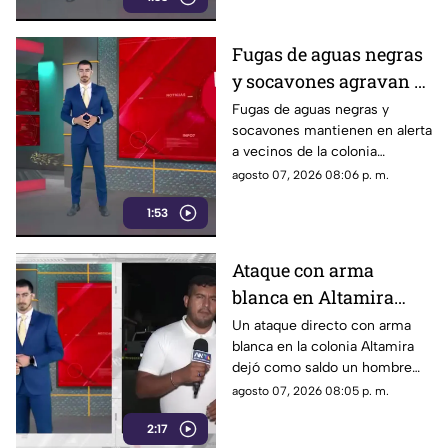
responsabilidad.
Fugas de aguas negras
y socavones agravan el
riesgo en la colonia
Fugas de aguas negras y
socavones mantienen en alerta
Constitución de
a vecinos de la colonia
Zapopan
Constitución, en Zapopan,
agosto 07, 2026 08:06 p. m.
ante el riesgo de inundaciones
1:53
y daños durante el temporal de
lluvias.
Ataque con arma
blanca en Altamira
deja un hombre muerto
Un ataque directo con arma
blanca en la colonia Altamira
y un lesionado
dejó como saldo un hombre
sin vida y otra persona
agosto 07, 2026 08:05 p. m.
lesionada. Autoridades
2:17
iniciaron las investigaciones