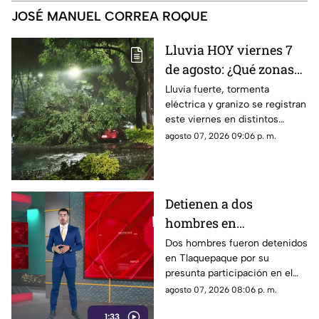
JOSÉ MANUEL CORREA ROQUE
Lluvia HOY viernes 7
de agosto: ¿Qué zonas
de Guadalajara están
Lluvia fuerte, tormenta
eléctrica y granizo se registran
afectadas?
este viernes en distintos
puntos de Guadalajara y
agosto 07, 2026 09:06 p. m.
Zapopan.
Detienen a dos
hombres en
Tlaquepaque por
Dos hombres fueron detenidos
en Tlaquepaque por su
presunto abuso y
presunta participación en el
maltrato animal contra
abuso y maltrato de una
agosto 07, 2026 08:06 p. m.
una perrita
perrita. La investigación
1:33
continúa para determinar su