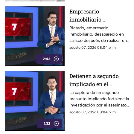
del caso.
Empresario
inmobiliario
desaparece en Jalisco
Ricardo, empresario
inmobiliario, desapareció en
tras una misteriosa
Jalisco después de realizar una
llamada con su familia
llamada que su familia calificó
agosto 07, 2026 08:04 p. m.
como sospechosa. Desde ese
2:43
momento no existe rastro de
su paradero.
Detienen a segundo
implicado en el
asesinato de Valeria
La captura de un segundo
presunto implicado fortalece la
Márquez; avanza
investigación por el asesinato
investigación del caso
de la influencer Valeria
agosto 07, 2026 08:04 p. m.
Márquez, crimen que sigue
1:32
bajo proceso judicial.