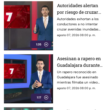
Autoridades alertan
por riesgo de cruzar
avenidas inundadas
Autoridades exhortan a los
conductores a no intentar
durante las lluvias
cruzar avenidas inundadas
durante las lluvias. La medida
agosto 07, 2026 08:00 p. m.
busca prevenir accidentes,
1:35
rescates y pérdidas humanas.
Asesinan a rapero en
Guadalajara durante
grabación de video
Un rapero reconocido en
Guadalajara fue asesinado
musical
mientras filmaba un video
musical. Familiares y amigos
agosto 07, 2026 08:00 p. m.
despidieron al artista con una
1:17
emotiva ceremonia.